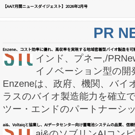
【AAiT月間ニュースダイジェスト】2026年2月号
PR N
Enzene、コスト効率に優れ、高収率を実現する地域密着型バイオ製造を可
インド、プネー,/PRNe
イノベーション型の開発
Enzeneは、政府、機関、バ
ラスのバイオ製造能力を確立
ツー・エンドのパートナーシッ
表しました。 同社の実績あるEnzeneX®
ai&、Voltaiqと協業し、AIデータセンター向け蓄電池システムの品質、信
ai&のソブリンAIコンピ
manufacturing™ (FC