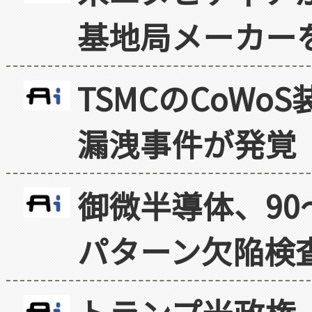
基地局メーカー
TSMCのCoW
漏洩事件が発覚
御微半導体、90
パターン欠陥検