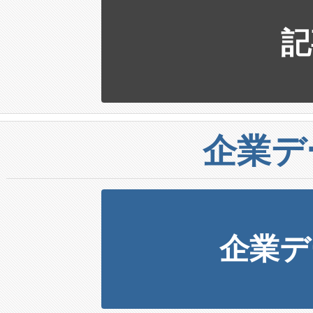
記
企業デ
企業デ