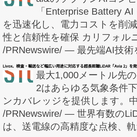
「Enterprise Batte
たNeXは、バイオ医薬品製造
を迅速化し、電力コストを削
従来のフェッドバッチ施設の
性と信頼性を確保 カリフォルニア
に、患者やサプライチェーン
/PRNewswire/ — 最先端
キー方式で拡張性が高く、持
会社エーアイ・アンド：本社横
す。FCCM‑を活用した現地
Livox、検査・輸送など幅広い用途に対応する超長距離LiDAR「Avia 2」を
最大1,000メートル先
President原信平）と、エ
患者にとっての費用負担を大幅
2はあらゆる気象条件
ードするVoltaiqは、日本に
のアクセスを大幅に拡大することができ
ンカバレッジを提供します。中国
ーエネルギー貯蔵システム（B
Fully-Connected Continuous M
/PRNewswire/ — 世界有数の
た。 Voltaiq独自のAI搭
プログラムには、施設設計・内装
は、送電線の高精度な点検、軌
定、統合、導入、運用に至る
に関する技術移転および知的財産