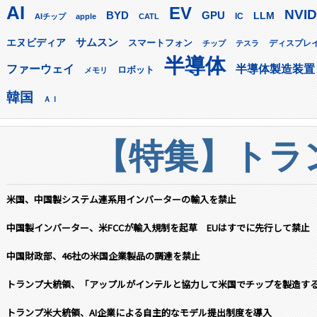
AI
EV
NVID
GPU
BYD
LLM
AIチップ
apple
CATL
IC
サムスン
エヌビディア
スマートフォン
ディスプレ
チップ
テスラ
半導体
ファーウェイ
半導体製造装置
ロボット
メモリ
韓国
ＡＩ
【特集】トラン
米国、中国製システム連系用インバーターの輸入を禁止
中国製インバーター、米FCCが輸入規制を起草 EUはすでに先行して禁止
中国財政部、46社の米国企業製品の調達を禁止
トランプ大統領、「アップルがインテルと協力して米国でチップを製造す
トランプ米大統領、AI企業による自主的なモデル提出制度を導入