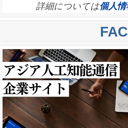
す。ノーマルモードでは、Avia
quality and reliability for AI da
詳細については
個人情
BESS stack to ensure battery qual
ートル先まで検出でき、これは
centers. Voltaiqは、a
トに対して約600メートルに
FA
からシステム統合、試運転、
では、反射率10％のターゲッ
クルの各段階のデータを監視
で向上し、最大検知距離は1,0
[…]
ットだけで最大1キロメートル
ルの変電所周囲を監視でき、
作業と点群処理を簡素化できま
Avia 2は、2種類のFOVオ
× 80°のノーマルモード、長距離
ードを切り替えて使用するこ