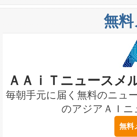
や穀物倉庫におけるバルク材の
安全性を追跡し、確保する事を
構造化トレーニングカリキュ
リューション「Avia 2」を発
増加しているデータセンター
上げおよび商用化段階におけ
無料
したAvia 2は、1,000メ
る電力網に大きな負担をかけ
設備整備および立ち上げ調整
狭視野のFOVを切り替えるこ
事業者の負担軽減という課題
加組織は、Enzeneのバイオ
ケーブル、枝などの細かな対
系統連系を迅速にし、ピーク需
選定された製品について、自
なレーザースポットにより、高
限を超えて利用可能な電力容量
取得できる可能性もあります。
ＡＡｉＴニュースメ
な環境下でも豊かなディテー
持できるよう貢献します。こ
設には、3億～4億ドルかかるこ
キロメートル範囲を検出 Livox Unveil
ービスレベル契約（SLA）違
最高経営責任者（CEO）であるHi
毎朝手元に届く無料のニュ
LiDAR for Inspections, Transpor
テリー性能の劣化によるダウ
す。「当社のfully-connected c
のアジアＡＩニ
は1535 nmレーザーを搭載
念は、現在データセンターが
ームを利用すれば、6,000万～
無料
イズの小径化を実現すること
ます。 Voltaiq provides a comple
きます。この効率性は、フェ