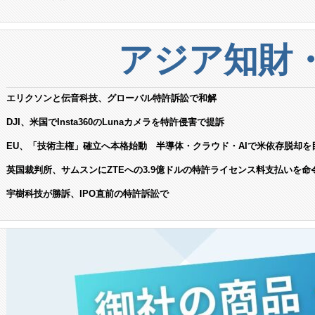
アジア知財
エリクソンと伝音科技、グローバル特許訴訟で和解
DJI、米国でInsta360のLunaカメラを特許侵害で提訴
EU、「技術主権」確立へ本格始動 半導体・クラウド・AIで米依存脱却を
英国裁判所、サムスンにZTEへの3.9億ドルの特許ライセンス料支払いを命
宇樹科技が勝訴、IPO直前の特許訴訟で