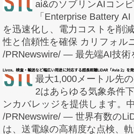
ai&のソブリンAIコンピ
manufacturing™ (FC
「Enterprise Batte
たNeXは、バイオ医薬品製造
を迅速化し、電力コストを削
従来のフェッドバッチ施設の
性と信頼性を確保 カリフォルニア
に、患者やサプライチェーン
/PRNewswire/ — 最先端
キー方式で拡張性が高く、持
会社エーアイ・アンド：本社横
す。FCCM‑を活用した現地
Livox、検査・輸送など幅広い用途に対応する超長距離LiDAR「Avia 2」を
最大1,000メートル先
President原信平）と、エ
患者にとっての費用負担を大幅
2はあらゆる気象条件
ードするVoltaiqは、日本に
のアクセスを大幅に拡大することができ
ンカバレッジを提供します。中国
ーエネルギー貯蔵システム（B
Fully-Connected Continuous M
/PRNewswire/ — 世界有数の
た。 Voltaiq独自のAI搭
プログラムには、施設設計・内装
は、送電線の高精度な点検、軌
定、統合、導入、運用に至る
に関する技術移転および知的財産