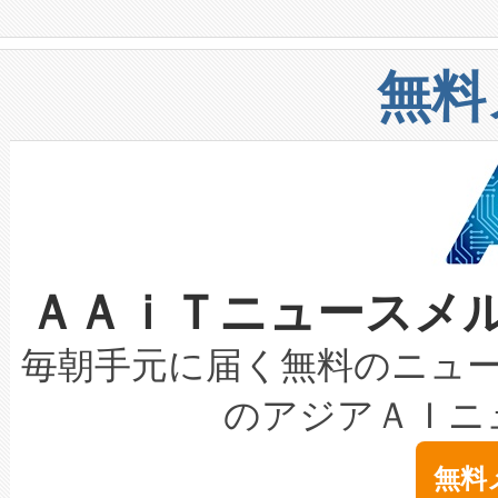
や穀物倉庫におけるバルク材の
安全性を追跡し、確保する事を
構造化トレーニングカリキュ
リューション「Avia 2」を発
増加しているデータセンター
上げおよび商用化段階におけ
無料
したAvia 2は、1,000メ
る電力網に大きな負担をかけ
設備整備および立ち上げ調整
狭視野のFOVを切り替えるこ
事業者の負担軽減という課題
加組織は、Enzeneのバイオ
ケーブル、枝などの細かな対
系統連系を迅速にし、ピーク需
選定された製品について、自
なレーザースポットにより、高
限を超えて利用可能な電力容量
取得できる可能性もあります。
ＡＡｉＴニュースメ
な環境下でも豊かなディテー
持できるよう貢献します。こ
設には、3億～4億ドルかかるこ
キロメートル範囲を検出 Livox Unveil
ービスレベル契約（SLA）違
最高経営責任者（CEO）であるHi
毎朝手元に届く無料のニュ
LiDAR for Inspections, Transpor
テリー性能の劣化によるダウ
す。「当社のfully-connected c
のアジアＡＩニ
は1535 nmレーザーを搭載
念は、現在データセンターが
ームを利用すれば、6,000万～
無料
イズの小径化を実現すること
ます。 Voltaiq provides a comple