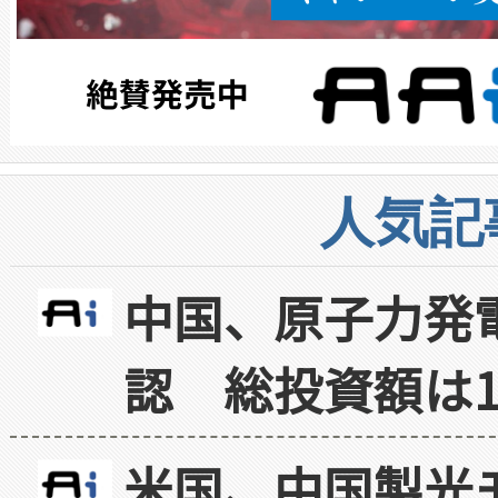
人気記
中国、原子力発
認 総投資額は1
米国、中国製光