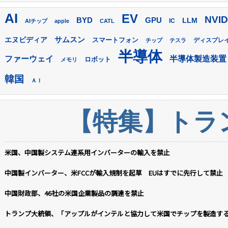
AI
EV
NVID
GPU
BYD
LLM
AIチップ
apple
CATL
IC
サムスン
エヌビディア
スマートフォン
ディスプレ
チップ
テスラ
半導体
ファーウェイ
半導体製造装置
ロボット
メモリ
韓国
ＡＩ
【特集】トラン
米国、中国製システム連系用インバーターの輸入を禁止
中国製インバーター、米FCCが輸入規制を起草 EUはすでに先行して禁止
中国財政部、46社の米国企業製品の調達を禁止
トランプ大統領、「アップルがインテルと協力して米国でチップを製造す