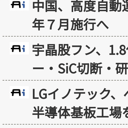
中国、高度自動
年７月施行へ
宇晶股フン、1.
ー・SiC切断・
LGイノテック、
半導体基板工場