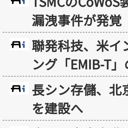
TSMCのCoW
漏洩事件が発覚
聯発科技、米イ
ング「EMIB-T
長シン存儲、北京
を建設へ