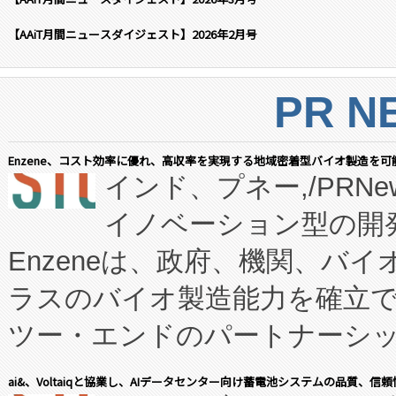
【AAiT月間ニュースダイジェスト】2026年2月号
PR N
Enzene、コスト効率に優れ、高収率を実現する地域密着型バイオ製造を可
インド、プネー,/PRNe
イノベーション型の開発
Enzeneは、政府、機関、バ
ラスのバイオ製造能力を確立
ツー・エンドのパートナーシッ
表しました。 同社の実績あるEnzeneX®
ai&、Voltaiqと協業し、AIデータセンター向け蓄電池システムの品質、信