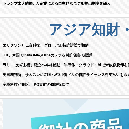
トランプ米大統領、AI企業による自主的なモデル提出制度を導入
アジア知財
エリクソンと伝音科技、グローバル特許訴訟で和解
DJI、米国でInsta360のLunaカメラを特許侵害で提訴
EU、「技術主権」確立へ本格始動 半導体・クラウド・AIで米依存脱却を
英国裁判所、サムスンにZTEへの3.9億ドルの特許ライセンス料支払いを命
宇樹科技が勝訴、IPO直前の特許訴訟で