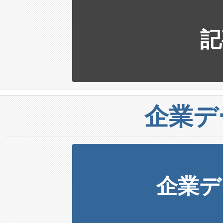
記
企業デ
企業デ