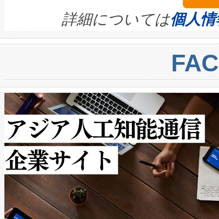
きます。この効率性は、フェ
す。ノーマルモードでは、Avia
quality and reliability for AI da
詳細については
個人情
BESS stack to ensure battery qual
ートル先まで検出でき、これは
centers. Voltaiqは、a
トに対して約600メートルに
FA
からシステム統合、試運転、
では、反射率10％のターゲッ
クルの各段階のデータを監視
で向上し、最大検知距離は1,0
[…]
ットだけで最大1キロメートル
ルの変電所周囲を監視でき、
作業と点群処理を簡素化できま
Avia 2は、2種類のFOVオ
× 80°のノーマルモード、長距離