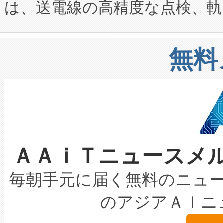
は、送電線の高精度な点検、軌
定、統合、導入、運用に至る
に関する技術移転および知的財産
や穀物倉庫におけるバルク材の
安全性を追跡し、確保する事を
構造化トレーニングカリキュ
リューション「Avia 2」を発
増加しているデータセンター
上げおよび商用化段階におけ
無料
したAvia 2は、1,000メ
る電力網に大きな負担をかけ
設備整備および立ち上げ調整
狭視野のFOVを切り替えるこ
事業者の負担軽減という課題
加組織は、Enzeneのバイオ
ケーブル、枝などの細かな対
系統連系を迅速にし、ピーク需
選定された製品について、自
なレーザースポットにより、高
限を超えて利用可能な電力容量
取得できる可能性もあります。
ＡＡｉＴニュースメ
な環境下でも豊かなディテー
持できるよう貢献します。こ
設には、3億～4億ドルかかるこ
キロメートル範囲を検出 Livox Unveil
ービスレベル契約（SLA）違
最高経営責任者（CEO）であるHi
毎朝手元に届く無料のニュ
LiDAR for Inspections, Transpor
テリー性能の劣化によるダウ
す。「当社のfully-connected c
のアジアＡＩニ
は1535 nmレーザーを搭載
念は、現在データセンターが
ームを利用すれば、6,000万～