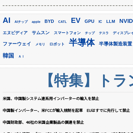
AI
EV
NVID
GPU
BYD
LLM
AIチップ
apple
CATL
IC
サムスン
エヌビディア
スマートフォン
ディスプレ
チップ
テスラ
半導体
ファーウェイ
半導体製造装置
ロボット
メモリ
韓国
ＡＩ
【特集】トラン
米国、中国製システム連系用インバーターの輸入を禁止
中国製インバーター、米FCCが輸入規制を起草 EUはすでに先行して禁止
中国財政部、46社の米国企業製品の調達を禁止