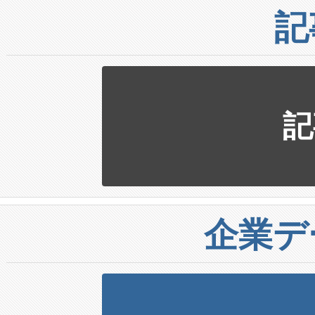
記
記
企業デ