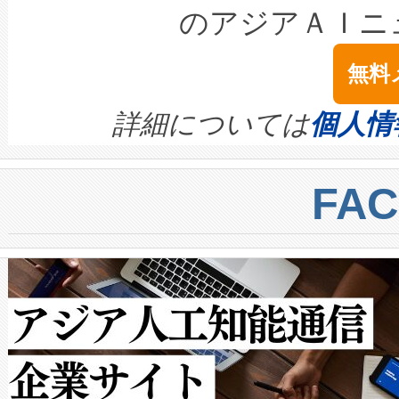
LiDAR for Inspections, Transpor
テリー性能の劣化によるダウ
す。「当社のfully-connected c
のアジアＡＩニ
は1535 nmレーザーを搭載
念は、現在データセンターが
ームを利用すれば、6,000万～
無料
イズの小径化を実現すること
ます。 Voltaiq provides a comple
きます。この効率性は、フェ
す。ノーマルモードでは、Avia
quality and reliability for AI da
詳細については
個人情
BESS stack to ensure battery qual
ートル先まで検出でき、これは
centers. Voltaiqは、a
トに対して約600メートルに
FA
からシステム統合、試運転、
では、反射率10％のターゲッ
クルの各段階のデータを監視
で向上し、最大検知距離は1,0
[…]
ットだけで最大1キロメートル
ルの変電所周囲を監視でき、
作業と点群処理を簡素化できま