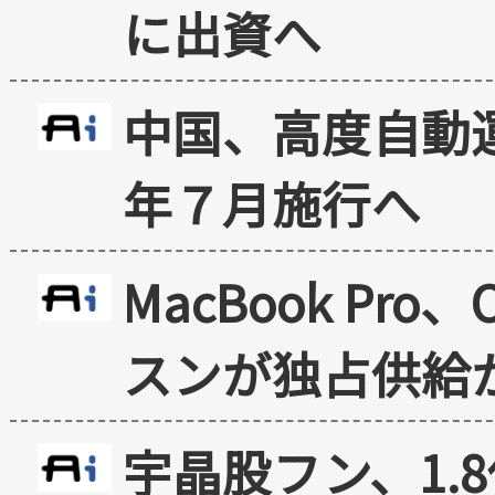
に出資へ
中国、高度自動
年７月施行へ
MacBook Pr
スンが独占供給
宇晶股フン、1.