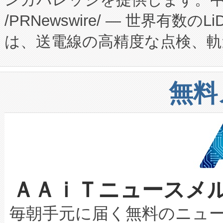
ーエネルギー貯蔵システム（B
Fully-Connected Continuous M
/PRNewswire/ — 世界有数の
た。 Voltaiq独自のAI搭
プログラムには、施設設計・内装
は、送電線の高精度な点検、軌
定、統合、導入、運用に至る
に関する技術移転および知的財産
や穀物倉庫におけるバルク材の
安全性を追跡し、確保する事を
構造化トレーニングカリキュ
リューション「Avia 2」を発
増加しているデータセンター
上げおよび商用化段階におけ
無料
したAvia 2は、1,000メ
る電力網に大きな負担をかけ
設備整備および立ち上げ調整
狭視野のFOVを切り替えるこ
事業者の負担軽減という課題
加組織は、Enzeneのバイオ
ケーブル、枝などの細かな対
系統連系を迅速にし、ピーク需
選定された製品について、自
なレーザースポットにより、高
限を超えて利用可能な電力容量
取得できる可能性もあります。
ＡＡｉＴニュースメ
な環境下でも豊かなディテー
持できるよう貢献します。こ
設には、3億～4億ドルかかるこ
キロメートル範囲を検出 Livox Unveil
ービスレベル契約（SLA）違
最高経営責任者（CEO）であるHi
毎朝手元に届く無料のニュ