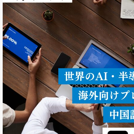
Avia 2は、2種類のFOVオ
× 80°のノーマルモード、長距離
ードを切り替えて使用するこ
ることなく、単一のデバイス
うにします。遠距離まで届く
密度なスキャ
[…]