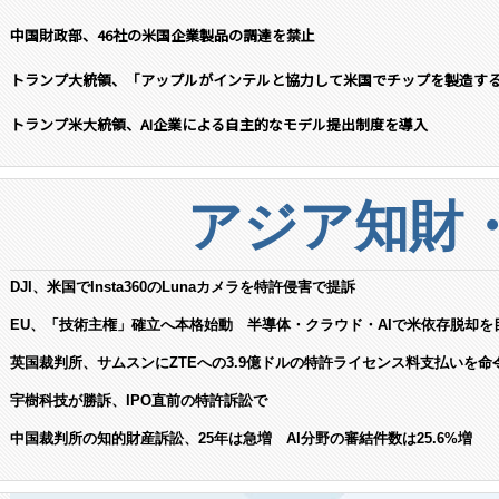
中国財政部、46社の米国企業製品の調達を禁止
トランプ大統領、「アップルがインテルと協力して米国でチップを製造す
トランプ米大統領、AI企業による自主的なモデル提出制度を導入
アジア知財
DJI、米国でInsta360のLunaカメラを特許侵害で提訴
EU、「技術主権」確立へ本格始動 半導体・クラウド・AIで米依存脱却を
英国裁判所、サムスンにZTEへの3.9億ドルの特許ライセンス料支払いを命
宇樹科技が勝訴、IPO直前の特許訴訟で
中国裁判所の知的財産訴訟、25年は急増 AI分野の審結件数は25.6%増