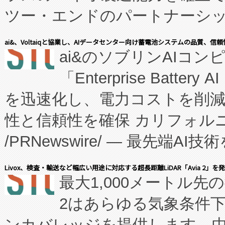
ツー・エンドのパートナーシッ
表しました。 同社の実績あるEnzeneX®
ai&、Voltaiqと協業し、AIデータセンター向け蓄電池システムの品質、信
ai&のソブリンAIコンピ
manufacturing™ (FC
「Enterprise Batte
たNeXは、バイオ医薬品製造
を迅速化し、電力コストを削
従来のフェッドバッチ施設の
性と信頼性を確保 カリフォルニア
に、患者やサプライチェーン
/PRNewswire/ — 最先端
キー方式で拡張性が高く、持
会社エーアイ・アンド：本社横
す。FCCM‑を活用した現地
Livox、検査・輸送など幅広い用途に対応する超長距離LiDAR「Avia 2」を
最大1,000メートル先
President原信平）と、エ
患者にとっての費用負担を大幅
2はあらゆる気象条件
ードするVoltaiqは、日本に
のアクセスを大幅に拡大することができ
ンカバレッジを提供します。中国