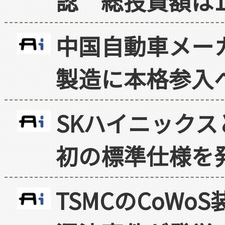
認 総投資額は1
中国自動車メー
製造に本格参入
SKハイニックス
初の標準仕様を
TSMCのCoW