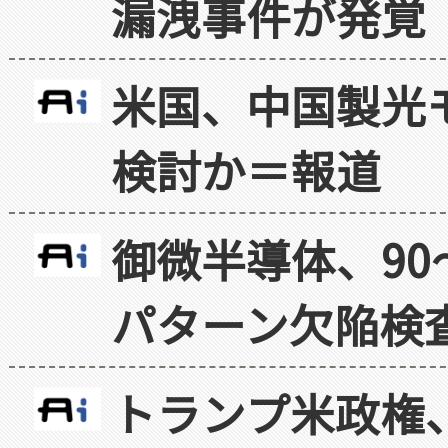
漏洩事件が発覚
米国、中国製光
検討か＝報道
御微半導体、90
パターン欠陥検
トランプ米政権