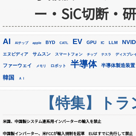
ー・SiC切断・
AI
EV
NVID
GPU
BYD
LLM
AIチップ
apple
CATL
IC
サムスン
エヌビディア
スマートフォン
ディスプレ
チップ
テスラ
半導体
ファーウェイ
半導体製造装置
ロボット
メモリ
韓国
ＡＩ
【特集】トラン
米国、中国製システム連系用インバーターの輸入を禁止
中国製インバーター、米FCCが輸入規制を起草 EUはすでに先行して禁止