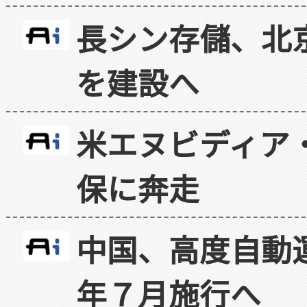
長シン存儲、北京
を建設へ
米エヌビディア・
保に奔走
中国、高度自動
年７月施行へ