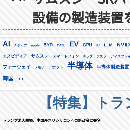
設備の製造装置
AI
EV
NVID
GPU
BYD
LLM
AIチップ
apple
CATL
IC
サムスン
エヌビディア
スマートフォン
ディスプレ
チップ
テスラ
半導体
ファーウェイ
半導体製造装置
ロボット
メモリ
韓国
ＡＩ
【特集】トラン
トランプ米大統領、中国産ポリシリコンへの新政令に署名