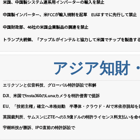
米国、中国製システム連系用インバーターの輸入を禁止
中国製インバーター、米FCCが輸入規制を起草 EUはすでに先行して禁止
中国財政部、46社の米国企業製品の調達を禁止
トランプ大統領、「アップルがインテルと協力して米国でチップを製造す
アジア知財
エリクソンと伝音科技、グローバル特許訴訟で和解
DJI、米国でInsta360のLunaカメラを特許侵害で提訴
EU、「技術主権」確立へ本格始動 半導体・クラウド・AIで米依存脱却を
英国裁判所、サムスンにZTEへの3.9億ドルの特許ライセンス料支払いを命
宇樹科技が勝訴、IPO直前の特許訴訟で