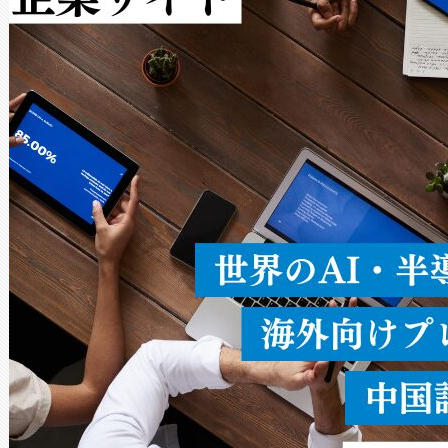
Avia 2は、2種類のFOVオ
× 80°のノーマルモード、長距離
ードを切り替えて使用するこ
ることなく、単一のデバイス
うにします。遠距離まで届く
密度なスキャ
[…]