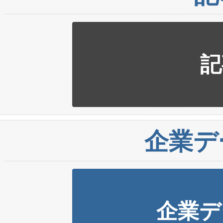
記
企業デ
企業デ