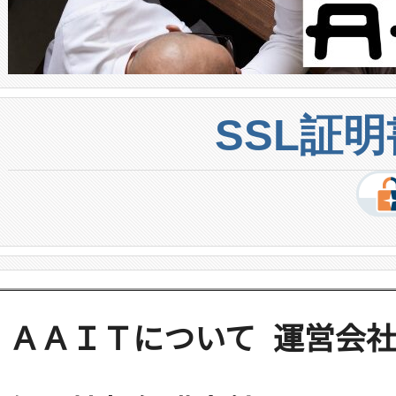
SSL証
ＡＡＩＴについて
運営会