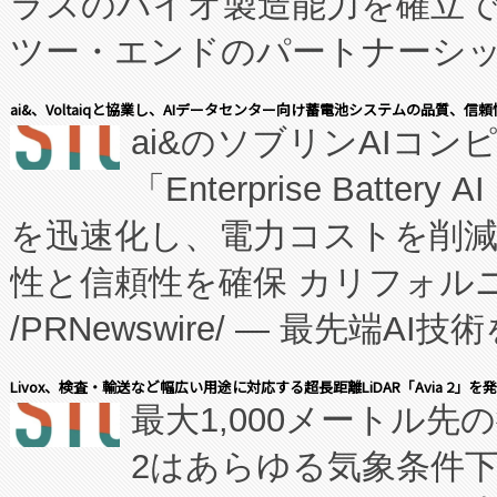
ラスのバイオ製造能力を確立
ツー・エンドのパートナーシッ
表しました。 同社の実績あるEnzeneX®
ai&、Voltaiqと協業し、AIデータセンター向け蓄電池システムの品質、信
ai&のソブリンAIコンピ
manufacturing™ (FC
「Enterprise Batte
たNeXは、バイオ医薬品製造
を迅速化し、電力コストを削
従来のフェッドバッチ施設の
性と信頼性を確保 カリフォルニア
に、患者やサプライチェーン
/PRNewswire/ — 最先端
キー方式で拡張性が高く、持
会社エーアイ・アンド：本社横
す。FCCM‑を活用した現地
Livox、検査・輸送など幅広い用途に対応する超長距離LiDAR「Avia 2」を
最大1,000メートル先
President原信平）と、エ
患者にとっての費用負担を大幅
2はあらゆる気象条件
ードするVoltaiqは、日本に
のアクセスを大幅に拡大することができ