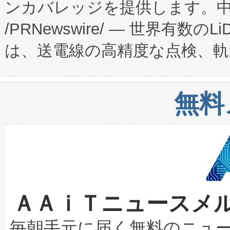
ンカバレッジを提供します。中国
ーエネルギー貯蔵システム（B
Fully-Connected Continuous M
/PRNewswire/ — 世界有数の
た。 Voltaiq独自のAI搭
プログラムには、施設設計・内装
は、送電線の高精度な点検、軌
定、統合、導入、運用に至る
に関する技術移転および知的財産
や穀物倉庫におけるバルク材の
安全性を追跡し、確保する事を
構造化トレーニングカリキュ
リューション「Avia 2」を発
増加しているデータセンター
上げおよび商用化段階におけ
無料
したAvia 2は、1,000メ
る電力網に大きな負担をかけ
設備整備および立ち上げ調整
狭視野のFOVを切り替えるこ
事業者の負担軽減という課題
加組織は、Enzeneのバイオ
ケーブル、枝などの細かな対
系統連系を迅速にし、ピーク需
選定された製品について、自
なレーザースポットにより、高
限を超えて利用可能な電力容量
取得できる可能性もあります。
ＡＡｉＴニュースメ
な環境下でも豊かなディテー
持できるよう貢献します。こ
設には、3億～4億ドルかかるこ
キロメートル範囲を検出 Livox Unveil
ービスレベル契約（SLA）違
最高経営責任者（CEO）であるHi
毎朝手元に届く無料のニュ