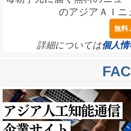
LiDAR for Inspections, Transpor
テリー性能の劣化によるダウ
す。「当社のfully-connected c
のアジアＡＩニ
は1535 nmレーザーを搭載
念は、現在データセンターが
ームを利用すれば、6,000万～
無料
イズの小径化を実現すること
ます。 Voltaiq provides a comple
きます。この効率性は、フェ
す。ノーマルモードでは、Avia
quality and reliability for AI da
詳細については
個人情
BESS stack to ensure battery qual
ートル先まで検出でき、これは
centers. Voltaiqは、a
トに対して約600メートルに
FA
からシステム統合、試運転、
では、反射率10％のターゲッ
クルの各段階のデータを監視
で向上し、最大検知距離は1,0
[…]
ットだけで最大1キロメートル
ルの変電所周囲を監視でき、
作業と点群処理を簡素化できま