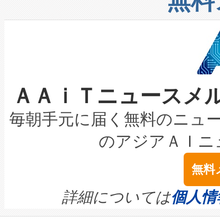
無料
したAvia 2は、1,000メ
る電力網に大きな負担をかけ
設備整備および立ち上げ調整
狭視野のFOVを切り替えるこ
事業者の負担軽減という課題
加組織は、Enzeneのバイオ
ケーブル、枝などの細かな対
系統連系を迅速にし、ピーク需
選定された製品について、自
なレーザースポットにより、高
限を超えて利用可能な電力容量
取得できる可能性もあります。
ＡＡｉＴニュースメ
な環境下でも豊かなディテー
持できるよう貢献します。こ
設には、3億～4億ドルかかるこ
キロメートル範囲を検出 Livox Unveil
ービスレベル契約（SLA）違
最高経営責任者（CEO）であるHi
毎朝手元に届く無料のニュ
LiDAR for Inspections, Transpor
テリー性能の劣化によるダウ
す。「当社のfully-connected c
のアジアＡＩニ
は1535 nmレーザーを搭載
念は、現在データセンターが
ームを利用すれば、6,000万～
無料
イズの小径化を実現すること
ます。 Voltaiq provides a comple
きます。この効率性は、フェ
す。ノーマルモードでは、Avia
quality and reliability for AI da
詳細については
個人情
BESS stack to ensure battery qual
ートル先まで検出でき、これは