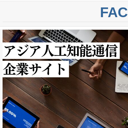
centers. Voltaiqは、a
トに対して約600メートルに
FA
からシステム統合、試運転、
では、反射率10％のターゲッ
クルの各段階のデータを監視
で向上し、最大検知距離は1,0
[…]
ットだけで最大1キロメートル
ルの変電所周囲を監視でき、
作業と点群処理を簡素化できま
Avia 2は、2種類のFOVオ
× 80°のノーマルモード、長距離
ードを切り替えて使用するこ
ることなく、単一のデバイス