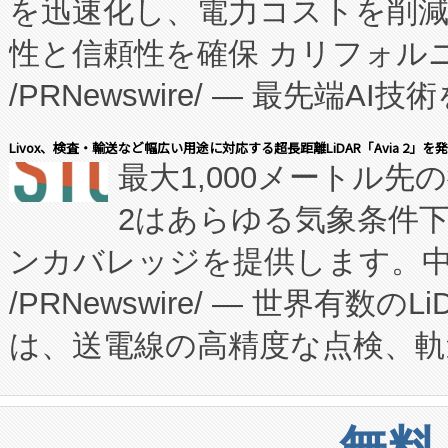
を迅速化し、電力コストを削
従来のフェッドバッチ施設の
性と信頼性を確保 カリフォルニア
に、患者やサプライチェーン
/PRNewswire/ — 最先端
キー方式で拡張性が高く、持
会社エーアイ・アンド：本社横
す。FCCM‑を活用した現地
Livox、検査・輸送など幅広い用途に対応する超長距離LiDAR「Avia 2」を
最大1,000メートル先
President原信平）と、エ
患者にとっての費用負担を大幅
2はあらゆる気象条件
ードするVoltaiqは、日本に
のアクセスを大幅に拡大することができ
ンカバレッジを提供します。中国
ーエネルギー貯蔵システム（B
Fully-Connected Continuous M
/PRNewswire/ — 世界有数の
た。 Voltaiq独自のAI搭
プログラムには、施設設計・内装
は、送電線の高精度な点検、軌
定、統合、導入、運用に至る
に関する技術移転および知的財産
や穀物倉庫におけるバルク材の
安全性を追跡し、確保する事を
構造化トレーニングカリキュ
リューション「Avia 2」を発
増加しているデータセンター
上げおよび商用化段階におけ