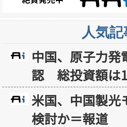
人気記
中国、原子力発
認 総投資額は1
米国、中国製光
検討か＝報道