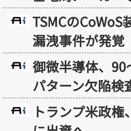
TSMCのCoW
漏洩事件が発覚
御微半導体、90
パターン欠陥検
トランプ米政権
に出資へ