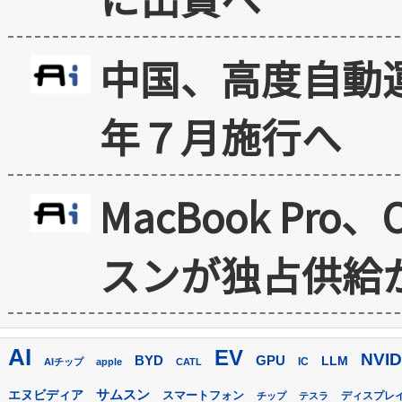
中国、高度自動
年７月施行へ
MacBook Pr
スンが独占供給
AI
EV
NVID
GPU
BYD
LLM
AIチップ
apple
CATL
IC
サムスン
エヌビディア
スマートフォン
ディスプレ
チップ
テスラ