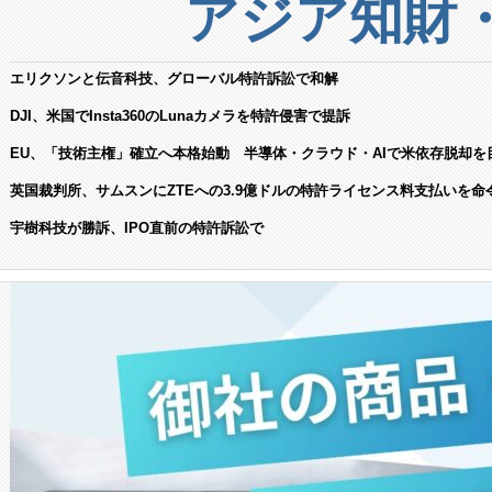
アジア知財
エリクソンと伝音科技、グローバル特許訴訟で和解
DJI、米国でInsta360のLunaカメラを特許侵害で提訴
EU、「技術主権」確立へ本格始動 半導体・クラウド・AIで米依存脱却を
英国裁判所、サムスンにZTEへの3.9億ドルの特許ライセンス料支払いを命
宇樹科技が勝訴、IPO直前の特許訴訟で