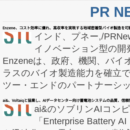
PR N
Enzene、コスト効率に優れ、高収率を実現する地域密着型バイオ製造を可
インド、プネー,/PRNe
イノベーション型の開発
Enzeneは、政府、機関、バ
ラスのバイオ製造能力を確立
ツー・エンドのパートナーシッ
表しました。 同社の実績あるEnzeneX®
ai&、Voltaiqと協業し、AIデータセンター向け蓄電池システムの品質、信
ai&のソブリンAIコンピ
manufacturing™ (FC
「Enterprise Batte
たNeXは、バイオ医薬品製造