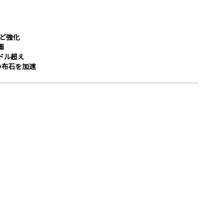
など強化
画
ドル超え
の布石を加速