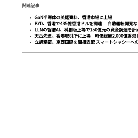
関連記事
GaN半導体の英諾賽科、香港市場に上場
BYD、香港で435億香港ドルを調達 自動運転開発
LLMの智譜AI、科創板上場で150億元の資金調達を計
天岳先進、香港取引所に上場 時価総額2,000億香港
立訊精密、京西国際を間接支配 スマートシャシーへ