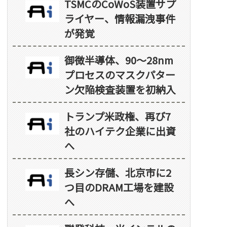
TSMCのCoWoS装置サプ
ライヤー、情報漏洩事件
が発覚
御微半導体、90～28nm
プロセスのマスクパター
ン欠陥検査装置を初納入
トランプ米政権、再び7
社のハイテク企業に出資
へ
長シン存儲、北京市に2
つ目のDRAM工場を建設
へ