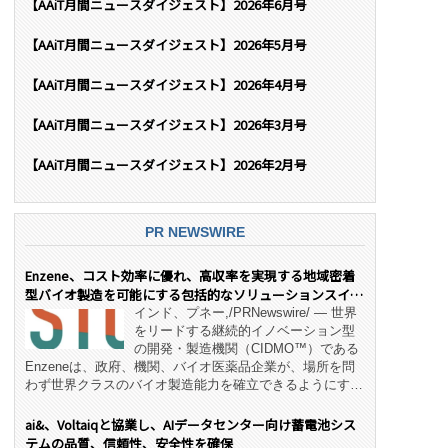
【AAiT月間ニュースダイジェスト】2026年6月号
【AAiT月間ニュースダイジェスト】2026年5月号
【AAiT月間ニュースダイジェスト】2026年4月号
【AAiT月間ニュースダイジェスト】2026年3月号
【AAiT月間ニュースダイジェスト】2026年2月号
PR NEWSWIRE
Enzene、コスト効率に優れ、高収率を実現する地域密着
型バイオ製造を可能にする包括的なソリューションスイー
ト「NeX™」 をリリース
インド、プネー,/PRNewswire/ — 世界
をリードする継続的イノベーション型
の開発・製造機関（CIDMO™）である
Enzeneは、政府、機関、バイオ医薬品企業が、場所を問
わず世界クラスのバイオ製造能力を確立できるようにす
る、変革的なエンド・ツー・エンドのパートナーシップモ
デル「NeX™」の立ち上げを発表しました。 同社の実績
ai&、Voltaiqと協業し、AIデータセンター向け蓄電池シス
あるEnzeneX® fully‑connected continuous
テムの品質、信頼性、安全性を確保