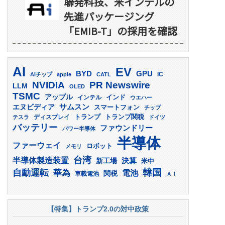
聯発科技、米インテルの
先進パッケージング
「EMIB-T」の採用を確認
AI
EV
GPU
BYD
AIチップ
apple
CATL
IC
PR Newswire
NVIDIA
LLM
OLED
TSMC
アップル
インド
インテル
ウエハー
サムスン
エヌビディア
スマートフォン
チップ
トランプ
ディスプレイ
トランプ関税
テスラ
ドイツ
バッテリー
ファウンドリー
パワー半導体
半導体
ファーウェイ
ロボット
メモリ
台湾
半導体製造装置
決算
新工場
米中
韓国
自動運転
華為
電池
関税
車載電池
ＡＩ
【特集】トランプ2.0の対中政策