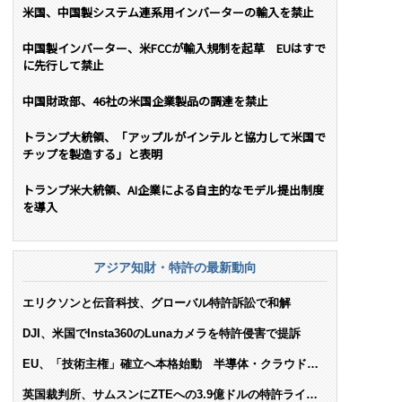
米国、中国製システム連系用インバーターの輸入を禁止
中国製インバーター、米FCCが輸入規制を起草 EUはすで
に先行して禁止
中国財政部、46社の米国企業製品の調達を禁止
トランプ大統領、「アップルがインテルと協力して米国で
チップを製造する」と表明
トランプ米大統領、AI企業による自主的なモデル提出制度
を導入
アジア知財・特許の最新動向
エリクソンと伝音科技、グローバル特許訴訟で和解
DJI、米国でInsta360のLunaカメラを特許侵害で提訴
EU、「技術主権」確立へ本格始動 半導体・クラウド・
AIで米依存脱却を目指す
英国裁判所、サムスンにZTEへの3.9億ドルの特許ライセ