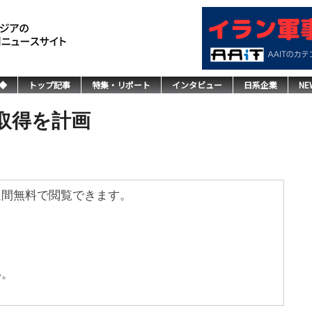
◆
トップ記事
特集・リポート
インタビュー
日系企業
NE
取得を計画
週間無料で閲覧できます。
い。