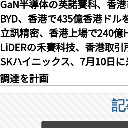
GaN半導体の英諾賽科、香
BYD、香港で435億香港ド
立訊精密、香港上場で240億
LiDERの禾賽科技、香港取引
SKハイニックス、7月10日
調達を計画
記