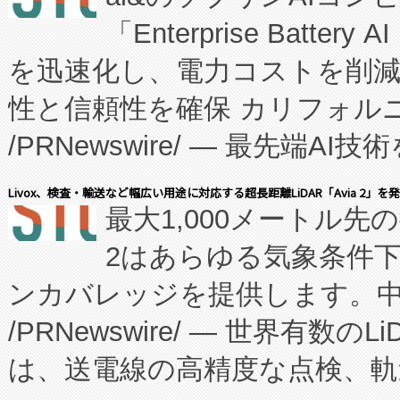
「Enterprise Batte
たNeXは、バイオ医薬品製造
を迅速化し、電力コストを削
従来のフェッドバッチ施設の
性と信頼性を確保 カリフォルニア
に、患者やサプライチェーン
/PRNewswire/ — 最先端
キー方式で拡張性が高く、持
会社エーアイ・アンド：本社横
す。FCCM‑を活用した現地
Livox、検査・輸送など幅広い用途に対応する超長距離LiDAR「Avia 2」を
最大1,000メートル先
President原信平）と、エ
患者にとっての費用負担を大幅
2はあらゆる気象条件
ードするVoltaiqは、日本に
のアクセスを大幅に拡大することができ
ンカバレッジを提供します。中国
ーエネルギー貯蔵システム（B
Fully-Connected Continuous M
/PRNewswire/ — 世界有数の
た。 Voltaiq独自のAI搭
プログラムには、施設設計・内装
は、送電線の高精度な点検、軌
定、統合、導入、運用に至る
に関する技術移転および知的財産