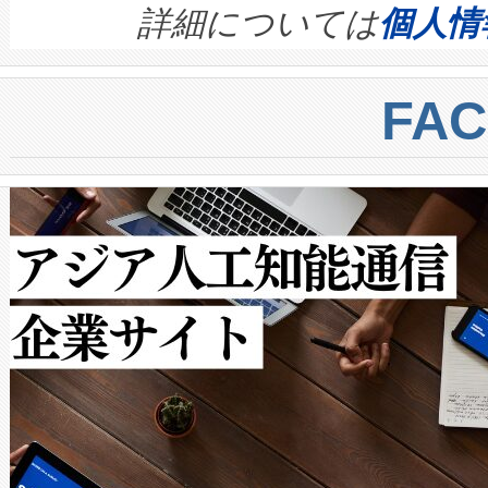
す。ノーマルモードでは、Avia
quality and reliability for AI da
詳細については
個人情
BESS stack to ensure battery qual
ートル先まで検出でき、これは
centers. Voltaiqは、a
トに対して約600メートルに
FA
からシステム統合、試運転、
では、反射率10％のターゲッ
クルの各段階のデータを監視
で向上し、最大検知距離は1,0
[…]
ットだけで最大1キロメートル
ルの変電所周囲を監視でき、
作業と点群処理を簡素化できま
Avia 2は、2種類のFOVオ
× 80°のノーマルモード、長距離
ードを切り替えて使用するこ