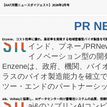
【AAiT月間ニュースダイジェスト】2026年2月号
PR N
Enzene、コスト効率に優れ、高収率を実現する地域密着型バイオ製造を可
インド、プネー,/PRNe
イノベーション型の開発
Enzeneは、政府、機関、バ
ラスのバイオ製造能力を確立
ツー・エンドのパートナーシッ
表しました。 同社の実績あるEnzeneX®
ai&、Voltaiqと協業し、AIデータセンター向け蓄電池システムの品質、信
ai&のソブリンAIコンピ
manufacturing™ (FC