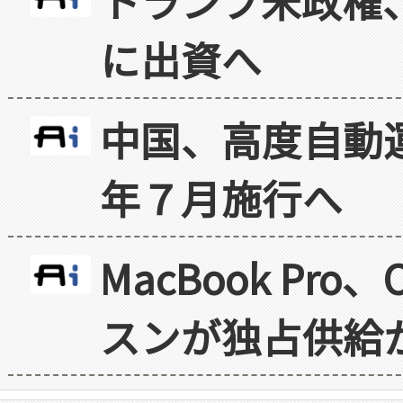
トランプ米政権
に出資へ
中国、高度自動
年７月施行へ
MacBook Pr
スンが独占供給