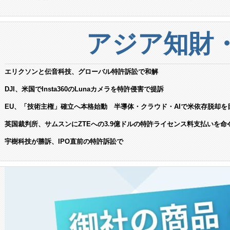
アジア知財
エリクソンと伝音科技、グローバル特許訴訟で和解
DJI、米国でInsta360のLunaカメラを特許侵害で提訴
EU、「技術主権」確立へ本格始動 半導体・クラウド・AIで米依存脱却を
英国裁判所、サムスンにZTEへの3.9億ドルの特許ライセンス料支払いを命
宇樹科技が勝訴、IPO直前の特許訴訟で