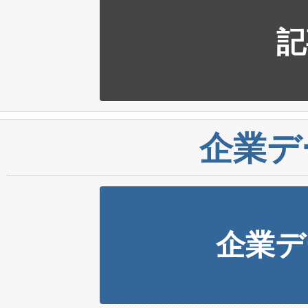
記
企業デ
企業デ