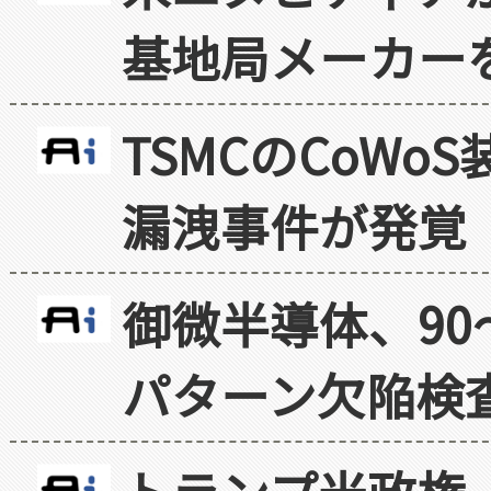
基地局メーカー
TSMCのCoW
漏洩事件が発覚
御微半導体、90
パターン欠陥検