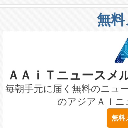
や穀物倉庫におけるバルク材の
安全性を追跡し、確保する事を
構造化トレーニングカリキュ
リューション「Avia 2」を発
増加しているデータセンター
上げおよび商用化段階におけ
無料
したAvia 2は、1,000メ
る電力網に大きな負担をかけ
設備整備および立ち上げ調整
狭視野のFOVを切り替えるこ
事業者の負担軽減という課題
加組織は、Enzeneのバイオ
ケーブル、枝などの細かな対
系統連系を迅速にし、ピーク需
選定された製品について、自
なレーザースポットにより、高
限を超えて利用可能な電力容量
取得できる可能性もあります。
ＡＡｉＴニュースメ
な環境下でも豊かなディテー
持できるよう貢献します。こ
設には、3億～4億ドルかかるこ
キロメートル範囲を検出 Livox Unveil
ービスレベル契約（SLA）違
最高経営責任者（CEO）であるHi
毎朝手元に届く無料のニュ
LiDAR for Inspections, Transpor
テリー性能の劣化によるダウ
す。「当社のfully-connected c
のアジアＡＩニ
は1535 nmレーザーを搭載
念は、現在データセンターが
ームを利用すれば、6,000万～
無料
イズの小径化を実現すること
ます。 Voltaiq provides a comple
きます。この効率性は、フェ