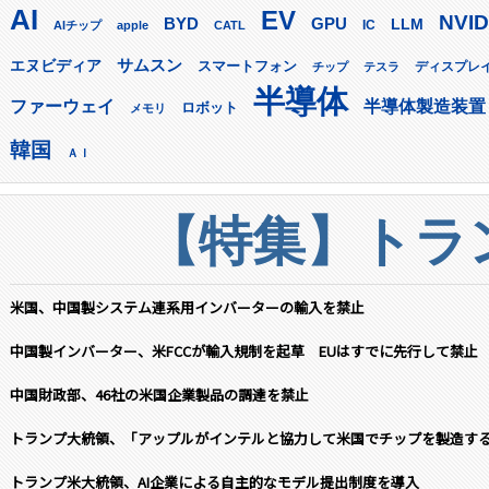
AI
EV
NVID
GPU
BYD
LLM
AIチップ
apple
CATL
IC
サムスン
エヌビディア
スマートフォン
ディスプレ
チップ
テスラ
半導体
ファーウェイ
半導体製造装置
ロボット
メモリ
韓国
ＡＩ
【特集】トラン
米国、中国製システム連系用インバーターの輸入を禁止
中国製インバーター、米FCCが輸入規制を起草 EUはすでに先行して禁止
中国財政部、46社の米国企業製品の調達を禁止
トランプ大統領、「アップルがインテルと協力して米国でチップを製造す
トランプ米大統領、AI企業による自主的なモデル提出制度を導入