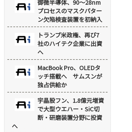
御微半導体、90～28nm
プロセスのマスクパター
ン欠陥検査装置を初納入
トランプ米政権、再び7
社のハイテク企業に出資
へ
MacBook Pro、OLEDタ
ッチ搭載へ サムスンが
独占供給か
宇晶股フン、1.8億元増資
で大型ウエハー・SiC切
断・研磨装置分野に投資
へ