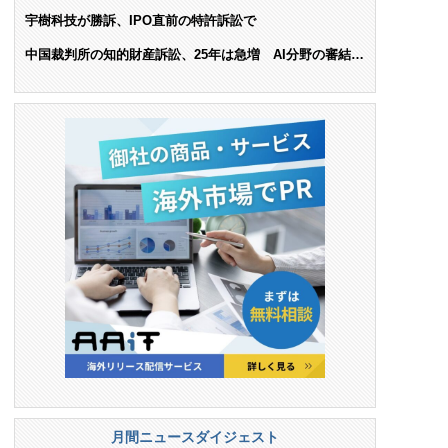
ンス料支払いを命令
宇樹科技が勝訴、IPO直前の特許訴訟で
中国裁判所の知的財産訴訟、25年は急増 AI分野の審結件
数は25.6%増
月間ニュースダイジェスト