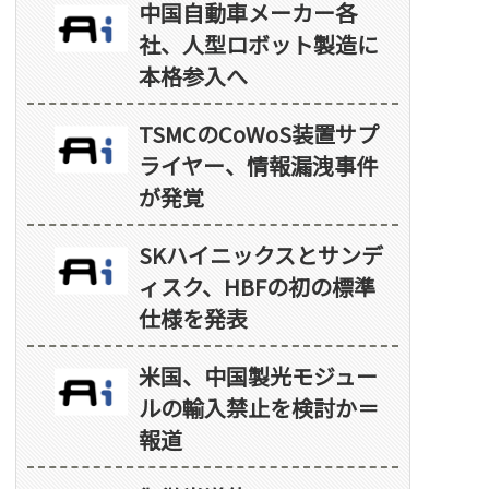
中国自動車メーカー各
社、人型ロボット製造に
本格参入へ
TSMCのCoWoS装置サプ
ライヤー、情報漏洩事件
が発覚
SKハイニックスとサンデ
ィスク、HBFの初の標準
仕様を発表
米国、中国製光モジュー
ルの輸入禁止を検討か＝
報道