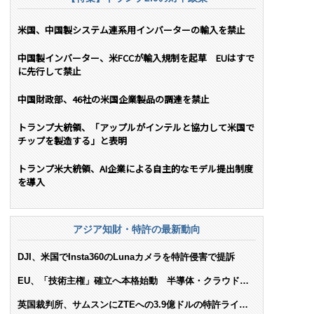
米国、中国製システム連系用インバーターの輸入を禁止
中国製インバーター、米FCCが輸入規制を起草 EUはすで
に先行して禁止
中国財政部、46社の米国企業製品の調達を禁止
トランプ大統領、「アップルがインテルと協力して米国で
チップを製造する」と表明
トランプ米大統領、AI企業による自主的なモデル提出制度
を導入
アジア知財・特許の最新動向
DJI、米国でInsta360のLunaカメラを特許侵害で提訴
EU、「技術主権」確立へ本格始動 半導体・クラウド・
AIで米依存脱却を目指す
英国裁判所、サムスンにZTEへの3.9億ドルの特許ライセ