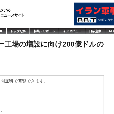
◆
トップ記事
特集・リポート
インタビュー
日系企業
NE
ー工場の増設に向け200億ドルの
週間無料で閲覧できます。
い。