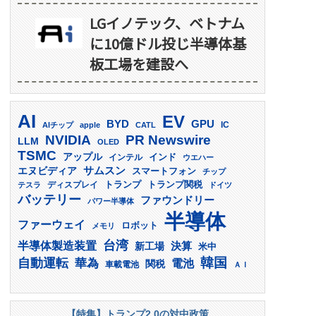
LGイノテック、ベトナム
に10億ドル投じ半導体基
板工場を建設へ
AI
EV
GPU
BYD
AIチップ
apple
CATL
IC
PR Newswire
NVIDIA
LLM
OLED
TSMC
アップル
インド
インテル
ウエハー
サムスン
エヌビディア
スマートフォン
チップ
トランプ
ディスプレイ
トランプ関税
テスラ
ドイツ
バッテリー
ファウンドリー
パワー半導体
半導体
ファーウェイ
ロボット
メモリ
台湾
半導体製造装置
決算
新工場
米中
韓国
自動運転
華為
電池
関税
車載電池
ＡＩ
【特集】トランプ2.0の対中政策