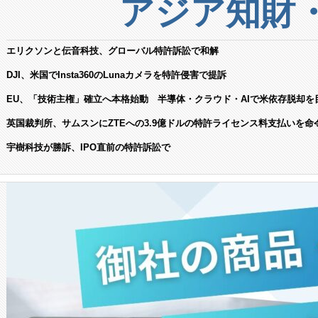
アジア知財
エリクソンと伝音科技、グローバル特許訴訟で和解
DJI、米国でInsta360のLunaカメラを特許侵害で提訴
EU、「技術主権」確立へ本格始動 半導体・クラウド・AIで米依存脱却を
英国裁判所、サムスンにZTEへの3.9億ドルの特許ライセンス料支払いを命
宇樹科技が勝訴、IPO直前の特許訴訟で