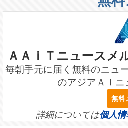
無料
したAvia 2は、1,000メ
る電力網に大きな負担をかけ
設備整備および立ち上げ調整
狭視野のFOVを切り替えるこ
事業者の負担軽減という課題
加組織は、Enzeneのバイオ
ケーブル、枝などの細かな対
系統連系を迅速にし、ピーク需
選定された製品について、自
なレーザースポットにより、高
限を超えて利用可能な電力容量
取得できる可能性もあります。
ＡＡｉＴニュースメ
な環境下でも豊かなディテー
持できるよう貢献します。こ
設には、3億～4億ドルかかるこ
キロメートル範囲を検出 Livox Unveil
ービスレベル契約（SLA）違
最高経営責任者（CEO）であるHi
毎朝手元に届く無料のニュ
LiDAR for Inspections, Transpor
テリー性能の劣化によるダウ
す。「当社のfully-connected c
のアジアＡＩニ
は1535 nmレーザーを搭載
念は、現在データセンターが
ームを利用すれば、6,000万～
無料
イズの小径化を実現すること
ます。 Voltaiq provides a comple
きます。この効率性は、フェ
す。ノーマルモードでは、Avia
quality and reliability for AI da
詳細については
個人情
BESS stack to ensure battery qual
ートル先まで検出でき、これは