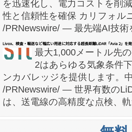
を迅速化し、電力コストを削
従来のフェッドバッチ施設の
性と信頼性を確保 カリフォルニア
に、患者やサプライチェーン
/PRNewswire/ — 最先端
キー方式で拡張性が高く、持
会社エーアイ・アンド：本社横
す。FCCM‑を活用した現地
Livox、検査・輸送など幅広い用途に対応する超長距離LiDAR「Avia 2」を
最大1,000メートル先
President原信平）と、エ
患者にとっての費用負担を大幅
2はあらゆる気象条件
ードするVoltaiqは、日本に
のアクセスを大幅に拡大することができ
ンカバレッジを提供します。中国
ーエネルギー貯蔵システム（B
Fully-Connected Continuous M
/PRNewswire/ — 世界有数の
た。 Voltaiq独自のAI搭
プログラムには、施設設計・内装
は、送電線の高精度な点検、軌
定、統合、導入、運用に至る
に関する技術移転および知的財産
や穀物倉庫におけるバルク材の
安全性を追跡し、確保する事を
構造化トレーニングカリキュ
リューション「Avia 2」を発
増加しているデータセンター
上げおよび商用化段階におけ