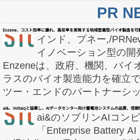
PR N
Enzene、コスト効率に優れ、高収率を実現する地域密着型バイオ製造を可
インド、プネー,/PRNe
イノベーション型の開発
Enzeneは、政府、機関、バ
ラスのバイオ製造能力を確立
ツー・エンドのパートナーシッ
表しました。 同社の実績あるEnzeneX®
ai&、Voltaiqと協業し、AIデータセンター向け蓄電池システムの品質、信
ai&のソブリンAIコンピ
manufacturing™ (FC
「Enterprise Batte
たNeXは、バイオ医薬品製造