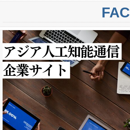
centers. Voltaiqは、a
トに対して約600メートルに
FA
からシステム統合、試運転、
では、反射率10％のターゲッ
クルの各段階のデータを監視
で向上し、最大検知距離は1,0
[…]
ットだけで最大1キロメートル
ルの変電所周囲を監視でき、
作業と点群処理を簡素化できま
Avia 2は、2種類のFOVオ
× 80°のノーマルモード、長距離
ードを切り替えて使用するこ
ることなく、単一のデバイス