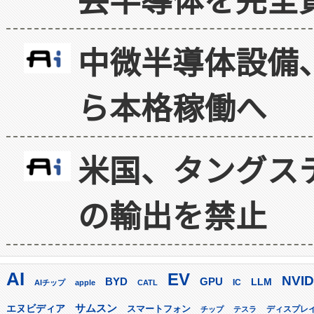
中微半導体設備
ら本格稼働へ
米国、タングス
の輸出を禁止
AI
EV
NVID
GPU
BYD
LLM
AIチップ
apple
CATL
IC
サムスン
エヌビディア
スマートフォン
ディスプレ
チップ
テスラ