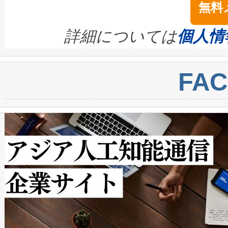
無料
イズの小径化を実現すること
ます。 Voltaiq provides a comple
きます。この効率性は、フェ
す。ノーマルモードでは、Avia
quality and reliability for AI da
詳細については
個人情
BESS stack to ensure battery qual
ートル先まで検出でき、これは
centers. Voltaiqは、a
トに対して約600メートルに
FA
からシステム統合、試運転、
では、反射率10％のターゲッ
クルの各段階のデータを監視
で向上し、最大検知距離は1,0
[…]
ットだけで最大1キロメートル
ルの変電所周囲を監視でき、
作業と点群処理を簡素化できま
Avia 2は、2種類のFOVオ
× 80°のノーマルモード、長距離