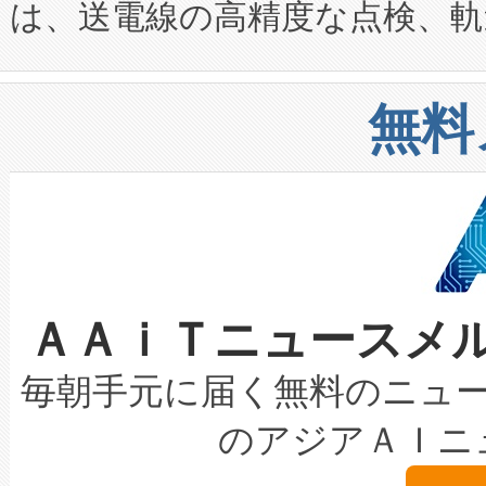
は、送電線の高精度な点検、軌
定、統合、導入、運用に至る
に関する技術移転および知的財産
や穀物倉庫におけるバルク材の
安全性を追跡し、確保する事を
構造化トレーニングカリキュ
リューション「Avia 2」を発
増加しているデータセンター
上げおよび商用化段階におけ
無料
したAvia 2は、1,000メ
る電力網に大きな負担をかけ
設備整備および立ち上げ調整
狭視野のFOVを切り替えるこ
事業者の負担軽減という課題
加組織は、Enzeneのバイオ
ケーブル、枝などの細かな対
系統連系を迅速にし、ピーク需
選定された製品について、自
なレーザースポットにより、高
限を超えて利用可能な電力容量
取得できる可能性もあります。
ＡＡｉＴニュースメ
な環境下でも豊かなディテー
持できるよう貢献します。こ
設には、3億～4億ドルかかるこ
キロメートル範囲を検出 Livox Unveil
ービスレベル契約（SLA）違
最高経営責任者（CEO）であるHi
毎朝手元に届く無料のニュ
LiDAR for Inspections, Transpor
テリー性能の劣化によるダウ
す。「当社のfully-connected c
のアジアＡＩニ
は1535 nmレーザーを搭載
念は、現在データセンターが
ームを利用すれば、6,000万～