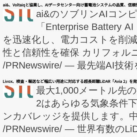
表しました。 同社の実績あるEnzeneX®
ai&、Voltaiqと協業し、AIデータセンター向け蓄電池システムの品質、信
ai&のソブリンAIコンピ
manufacturing™ (FC
「Enterprise Batte
たNeXは、バイオ医薬品製造
を迅速化し、電力コストを削
従来のフェッドバッチ施設の
性と信頼性を確保 カリフォルニア
に、患者やサプライチェーン
/PRNewswire/ — 最先端
キー方式で拡張性が高く、持
会社エーアイ・アンド：本社横
す。FCCM‑を活用した現地
Livox、検査・輸送など幅広い用途に対応する超長距離LiDAR「Avia 2」を
最大1,000メートル先
President原信平）と、エ
患者にとっての費用負担を大幅
2はあらゆる気象条件
ードするVoltaiqは、日本に
のアクセスを大幅に拡大することができ
ンカバレッジを提供します。中国
ーエネルギー貯蔵システム（B
Fully-Connected Continuous M
/PRNewswire/ — 世界有数の
た。 Voltaiq独自のAI搭
プログラムには、施設設計・内装