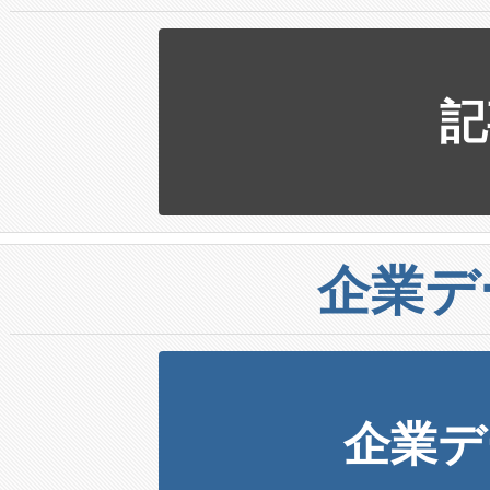
記
企業デ
企業デ