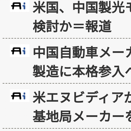
米国、中国製光
検討か＝報道
中国自動車メー
製造に本格参入
米エヌビディア
基地局メーカー