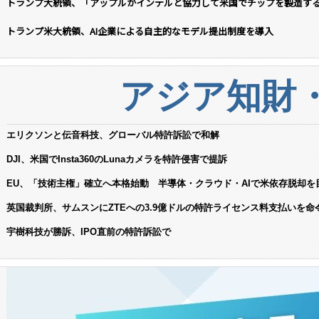
トランプ大統領、「アップルがインテルと協力して米国でチップを製造す
トランプ米大統領、AI企業による自主的なモデル提出制度を導入
アジア知財
エリクソンと伝音科技、グローバル特許訴訟で和解
DJI、米国でInsta360のLunaカメラを特許侵害で提訴
EU、「技術主権」確立へ本格始動 半導体・クラウド・AIで米依存脱却を
英国裁判所、サムスンにZTEへの3.9億ドルの特許ライセンス料支払いを命
宇樹科技が勝訴、IPO直前の特許訴訟で