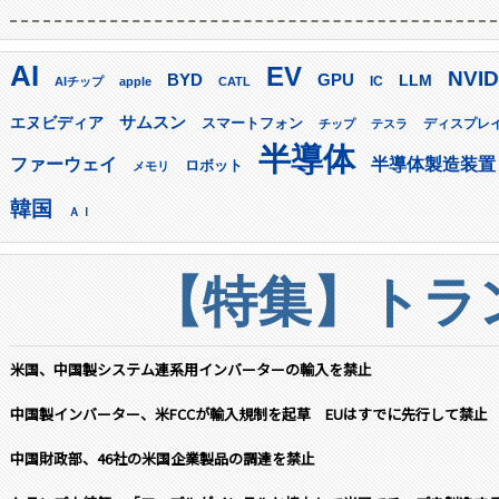
AI
EV
NVID
GPU
BYD
LLM
AIチップ
apple
CATL
IC
サムスン
エヌビディア
スマートフォン
ディスプレ
チップ
テスラ
半導体
ファーウェイ
半導体製造装置
ロボット
メモリ
韓国
ＡＩ
【特集】トラン
米国、中国製システム連系用インバーターの輸入を禁止
中国製インバーター、米FCCが輸入規制を起草 EUはすでに先行して禁止
中国財政部、46社の米国企業製品の調達を禁止