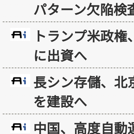
パターン欠陥検
トランプ米政権
に出資へ
長シン存儲、北京
を建設へ
中国、高度自動