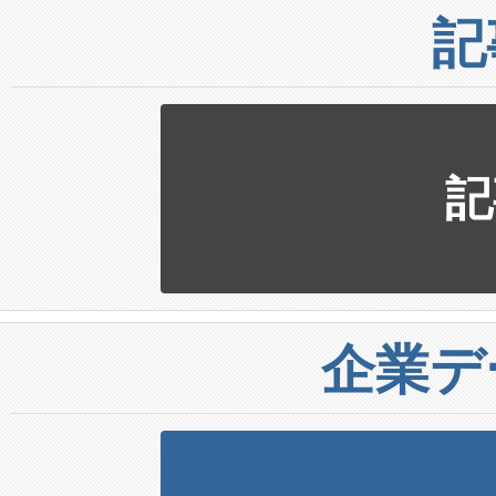
記
記
企業デ