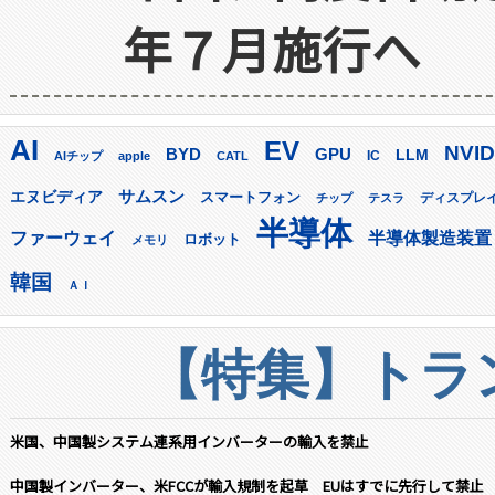
年７月施行へ
AI
EV
NVID
GPU
BYD
LLM
AIチップ
apple
CATL
IC
サムスン
エヌビディア
スマートフォン
ディスプレ
チップ
テスラ
半導体
ファーウェイ
半導体製造装置
ロボット
メモリ
韓国
ＡＩ
【特集】トラン
米国、中国製システム連系用インバーターの輸入を禁止
中国製インバーター、米FCCが輸入規制を起草 EUはすでに先行して禁止