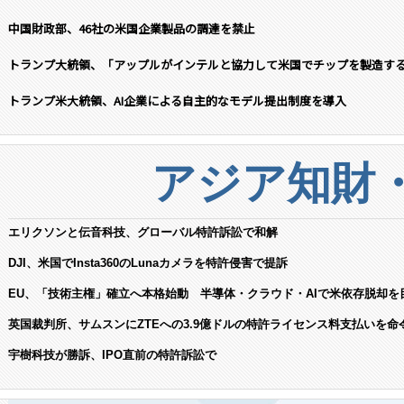
中国財政部、46社の米国企業製品の調達を禁止
トランプ大統領、「アップルがインテルと協力して米国でチップを製造す
トランプ米大統領、AI企業による自主的なモデル提出制度を導入
アジア知財
エリクソンと伝音科技、グローバル特許訴訟で和解
DJI、米国でInsta360のLunaカメラを特許侵害で提訴
EU、「技術主権」確立へ本格始動 半導体・クラウド・AIで米依存脱却を
英国裁判所、サムスンにZTEへの3.9億ドルの特許ライセンス料支払いを命
宇樹科技が勝訴、IPO直前の特許訴訟で