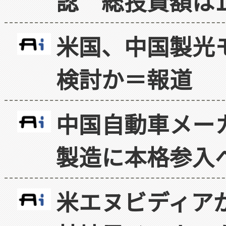
認 総投資額は1
米国、中国製光
検討か＝報道
中国自動車メー
製造に本格参入
米エヌビディア