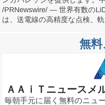
ーエネルギー貯蔵システム（B
Fully-Connected Continuous M
/PRNewswire/ — 世界有数の
た。 Voltaiq独自のAI搭
プログラムには、施設設計・内装
は、送電線の高精度な点検、軌
定、統合、導入、運用に至る
に関する技術移転および知的財産
や穀物倉庫におけるバルク材の
安全性を追跡し、確保する事を
構造化トレーニングカリキュ
リューション「Avia 2」を発
増加しているデータセンター
上げおよび商用化段階におけ
無料
したAvia 2は、1,000メ
る電力網に大きな負担をかけ
設備整備および立ち上げ調整
狭視野のFOVを切り替えるこ
事業者の負担軽減という課題
加組織は、Enzeneのバイオ
ケーブル、枝などの細かな対
系統連系を迅速にし、ピーク需
選定された製品について、自
なレーザースポットにより、高
限を超えて利用可能な電力容量
取得できる可能性もあります。
ＡＡｉＴニュースメ
な環境下でも豊かなディテー
持できるよう貢献します。こ
設には、3億～4億ドルかかるこ
キロメートル範囲を検出 Livox Unveil
ービスレベル契約（SLA）違
最高経営責任者（CEO）であるHi
毎朝手元に届く無料のニュ