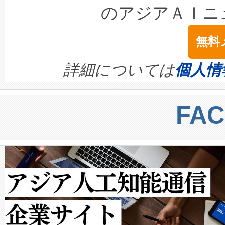
LiDAR for Inspections, Transpor
テリー性能の劣化によるダウ
す。「当社のfully-connected c
のアジアＡＩニ
は1535 nmレーザーを搭載
念は、現在データセンターが
ームを利用すれば、6,000万～
無料
イズの小径化を実現すること
ます。 Voltaiq provides a comple
きます。この効率性は、フェ
す。ノーマルモードでは、Avia
quality and reliability for AI da
詳細については
個人情
BESS stack to ensure battery qual
ートル先まで検出でき、これは
centers. Voltaiqは、a
トに対して約600メートルに
FA
からシステム統合、試運転、
では、反射率10％のターゲッ
クルの各段階のデータを監視
で向上し、最大検知距離は1,0
[…]
ットだけで最大1キロメートル
ルの変電所周囲を監視でき、
作業と点群処理を簡素化できま