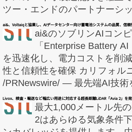
ツー・エンドのパートナーシッ
表しました。 同社の実績あるEnzeneX®
ai&、Voltaiqと協業し、AIデータセンター向け蓄電池システムの品質、信
ai&のソブリンAIコンピ
manufacturing™ (FC
「Enterprise Batte
たNeXは、バイオ医薬品製造
を迅速化し、電力コストを削
従来のフェッドバッチ施設の
性と信頼性を確保 カリフォルニア
に、患者やサプライチェーン
/PRNewswire/ — 最先端
キー方式で拡張性が高く、持
会社エーアイ・アンド：本社横
す。FCCM‑を活用した現地
Livox、検査・輸送など幅広い用途に対応する超長距離LiDAR「Avia 2」を
最大1,000メートル先
President原信平）と、エ
患者にとっての費用負担を大幅
2はあらゆる気象条件
ードするVoltaiqは、日本に
のアクセスを大幅に拡大することができ
ンカバレッジを提供します。中国