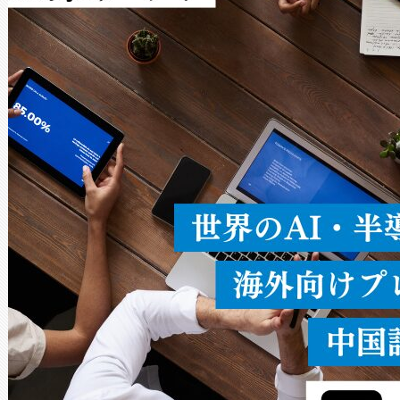
Avia 2は、2種類のFOVオ
× 80°のノーマルモード、長距離
ードを切り替えて使用するこ
ることなく、単一のデバイス
うにします。遠距離まで届く
密度なスキャ
[…]