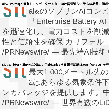
表しました。 同社の実績あるEnzeneX®
ai&、Voltaiqと協業し、AIデータセンター向け蓄電池システムの品質、信
ai&のソブリンAIコンピ
manufacturing™ (FC
「Enterprise Batte
たNeXは、バイオ医薬品製造
を迅速化し、電力コストを削
従来のフェッドバッチ施設の
性と信頼性を確保 カリフォルニア
に、患者やサプライチェーン
/PRNewswire/ — 最先端
キー方式で拡張性が高く、持
会社エーアイ・アンド：本社横
す。FCCM‑を活用した現地
Livox、検査・輸送など幅広い用途に対応する超長距離LiDAR「Avia 2」を
最大1,000メートル先
President原信平）と、エ
患者にとっての費用負担を大幅
2はあらゆる気象条件
ードするVoltaiqは、日本に
のアクセスを大幅に拡大することができ
ンカバレッジを提供します。中国
ーエネルギー貯蔵システム（B
Fully-Connected Continuous M
/PRNewswire/ — 世界有数の
た。 Voltaiq独自のAI搭
プログラムには、施設設計・内装