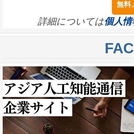
無料
イズの小径化を実現すること
ます。 Voltaiq provides a comple
きます。この効率性は、フェ
す。ノーマルモードでは、Avia
quality and reliability for AI da
詳細については
個人情
BESS stack to ensure battery qual
ートル先まで検出でき、これは
centers. Voltaiqは、a
トに対して約600メートルに
FA
からシステム統合、試運転、
では、反射率10％のターゲッ
クルの各段階のデータを監視
で向上し、最大検知距離は1,0
[…]
ットだけで最大1キロメートル
ルの変電所周囲を監視でき、
作業と点群処理を簡素化できま
Avia 2は、2種類のFOVオ
× 80°のノーマルモード、長距離