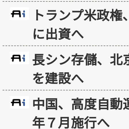
トランプ米政権
に出資へ
長シン存儲、北京
を建設へ
中国、高度自動
年７月施行へ