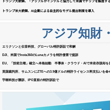
トランプ大統領、「アップルがインテルと協力して米国でチップを製造す
トランプ米大統領、AI企業による自主的なモデル提出制度を導入
アジア知財
エリクソンと伝音科技、グローバル特許訴訟で和解
DJI、米国でInsta360のLunaカメラを特許侵害で提訴
EU、「技術主権」確立へ本格始動 半導体・クラウド・AIで米依存脱却を
英国裁判所、サムスンにZTEへの3.9億ドルの特許ライセンス料支払いを命
宇樹科技が勝訴、IPO直前の特許訴訟で