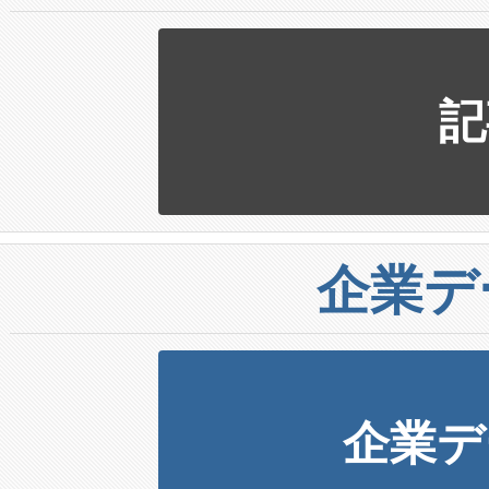
記
企業デ
企業デ