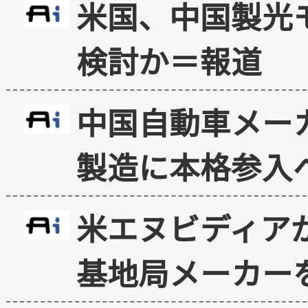
米国、中国製光
検討か＝報道
中国自動車メー
製造に本格参入
米エヌビディア
基地局メーカー