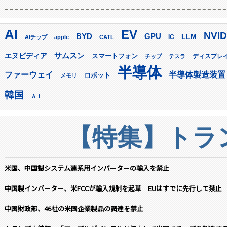
AI
EV
NVID
GPU
BYD
LLM
AIチップ
apple
CATL
IC
サムスン
エヌビディア
スマートフォン
ディスプレ
チップ
テスラ
半導体
ファーウェイ
半導体製造装置
ロボット
メモリ
韓国
ＡＩ
【特集】トラン
米国、中国製システム連系用インバーターの輸入を禁止
中国製インバーター、米FCCが輸入規制を起草 EUはすでに先行して禁止
中国財政部、46社の米国企業製品の調達を禁止