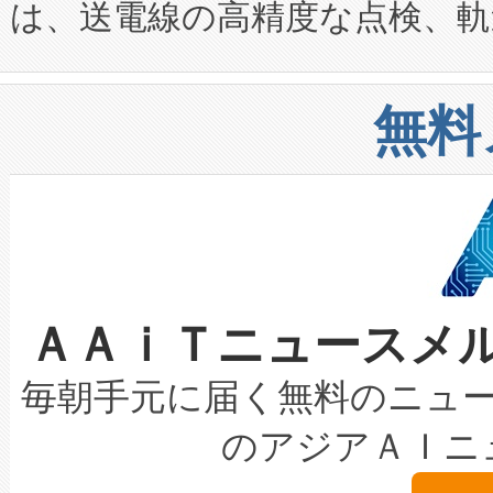
は、送電線の高精度な点検、軌
定、統合、導入、運用に至る
に関する技術移転および知的財産
や穀物倉庫におけるバルク材の
安全性を追跡し、確保する事を
構造化トレーニングカリキュ
リューション「Avia 2」を発
増加しているデータセンター
上げおよび商用化段階におけ
無料
したAvia 2は、1,000メ
る電力網に大きな負担をかけ
設備整備および立ち上げ調整
狭視野のFOVを切り替えるこ
事業者の負担軽減という課題
加組織は、Enzeneのバイオ
ケーブル、枝などの細かな対
系統連系を迅速にし、ピーク需
選定された製品について、自
なレーザースポットにより、高
限を超えて利用可能な電力容量
取得できる可能性もあります。
ＡＡｉＴニュースメ
な環境下でも豊かなディテー
持できるよう貢献します。こ
設には、3億～4億ドルかかるこ
キロメートル範囲を検出 Livox Unveil
ービスレベル契約（SLA）違
最高経営責任者（CEO）であるHi
毎朝手元に届く無料のニュ
LiDAR for Inspections, Transpor
テリー性能の劣化によるダウ
す。「当社のfully-connected c
のアジアＡＩニ
は1535 nmレーザーを搭載
念は、現在データセンターが
ームを利用すれば、6,000万～