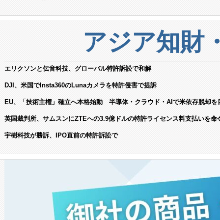
アジア知財
エリクソンと伝音科技、グローバル特許訴訟で和解
DJI、米国でInsta360のLunaカメラを特許侵害で提訴
EU、「技術主権」確立へ本格始動 半導体・クラウド・AIで米依存脱却を
英国裁判所、サムスンにZTEへの3.9億ドルの特許ライセンス料支払いを命
宇樹科技が勝訴、IPO直前の特許訴訟で