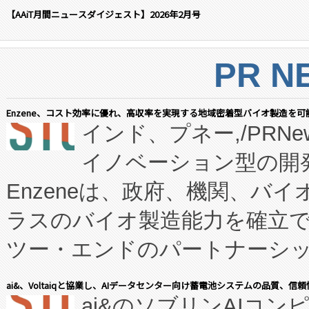
【AAiT月間ニュースダイジェスト】2026年2月号
PR N
Enzene、コスト効率に優れ、高収率を実現する地域密着型バイオ製造を可
インド、プネー,/PRNe
イノベーション型の開発
Enzeneは、政府、機関、バ
ラスのバイオ製造能力を確立
ツー・エンドのパートナーシッ
表しました。 同社の実績あるEnzeneX®
ai&、Voltaiqと協業し、AIデータセンター向け蓄電池システムの品質、信
ai&のソブリンAIコンピ
manufacturing™ (FC