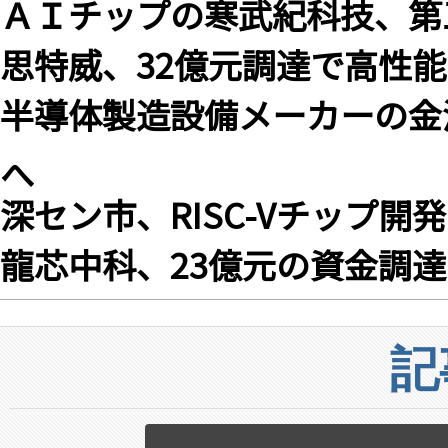
ＡＩチップの寒武紀科技、第三
思特威、32億元調達で高性能
半導体製造設備メーカーの金
へ
深セン市、RISC-Vチップ開
龍芯中科、23億元の資金調達
記