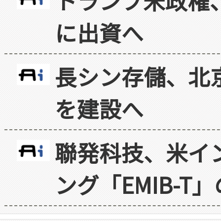
トランプ米政権
に出資へ
長シン存儲、北京
を建設へ
聯発科技、米イ
ング「EMIB-T