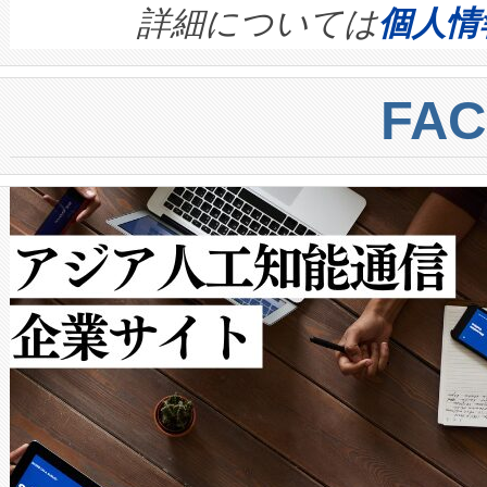
す。ノーマルモードでは、Avia
quality and reliability for AI da
詳細については
個人情
BESS stack to ensure battery qual
ートル先まで検出でき、これは
centers. Voltaiqは、a
トに対して約600メートルに
FA
からシステム統合、試運転、
では、反射率10％のターゲッ
クルの各段階のデータを監視
で向上し、最大検知距離は1,0
[…]
ットだけで最大1キロメートル
ルの変電所周囲を監視でき、
作業と点群処理を簡素化できま
Avia 2は、2種類のFOVオ
× 80°のノーマルモード、長距離
ードを切り替えて使用するこ