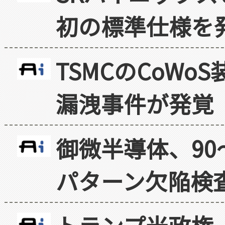
初の標準仕様を
TSMCのCoW
漏洩事件が発覚
御微半導体、90
パターン欠陥検