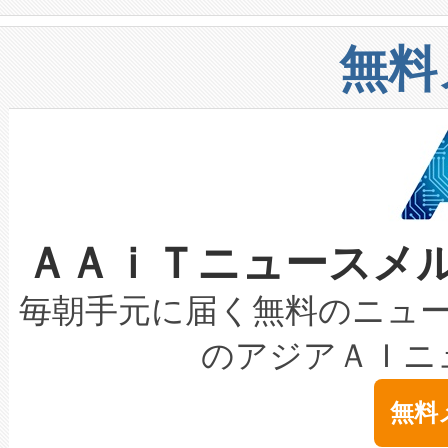
や穀物倉庫におけるバルク材の
安全性を追跡し、確保する事を
構造化トレーニングカリキュ
リューション「Avia 2」を発
増加しているデータセンター
上げおよび商用化段階におけ
無料
したAvia 2は、1,000メ
る電力網に大きな負担をかけ
設備整備および立ち上げ調整
狭視野のFOVを切り替えるこ
事業者の負担軽減という課題
加組織は、Enzeneのバイオ
ケーブル、枝などの細かな対
系統連系を迅速にし、ピーク需
選定された製品について、自
なレーザースポットにより、高
限を超えて利用可能な電力容量
取得できる可能性もあります。
ＡＡｉＴニュースメ
な環境下でも豊かなディテー
持できるよう貢献します。こ
設には、3億～4億ドルかかるこ
キロメートル範囲を検出 Livox Unveil
ービスレベル契約（SLA）違
最高経営責任者（CEO）であるHi
毎朝手元に届く無料のニュ
LiDAR for Inspections, Transpor
テリー性能の劣化によるダウ
す。「当社のfully-connected c
のアジアＡＩニ
は1535 nmレーザーを搭載
念は、現在データセンターが
ームを利用すれば、6,000万～
無料
イズの小径化を実現すること
ます。 Voltaiq provides a comple
きます。この効率性は、フェ