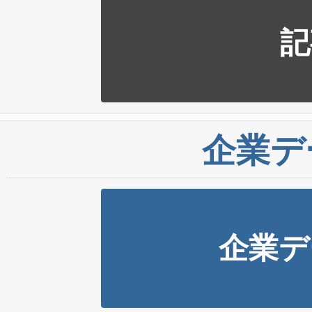
記
企業デ
企業デ