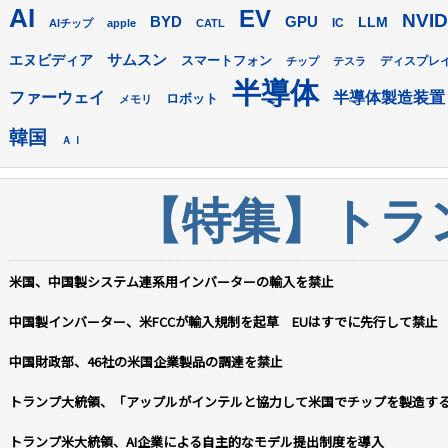
AI
EV
NVID
GPU
BYD
LLM
AIチップ
apple
CATL
IC
サムスン
エヌビディア
スマートフォン
ディスプレ
チップ
テスラ
半導体
ファーウェイ
半導体製造装置
ロボット
メモリ
韓国
ＡＩ
【特集】トラン
米国、中国製システム連系用インバーターの輸入を禁止
中国製インバーター、米FCCが輸入規制を起草 EUはすでに先行して禁止
中国財政部、46社の米国企業製品の調達を禁止
トランプ大統領、「アップルがインテルと協力して米国でチップを製造す
トランプ米大統領、AI企業による自主的なモデル提出制度を導入