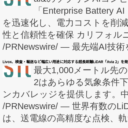
「Enterprise Batte
たNeXは、バイオ医薬品製造
を迅速化し、電力コストを削
従来のフェッドバッチ施設の
性と信頼性を確保 カリフォルニア
に、患者やサプライチェーン
/PRNewswire/ — 最先端
キー方式で拡張性が高く、持
会社エーアイ・アンド：本社横
す。FCCM‑を活用した現地
Livox、検査・輸送など幅広い用途に対応する超長距離LiDAR「Avia 2」を
最大1,000メートル先
President原信平）と、エ
患者にとっての費用負担を大幅
2はあらゆる気象条件
ードするVoltaiqは、日本に
のアクセスを大幅に拡大することができ
ンカバレッジを提供します。中国
ーエネルギー貯蔵システム（B
Fully-Connected Continuous M
/PRNewswire/ — 世界有数の
た。 Voltaiq独自のAI搭
プログラムには、施設設計・内装
は、送電線の高精度な点検、軌
定、統合、導入、運用に至る
に関する技術移転および知的財産