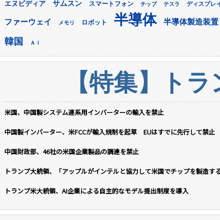
サムスン
エヌビディア
スマートフォン
ディスプレ
チップ
テスラ
半導体
ファーウェイ
半導体製造装置
ロボット
メモリ
韓国
ＡＩ
【特集】トラン
米国、中国製システム連系用インバーターの輸入を禁止
中国製インバーター、米FCCが輸入規制を起草 EUはすでに先行して禁止
中国財政部、46社の米国企業製品の調達を禁止
トランプ大統領、「アップルがインテルと協力して米国でチップを製造す
トランプ米大統領、AI企業による自主的なモデル提出制度を導入