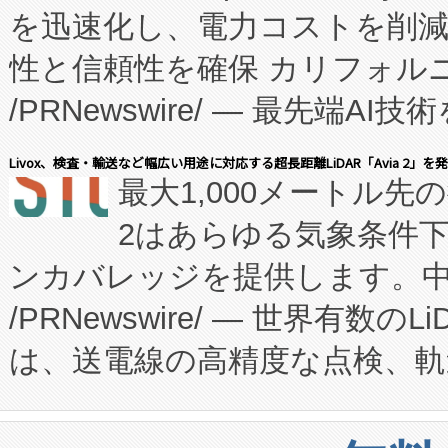
を迅速化し、電力コストを削
従来のフェッドバッチ施設の
性と信頼性を確保 カリフォルニア
に、患者やサプライチェーン
/PRNewswire/ — 最先端
キー方式で拡張性が高く、持
会社エーアイ・アンド：本社横
す。FCCM‑を活用した現地
Livox、検査・輸送など幅広い用途に対応する超長距離LiDAR「Avia 2」を
最大1,000メートル先
President原信平）と、エ
患者にとっての費用負担を大幅
2はあらゆる気象条件
ードするVoltaiqは、日本に
のアクセスを大幅に拡大することができ
ンカバレッジを提供します。中国
ーエネルギー貯蔵システム（B
Fully-Connected Continuous M
/PRNewswire/ — 世界有数の
た。 Voltaiq独自のAI搭
プログラムには、施設設計・内装
は、送電線の高精度な点検、軌
定、統合、導入、運用に至る
に関する技術移転および知的財産
や穀物倉庫におけるバルク材の
安全性を追跡し、確保する事を
構造化トレーニングカリキュ
リューション「Avia 2」を発
増加しているデータセンター