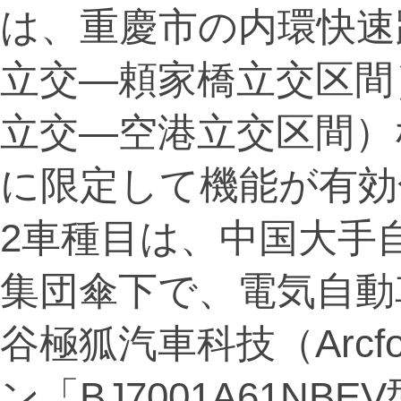
は、重慶市の内環快速
立交―頼家橋立交区間
立交―空港立交区間）
に限定して機能が有効
2車種目は、中国大手
集団傘下で、電気自動
谷極狐汽車科技（Arc
ン「BJ7001A61N