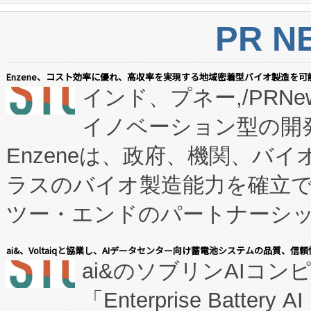
PR N
Enzene、コスト効率に優れ、高収率を実現する地域密着型バイオ製造を可
インド、プネー,/PRNe
イノベーション型の開発
Enzeneは、政府、機関、バ
ラスのバイオ製造能力を確立
ツー・エンドのパートナーシッ
表しました。 同社の実績あるEnzeneX®
ai&、Voltaiqと協業し、AIデータセンター向け蓄電池システムの品質、信
ai&のソブリンAIコンピ
manufacturing™ (FC
「Enterprise Batte
たNeXは、バイオ医薬品製造