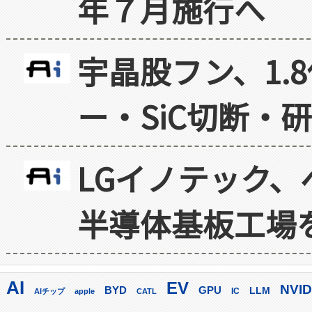
年７月施行へ
宇晶股フン、1.
ー・SiC切断・
LGイノテック、
半導体基板工場
AI
EV
NVID
GPU
BYD
LLM
AIチップ
apple
CATL
IC