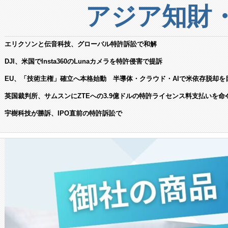
アジア知財
エリクソンと伝音科技、グローバル特許訴訟で和解
DJI、米国でInsta360のLunaカメラを特許侵害で提訴
EU、「技術主権」確立へ本格始動 半導体・クラウド・AIで米依存脱却を
英国裁判所、サムスンにZTEへの3.9億ドルの特許ライセンス料支払いを命
宇樹科技が勝訴、IPO直前の特許訴訟で