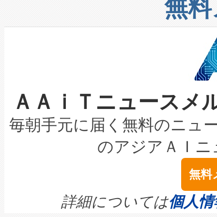
上げおよび商用化段階におけ
無料
したAvia 2は、1,000メ
る電力網に大きな負担をかけ
設備整備および立ち上げ調整
狭視野のFOVを切り替えるこ
事業者の負担軽減という課題
加組織は、Enzeneのバイオ
ケーブル、枝などの細かな対
系統連系を迅速にし、ピーク需
選定された製品について、自
なレーザースポットにより、高
限を超えて利用可能な電力容量
取得できる可能性もあります。
ＡＡｉＴニュースメ
な環境下でも豊かなディテー
持できるよう貢献します。こ
設には、3億～4億ドルかかるこ
キロメートル範囲を検出 Livox Unveil
ービスレベル契約（SLA）違
最高経営責任者（CEO）であるHi
毎朝手元に届く無料のニュ
LiDAR for Inspections, Transpor
テリー性能の劣化によるダウ
す。「当社のfully-connected c
のアジアＡＩニ
は1535 nmレーザーを搭載
念は、現在データセンターが
ームを利用すれば、6,000万～
無料
イズの小径化を実現すること
ます。 Voltaiq provides a comple
きます。この効率性は、フェ
す。ノーマルモードでは、Avia
quality and reliability for AI da
詳細については
個人情