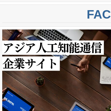
BESS stack to ensure battery qual
ートル先まで検出でき、これは
centers. Voltaiqは、a
トに対して約600メートルに
FA
からシステム統合、試運転、
では、反射率10％のターゲッ
クルの各段階のデータを監視
で向上し、最大検知距離は1,0
[…]
ットだけで最大1キロメートル
ルの変電所周囲を監視でき、
作業と点群処理を簡素化できま
Avia 2は、2種類のFOVオ
× 80°のノーマルモード、長距離
ードを切り替えて使用するこ
ることなく、単一のデバイス