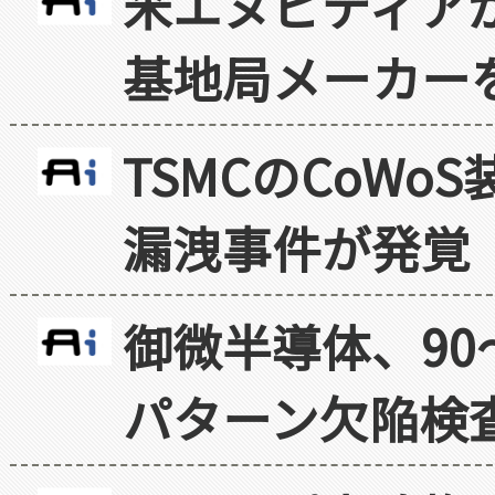
米エヌビディア
基地局メーカー
TSMCのCoW
漏洩事件が発覚
御微半導体、90
パターン欠陥検