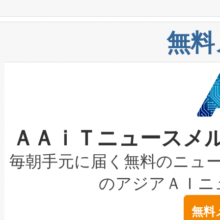
や穀物倉庫におけるバルク材の
安全性を追跡し、確保する事を
構造化トレーニングカリキュ
リューション「Avia 2」を発
増加しているデータセンター
上げおよび商用化段階におけ
無料
したAvia 2は、1,000メ
る電力網に大きな負担をかけ
設備整備および立ち上げ調整
狭視野のFOVを切り替えるこ
事業者の負担軽減という課題
加組織は、Enzeneのバイオ
ケーブル、枝などの細かな対
系統連系を迅速にし、ピーク需
選定された製品について、自
なレーザースポットにより、高
限を超えて利用可能な電力容量
取得できる可能性もあります。
ＡＡｉＴニュースメ
な環境下でも豊かなディテー
持できるよう貢献します。こ
設には、3億～4億ドルかかるこ
キロメートル範囲を検出 Livox Unveil
ービスレベル契約（SLA）違
最高経営責任者（CEO）であるHi
毎朝手元に届く無料のニュ
LiDAR for Inspections, Transpor
テリー性能の劣化によるダウ
す。「当社のfully-connected c
のアジアＡＩニ
は1535 nmレーザーを搭載
念は、現在データセンターが
ームを利用すれば、6,000万～
無料
イズの小径化を実現すること
ます。 Voltaiq provides a comple