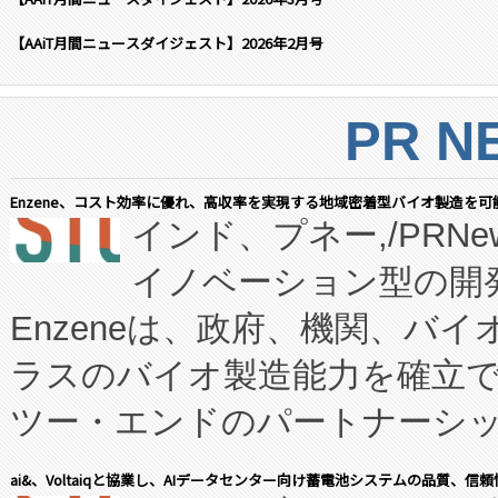
【AAiT月間ニュースダイジェスト】2026年2月号
PR N
Enzene、コスト効率に優れ、高収率を実現する地域密着型バイオ製造を可
インド、プネー,/PRNe
イノベーション型の開発
Enzeneは、政府、機関、バ
ラスのバイオ製造能力を確立
ツー・エンドのパートナーシッ
表しました。 同社の実績あるEnzeneX®
ai&、Voltaiqと協業し、AIデータセンター向け蓄電池システムの品質、信