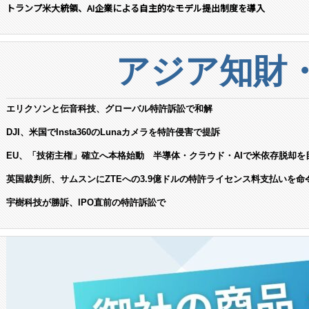
トランプ米大統領、AI企業による自主的なモデル提出制度を導入
アジア知財
エリクソンと伝音科技、グローバル特許訴訟で和解
DJI、米国でInsta360のLunaカメラを特許侵害で提訴
EU、「技術主権」確立へ本格始動 半導体・クラウド・AIで米依存脱却を
英国裁判所、サムスンにZTEへの3.9億ドルの特許ライセンス料支払いを命
宇樹科技が勝訴、IPO直前の特許訴訟で