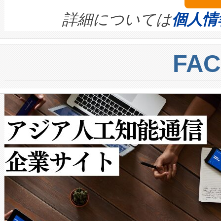
きます。この効率性は、フェ
す。ノーマルモードでは、Avia
quality and reliability for AI da
詳細については
個人情
BESS stack to ensure battery qual
ートル先まで検出でき、これは
centers. Voltaiqは、a
トに対して約600メートルに
FA
からシステム統合、試運転、
では、反射率10％のターゲッ
クルの各段階のデータを監視
で向上し、最大検知距離は1,0
[…]
ットだけで最大1キロメートル
ルの変電所周囲を監視でき、
作業と点群処理を簡素化できま
Avia 2は、2種類のFOVオ
× 80°のノーマルモード、長距離