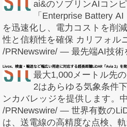
ai&のソブリンAIコンピ
manufacturing™ (FC
「Enterprise Batte
たNeXは、バイオ医薬品製造
を迅速化し、電力コストを削
従来のフェッドバッチ施設の
性と信頼性を確保 カリフォルニア
に、患者やサプライチェーン
/PRNewswire/ — 最先端
キー方式で拡張性が高く、持
会社エーアイ・アンド：本社横
す。FCCM‑を活用した現地
Livox、検査・輸送など幅広い用途に対応する超長距離LiDAR「Avia 2」を
最大1,000メートル先
President原信平）と、エ
患者にとっての費用負担を大幅
2はあらゆる気象条件
ードするVoltaiqは、日本に
のアクセスを大幅に拡大することができ
ンカバレッジを提供します。中国
ーエネルギー貯蔵システム（B
Fully-Connected Continuous M
/PRNewswire/ — 世界有数の
た。 Voltaiq独自のAI搭
プログラムには、施設設計・内装
は、送電線の高精度な点検、軌
定、統合、導入、運用に至る
に関する技術移転および知的財産