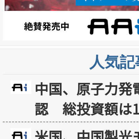
人気記
中国、原子力発
認 総投資額は1
米国、中国製光