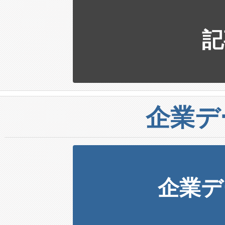
記
企業デ
企業デ