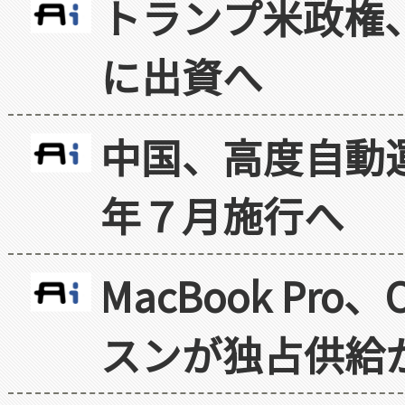
トランプ米政権
に出資へ
中国、高度自動
年７月施行へ
MacBook Pr
スンが独占供給