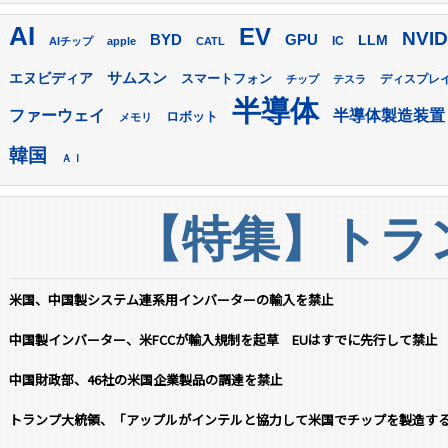
AI
EV
NVID
GPU
BYD
LLM
AIチップ
apple
CATL
IC
サムスン
エヌビディア
スマートフォン
ディスプレ
チップ
テスラ
半導体
ファーウェイ
半導体製造装置
ロボット
メモリ
韓国
ＡＩ
【特集】トラン
米国、中国製システム連系用インバーターの輸入を禁止
中国製インバーター、米FCCが輸入規制を起草 EUはすでに先行して禁止
中国財政部、46社の米国企業製品の調達を禁止
トランプ大統領、「アップルがインテルと協力して米国でチップを製造す