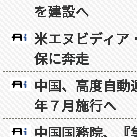
を建設へ
米エヌビディア・
保に奔走
中国、高度自動
年７月施行へ
中国国務院、『