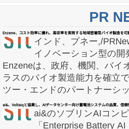
PR N
Enzene、コスト効率に優れ、高収率を実現する地域密着型バイオ製造を可
インド、プネー,/PRNe
イノベーション型の開発
Enzeneは、政府、機関、バ
ラスのバイオ製造能力を確立
ツー・エンドのパートナーシッ
表しました。 同社の実績あるEnzeneX®
ai&、Voltaiqと協業し、AIデータセンター向け蓄電池システムの品質、信
ai&のソブリンAIコンピ
manufacturing™ (FC
「Enterprise Batte
たNeXは、バイオ医薬品製造