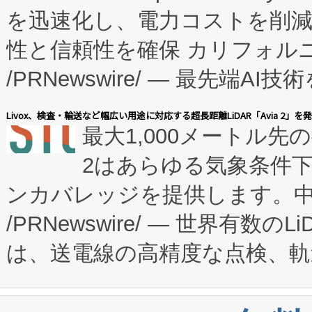
を迅速化し、電力コストを削
従来のフェッドバッチ施設の
性と信頼性を確保 カリフォルニア
に、患者やサプライチェーン
/PRNewswire/ — 最先端
キー方式で拡張性が高く、持
会社エーアイ・アンド：本社横
す。FCCM‑を活用した現地
Livox、検査・輸送など幅広い用途に対応する超長距離LiDAR「Avia 2」を
最大1,000メートル先
President原信平）と、エ
患者にとっての費用負担を大幅
2はあらゆる気象条件
ードするVoltaiqは、日本に
のアクセスを大幅に拡大することができ
ンカバレッジを提供します。中国
ーエネルギー貯蔵システム（B
Fully-Connected Continuous M
/PRNewswire/ — 世界有数の
た。 Voltaiq独自のAI搭
プログラムには、施設設計・内装
は、送電線の高精度な点検、軌
定、統合、導入、運用に至る
に関する技術移転および知的財産
や穀物倉庫におけるバルク材の
安全性を追跡し、確保する事を
構造化トレーニングカリキュ
リューション「Avia 2」を発