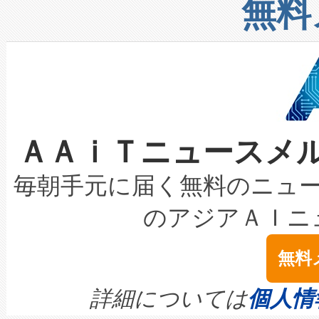
増加しているデータセンター
上げおよび商用化段階におけ
無料
したAvia 2は、1,000メ
る電力網に大きな負担をかけ
設備整備および立ち上げ調整
狭視野のFOVを切り替えるこ
事業者の負担軽減という課題
加組織は、Enzeneのバイオ
ケーブル、枝などの細かな対
系統連系を迅速にし、ピーク需
選定された製品について、自
なレーザースポットにより、高
限を超えて利用可能な電力容量
取得できる可能性もあります。
ＡＡｉＴニュースメ
な環境下でも豊かなディテー
持できるよう貢献します。こ
設には、3億～4億ドルかかるこ
キロメートル範囲を検出 Livox Unveil
ービスレベル契約（SLA）違
最高経営責任者（CEO）であるHi
毎朝手元に届く無料のニュ
LiDAR for Inspections, Transpor
テリー性能の劣化によるダウ
す。「当社のfully-connected c
のアジアＡＩニ
は1535 nmレーザーを搭載
念は、現在データセンターが
ームを利用すれば、6,000万～
無料
イズの小径化を実現すること
ます。 Voltaiq provides a comple
きます。この効率性は、フェ
す。ノーマルモードでは、Avia
quality and reliability for AI da
詳細については
個人情