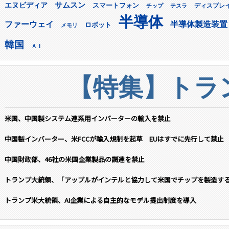
サムスン
エヌビディア
スマートフォン
ディスプレ
チップ
テスラ
半導体
ファーウェイ
半導体製造装置
ロボット
メモリ
韓国
ＡＩ
【特集】トラン
米国、中国製システム連系用インバーターの輸入を禁止
中国製インバーター、米FCCが輸入規制を起草 EUはすでに先行して禁止
中国財政部、46社の米国企業製品の調達を禁止
トランプ大統領、「アップルがインテルと協力して米国でチップを製造す
トランプ米大統領、AI企業による自主的なモデル提出制度を導入