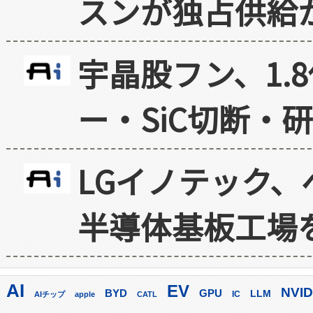
スンが独占供給
宇晶股フン、1.
ー・SiC切断・
LGイノテック、
半導体基板工場
AI
EV
NVID
GPU
BYD
LLM
AIチップ
apple
CATL
IC