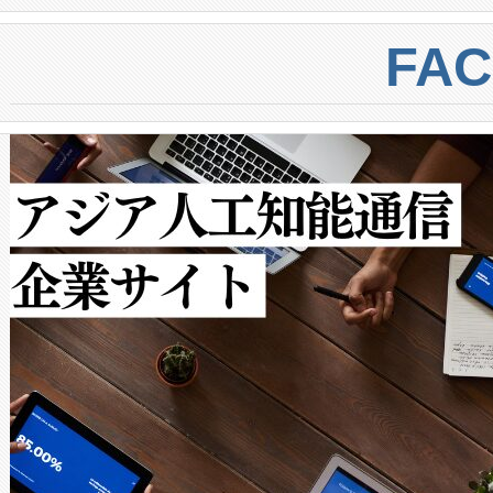
BESS stack to ensure battery qual
ートル先まで検出でき、これは
centers. Voltaiqは、a
トに対して約600メートルに
FA
からシステム統合、試運転、
では、反射率10％のターゲッ
クルの各段階のデータを監視
で向上し、最大検知距離は1,0
[…]
ットだけで最大1キロメートル
ルの変電所周囲を監視でき、
作業と点群処理を簡素化できま
Avia 2は、2種類のFOVオ
× 80°のノーマルモード、長距離
ードを切り替えて使用するこ
ることなく、単一のデバイス