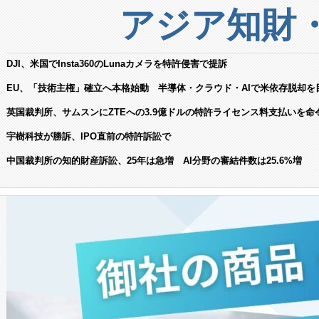
アジア知財
DJI、米国でInsta360のLunaカメラを特許侵害で提訴
EU、「技術主権」確立へ本格始動 半導体・クラウド・AIで米依存脱却を
英国裁判所、サムスンにZTEへの3.9億ドルの特許ライセンス料支払いを命
宇樹科技が勝訴、IPO直前の特許訴訟で
中国裁判所の知的財産訴訟、25年は急増 AI分野の審結件数は25.6%増