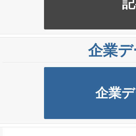
記
企業デ
企業デ