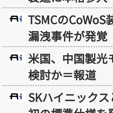
TSMCのCoW
漏洩事件が発覚
米国、中国製光
検討か＝報道
SKハイニックス