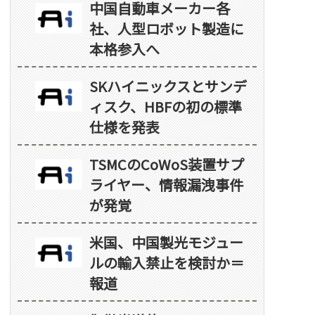
中国自動車メーカー各
社、人型ロボット製造に
本格参入へ
SKハイニックスとサンデ
ィスク、HBFの初の標準
仕様を発表
TSMCのCoWoS装置サプ
ライヤー、情報漏洩事件
が発覚
米国、中国製光モジュー
ルの輸入禁止を検討か＝
報道