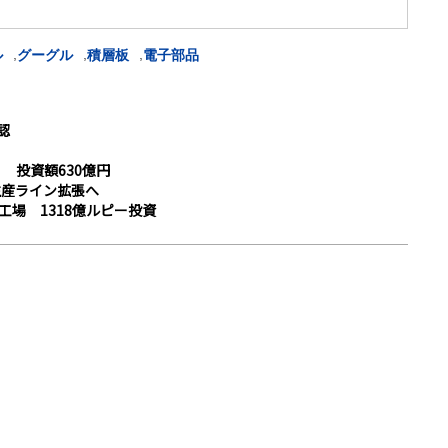
,
,
,
ル
グーグル
積層板
電子部品
認
 投資額630億円
生産ライン拡張へ
場 1318億ルピー投資