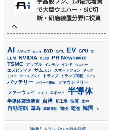
宇晶股フン、1.8億元増資
で大型ウエハー・SiC切
断・研磨装置分野に投資
へ
AI
EV
GPU
BYD
AIチップ
apple
CATL
IC
PR Newswire
NVIDIA
LLM
OLED
TSMC
アップル
インド
インテル
ウエハー
サムスン
エヌビディア
スマートフォン
チップ
トランプ
ディスプレイ
トランプ関税
テスラ
ドイツ
バッテリー
ファウンドリー
パワー半導体
半導体
ファーウェイ
ロボット
メモリ
台湾
半導体製造装置
決算
新工場
米中
韓国
自動運転
華為
電池
関税
車載電池
ＡＩ
【特集】トランプ2.0の対中政策