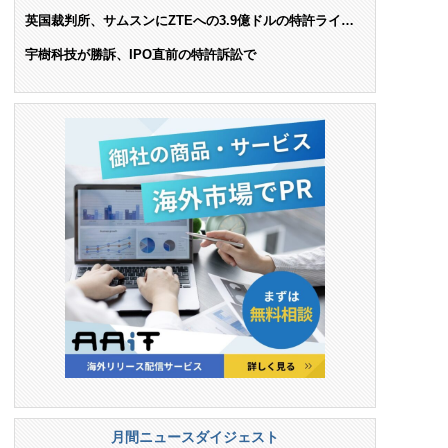
AIで米依存脱却を目指す
英国裁判所、サムスンにZTEへの3.9億ドルの特許ライセ
ンス料支払いを命令
宇樹科技が勝訴、IPO直前の特許訴訟で
月間ニュースダイジェスト