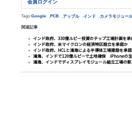
会員ログイン
Tags:
Google
,
PCB
,
,
,
アップル
インド
カメラモジュー
関連記事
インド政府、330億ルピー投資のチップ工場計画を承
インド政府、米マイクロンの経済特区設立を承認か
インド政府、HCLと鴻海による半導体工場建設を承認
鴻海、インドで120億ルピーで土地確保 iPhoneの
鴻海、インドでディスプレイモジュール組立工場の新工