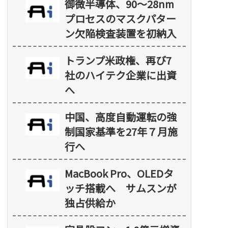
御微半導体、90～28nm
プロセスのマスクパター
ン欠陥検査装置を初納入
トランプ米政権、再び7
社のハイテク企業に出資
へ
中国、高度自動運転の強
制国家基準を27年７月施
行へ
MacBook Pro、OLEDタ
ッチ搭載へ サムスンが
独占供給か