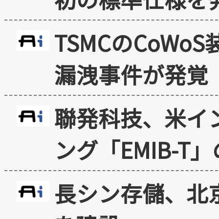
TSMCのCoW
漏洩事件が発覚
聯発科技、米イ
ング「EMIB-T
長シン存儲、北京