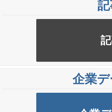
記
記
企業デ