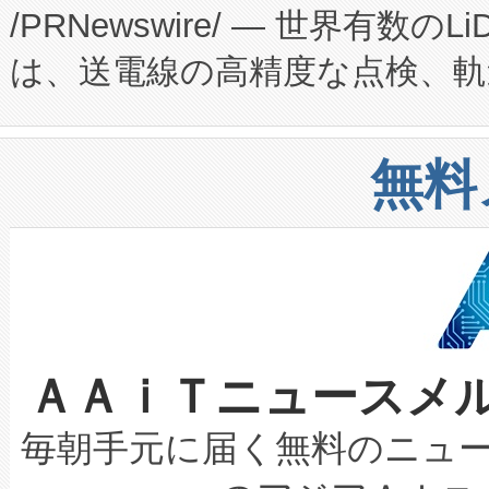
/PRNewswire/ — 世界有数の
た。 Voltaiq独自のAI搭
プログラムには、施設設計・内装
は、送電線の高精度な点検、軌
定、統合、導入、運用に至る
に関する技術移転および知的財産
や穀物倉庫におけるバルク材の
安全性を追跡し、確保する事を
構造化トレーニングカリキュ
リューション「Avia 2」を発
増加しているデータセンター
上げおよび商用化段階におけ
無料
したAvia 2は、1,000メ
る電力網に大きな負担をかけ
設備整備および立ち上げ調整
狭視野のFOVを切り替えるこ
事業者の負担軽減という課題
加組織は、Enzeneのバイオ
ケーブル、枝などの細かな対
系統連系を迅速にし、ピーク需
選定された製品について、自
なレーザースポットにより、高
限を超えて利用可能な電力容量
取得できる可能性もあります。
ＡＡｉＴニュースメ
な環境下でも豊かなディテー
持できるよう貢献します。こ
設には、3億～4億ドルかかるこ
キロメートル範囲を検出 Livox Unveil
ービスレベル契約（SLA）違
最高経営責任者（CEO）であるHi
毎朝手元に届く無料のニュ
LiDAR for Inspections, Transpor
テリー性能の劣化によるダウ
す。「当社のfully-connected c