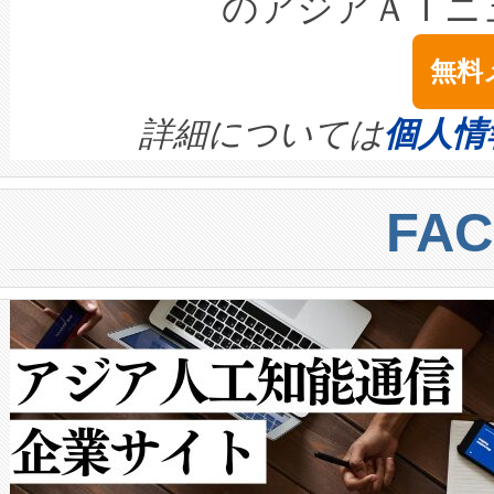
のアジアＡＩニ
は1535 nmレーザーを搭載
念は、現在データセンターが
ームを利用すれば、6,000万～
無料
イズの小径化を実現すること
ます。 Voltaiq provides a comple
きます。この効率性は、フェ
す。ノーマルモードでは、Avia
quality and reliability for AI da
詳細については
個人情
BESS stack to ensure battery qual
ートル先まで検出でき、これは
centers. Voltaiqは、a
トに対して約600メートルに
FA
からシステム統合、試運転、
では、反射率10％のターゲッ
クルの各段階のデータを監視
で向上し、最大検知距離は1,0
[…]
ットだけで最大1キロメートル
ルの変電所周囲を監視でき、
作業と点群処理を簡素化できま