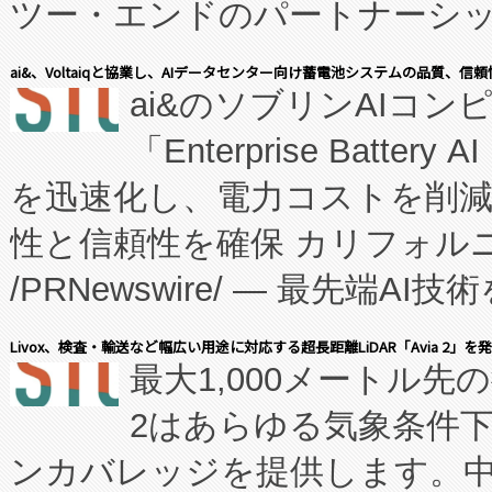
ツー・エンドのパートナーシッ
表しました。 同社の実績あるEnzeneX®
ai&、Voltaiqと協業し、AIデータセンター向け蓄電池システムの品質、信
ai&のソブリンAIコンピ
manufacturing™ (FC
「Enterprise Batte
たNeXは、バイオ医薬品製造
を迅速化し、電力コストを削
従来のフェッドバッチ施設の
性と信頼性を確保 カリフォルニア
に、患者やサプライチェーン
/PRNewswire/ — 最先端
キー方式で拡張性が高く、持
会社エーアイ・アンド：本社横
す。FCCM‑を活用した現地
Livox、検査・輸送など幅広い用途に対応する超長距離LiDAR「Avia 2」を
最大1,000メートル先
President原信平）と、エ
患者にとっての費用負担を大幅
2はあらゆる気象条件
ードするVoltaiqは、日本に
のアクセスを大幅に拡大することができ
ンカバレッジを提供します。中国
ーエネルギー貯蔵システム（B
Fully-Connected Continuous M