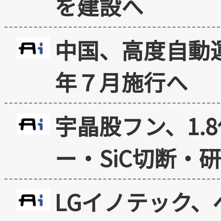
を建設へ
中国、高度自動
年７月施行へ
宇晶股フン、1.
ー・SiC切断・
LGイノテック、