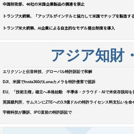
中国財政部、46社の米国企業製品の調達を禁止
トランプ大統領、「アップルがインテルと協力して米国でチップを製造す
トランプ米大統領、AI企業による自主的なモデル提出制度を導入
アジア知財
エリクソンと伝音科技、グローバル特許訴訟で和解
DJI、米国でInsta360のLunaカメラを特許侵害で提訴
EU、「技術主権」確立へ本格始動 半導体・クラウド・AIで米依存脱却を
英国裁判所、サムスンにZTEへの3.9億ドルの特許ライセンス料支払いを命
宇樹科技が勝訴、IPO直前の特許訴訟で