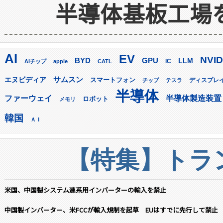
半導体基板工場
AI
EV
NVID
GPU
BYD
LLM
AIチップ
apple
CATL
IC
サムスン
エヌビディア
スマートフォン
ディスプレ
チップ
テスラ
半導体
ファーウェイ
半導体製造装置
ロボット
メモリ
韓国
ＡＩ
【特集】トラン
米国、中国製システム連系用インバーターの輸入を禁止
中国製インバーター、米FCCが輸入規制を起草 EUはすでに先行して禁止