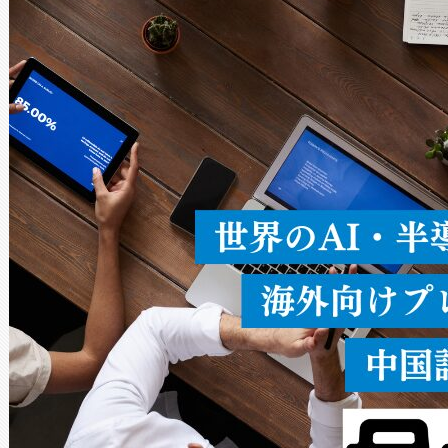
Avia 2は、2種類のFOVオ
× 80°のノーマルモード、長距離
ードを切り替えて使用するこ
ることなく、単一のデバイス
うにします。遠距離まで届く
密度なスキャ
[…]