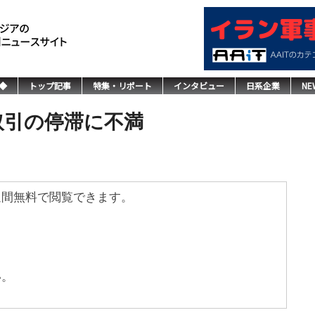
◆
トップ記事
特集・リポート
インタビュー
日系企業
NE
プ取引の停滞に不満
週間無料で閲覧できます。
い。