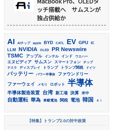
MacBook Pro、OLEDタ
ッチ搭載へ サムスンが
独占供給か
AI
EV
GPU
BYD
AIチップ
apple
CATL
IC
PR Newswire
NVIDIA
LLM
OLED
TSMC
アップル
インド
インテル
ウエハー
サムスン
エヌビディア
スマートフォン
チップ
トランプ
ディスプレイ
トランプ関税
テスラ
ドイツ
バッテリー
ファウンドリー
パワー半導体
半導体
ファーウェイ
ロボット
メモリ
台湾
半導体製造装置
決算
新工場
米中
韓国
自動運転
華為
電池
関税
車載電池
ＡＩ
【特集】トランプ2.0の対中政策