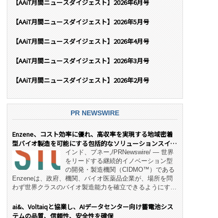
【AAiT月間ニュースダイジェスト】2026年6月号
【AAiT月間ニュースダイジェスト】2026年5月号
【AAiT月間ニュースダイジェスト】2026年4月号
【AAiT月間ニュースダイジェスト】2026年3月号
【AAiT月間ニュースダイジェスト】2026年2月号
PR NEWSWIRE
Enzene、コスト効率に優れ、高収率を実現する地域密着
型バイオ製造を可能にする包括的なソリューションスイー
ト「NeX™」 をリリース
インド、プネー,/PRNewswire/ — 世界
をリードする継続的イノベーション型
の開発・製造機関（CIDMO™）である
Enzeneは、政府、機関、バイオ医薬品企業が、場所を問
わず世界クラスのバイオ製造能力を確立できるようにす
る、変革的なエンド・ツー・エンドのパートナーシップモ
デル「NeX™」の立ち上げを発表しました。 同社の実績
ai&、Voltaiqと協業し、AIデータセンター向け蓄電池シス
あるEnzeneX® fully‑connected continuous
テムの品質、信頼性、安全性を確保