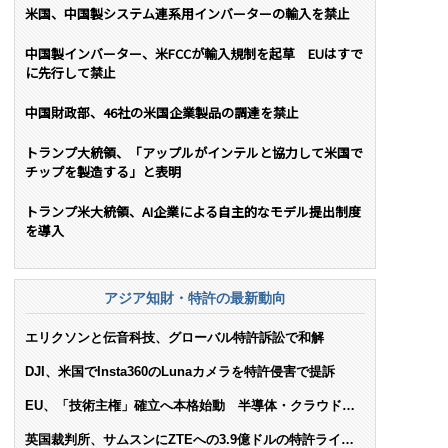
米国、中国製システム連系用インバーターの輸入を禁止
中国製インバーター、米FCCが輸入規制を起草 EUはすで
に先行して禁止
中国財政部、46社の米国企業製品の調達を禁止
トランプ大統領、「アップルがインテルと協力して米国で
チップを製造する」と表明
トランプ米大統領、AI企業による自主的なモデル提出制度
を導入
アジア知財・特許の最新動向
エリクソンと伝音科技、グローバル特許訴訟で和解
DJI、米国でInsta360のLunaカメラを特許侵害で提訴
EU、「技術主権」確立へ本格始動 半導体・クラウド・
AIで米依存脱却を目指す
英国裁判所、サムスンにZTEへの3.9億ドルの特許ライセ