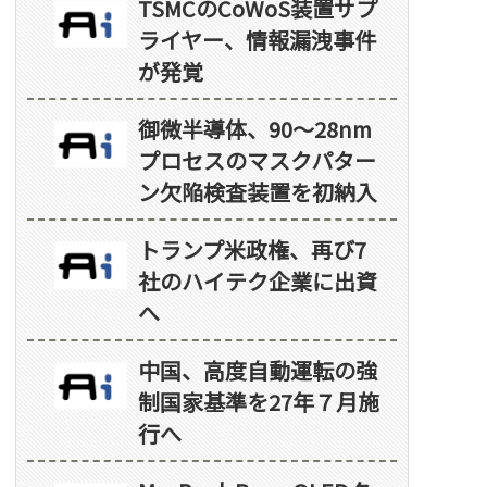
TSMCのCoWoS装置サプ
ライヤー、情報漏洩事件
が発覚
御微半導体、90～28nm
プロセスのマスクパター
ン欠陥検査装置を初納入
トランプ米政権、再び7
社のハイテク企業に出資
へ
中国、高度自動運転の強
制国家基準を27年７月施
行へ