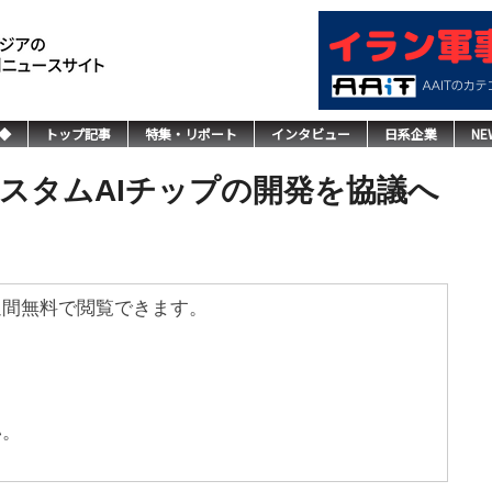
◆
トップ記事
特集・リポート
インタビュー
日系企業
NE
スタムAIチップの開発を協議へ
週間無料で閲覧できます。
い。