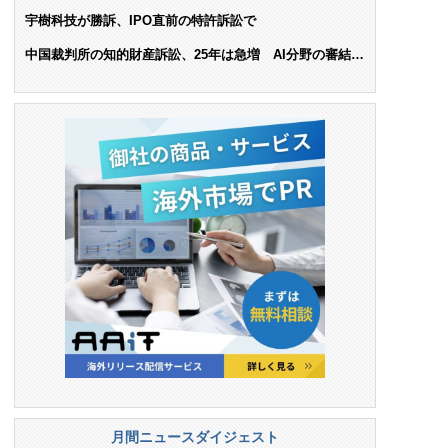
ンス料支払いを命令
宇樹科技が勝訴、IPO直前の特許訴訟で
中国裁判所の知的財産訴訟、25年は急増 AI分野の審結件
数は25.6%増
月間ニュースダイジェスト