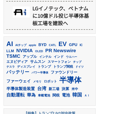
LGイノテック、ベトナム
に10億ドル投じ半導体基
板工場を建設へ
AI
EV
GPU
BYD
AIチップ
apple
CATL
IC
PR Newswire
NVIDIA
LLM
OLED
TSMC
アップル
インド
インテル
ウエハー
サムスン
エヌビディア
スマートフォン
チップ
トランプ
ディスプレイ
トランプ関税
テスラ
ドイツ
バッテリー
ファウンドリー
パワー半導体
半導体
ファーウェイ
ロボット
メモリ
台湾
半導体製造装置
決算
新工場
米中
韓国
自動運転
華為
電池
関税
車載電池
ＡＩ
【特集】トランプ2.0の対中政策