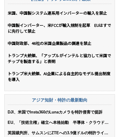
米国、中国製システム連系用インバーターの輸入を禁止
中国製インバーター、米FCCが輸入規制を起草 EUはすで
に先行して禁止
中国財政部、46社の米国企業製品の調達を禁止
トランプ大統領、「アップルがインテルと協力して米国で
チップを製造する」と表明
トランプ米大統領、AI企業による自主的なモデル提出制度
を導入
アジア知財・特許の最新動向
DJI、米国でInsta360のLunaカメラを特許侵害で提訴
EU、「技術主権」確立へ本格始動 半導体・クラウド・
AIで米依存脱却を目指す
英国裁判所、サムスンにZTEへの3.9億ドルの特許ライセ