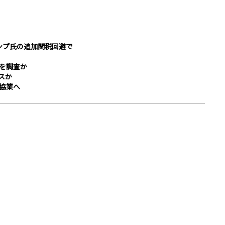
ランプ氏の追加関税回避で
緯を調査か
スか
協業へ