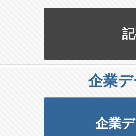
記
企業デ
企業デ