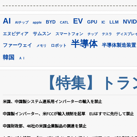
AI
EV
NVID
GPU
BYD
LLM
AIチップ
apple
CATL
IC
サムスン
エヌビディア
スマートフォン
ディスプレ
チップ
テスラ
半導体
ファーウェイ
半導体製造装置
ロボット
メモリ
韓国
ＡＩ
【特集】トラン
米国、中国製システム連系用インバーターの輸入を禁止
中国製インバーター、米FCCが輸入規制を起草 EUはすでに先行して禁止
中国財政部、46社の米国企業製品の調達を禁止