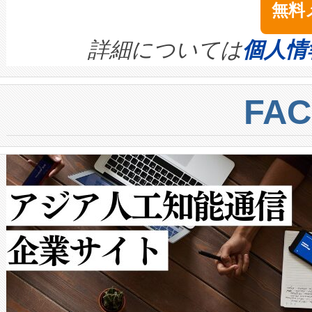
無料
イズの小径化を実現すること
ます。 Voltaiq provides a comple
きます。この効率性は、フェ
す。ノーマルモードでは、Avia
quality and reliability for AI da
詳細については
個人情
BESS stack to ensure battery qual
ートル先まで検出でき、これは
centers. Voltaiqは、a
トに対して約600メートルに
FA
からシステム統合、試運転、
では、反射率10％のターゲッ
クルの各段階のデータを監視
で向上し、最大検知距離は1,0
[…]
ットだけで最大1キロメートル
ルの変電所周囲を監視でき、
作業と点群処理を簡素化できま
Avia 2は、2種類のFOVオ
× 80°のノーマルモード、長距離