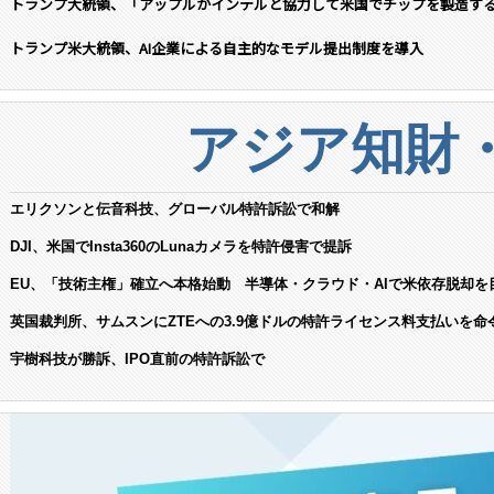
トランプ大統領、「アップルがインテルと協力して米国でチップを製造す
トランプ米大統領、AI企業による自主的なモデル提出制度を導入
アジア知財
エリクソンと伝音科技、グローバル特許訴訟で和解
DJI、米国でInsta360のLunaカメラを特許侵害で提訴
EU、「技術主権」確立へ本格始動 半導体・クラウド・AIで米依存脱却を
英国裁判所、サムスンにZTEへの3.9億ドルの特許ライセンス料支払いを命
宇樹科技が勝訴、IPO直前の特許訴訟で