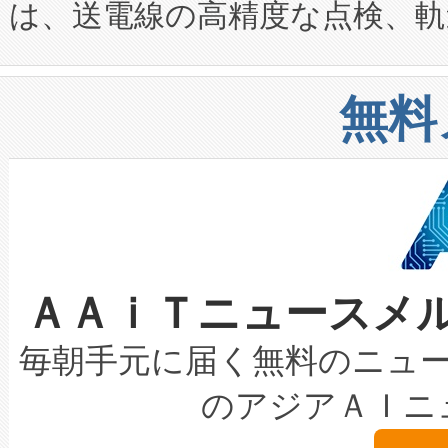
は、送電線の高精度な点検、軌
定、統合、導入、運用に至る
に関する技術移転および知的財産
や穀物倉庫におけるバルク材の
安全性を追跡し、確保する事を
構造化トレーニングカリキュ
リューション「Avia 2」を発
増加しているデータセンター
上げおよび商用化段階におけ
無料
したAvia 2は、1,000メ
る電力網に大きな負担をかけ
設備整備および立ち上げ調整
狭視野のFOVを切り替えるこ
事業者の負担軽減という課題
加組織は、Enzeneのバイオ
ケーブル、枝などの細かな対
系統連系を迅速にし、ピーク需
選定された製品について、自
なレーザースポットにより、高
限を超えて利用可能な電力容量
取得できる可能性もあります。
ＡＡｉＴニュースメ
な環境下でも豊かなディテー
持できるよう貢献します。こ
設には、3億～4億ドルかかるこ
キロメートル範囲を検出 Livox Unveil
ービスレベル契約（SLA）違
最高経営責任者（CEO）であるHi
毎朝手元に届く無料のニュ
LiDAR for Inspections, Transpor
テリー性能の劣化によるダウ
す。「当社のfully-connected c
のアジアＡＩニ
は1535 nmレーザーを搭載
念は、現在データセンターが
ームを利用すれば、6,000万～