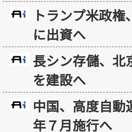
トランプ米政権
に出資へ
長シン存儲、北京
を建設へ
中国、高度自動
年７月施行へ