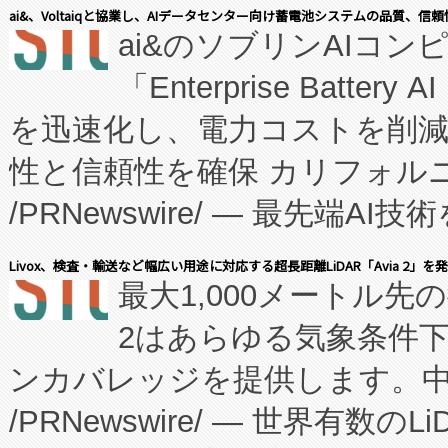
表しました。 同社の実績あるEnzeneX®
ai&、Voltaiqと協業し、AIデータセンター向け蓄電池システムの品質、信
ai&のソブリンAIコンピ
manufacturing™ (FC
「Enterprise Batte
たNeXは、バイオ医薬品製造
を迅速化し、電力コストを削
従来のフェッドバッチ施設の
性と信頼性を確保 カリフォルニア
に、患者やサプライチェーン
/PRNewswire/ — 最先端
キー方式で拡張性が高く、持
会社エーアイ・アンド：本社横
す。FCCM‑を活用した現地
Livox、検査・輸送など幅広い用途に対応する超長距離LiDAR「Avia 2」を
最大1,000メートル先
President原信平）と、エ
患者にとっての費用負担を大幅
2はあらゆる気象条件
ードするVoltaiqは、日本に
のアクセスを大幅に拡大することができ
ンカバレッジを提供します。中国
ーエネルギー貯蔵システム（B
Fully-Connected Continuous M
/PRNewswire/ — 世界有数の
た。 Voltaiq独自のAI搭
プログラムには、施設設計・内装