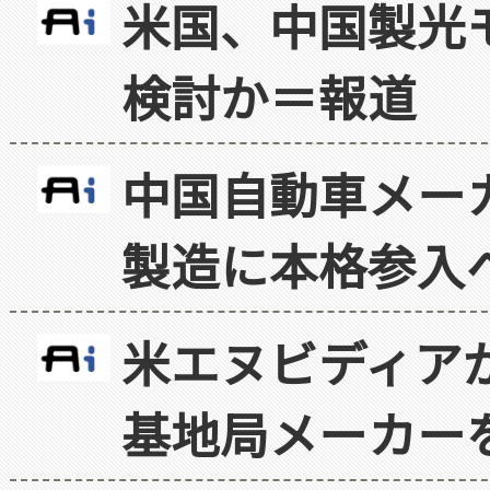
米国、中国製光
検討か＝報道
中国自動車メー
製造に本格参入
米エヌビディア
基地局メーカー