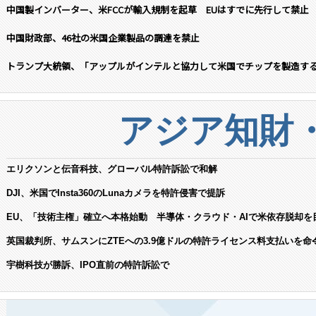
中国製インバーター、米FCCが輸入規制を起草 EUはすでに先行して禁止
中国財政部、46社の米国企業製品の調達を禁止
トランプ大統領、「アップルがインテルと協力して米国でチップを製造す
アジア知財
エリクソンと伝音科技、グローバル特許訴訟で和解
DJI、米国でInsta360のLunaカメラを特許侵害で提訴
EU、「技術主権」確立へ本格始動 半導体・クラウド・AIで米依存脱却を
英国裁判所、サムスンにZTEへの3.9億ドルの特許ライセンス料支払いを命
宇樹科技が勝訴、IPO直前の特許訴訟で