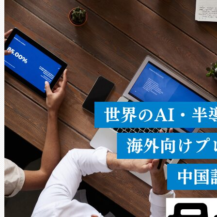
Avia 2は、2種類のFOVオ
× 80°のノーマルモード、長距離
ードを切り替えて使用するこ
ることなく、単一のデバイス
うにします。遠距離まで届く
密度なスキャ
[…]