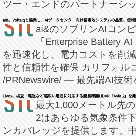
ツー・エンドのパートナーシッ
表しました。 同社の実績あるEnzeneX®
ai&、Voltaiqと協業し、AIデータセンター向け蓄電池システムの品質、信
ai&のソブリンAIコンピ
manufacturing™ (FC
「Enterprise Batte
たNeXは、バイオ医薬品製造
を迅速化し、電力コストを削
従来のフェッドバッチ施設の
性と信頼性を確保 カリフォルニア
に、患者やサプライチェーン
/PRNewswire/ — 最先端
キー方式で拡張性が高く、持
会社エーアイ・アンド：本社横
す。FCCM‑を活用した現地
Livox、検査・輸送など幅広い用途に対応する超長距離LiDAR「Avia 2」を
最大1,000メートル先
President原信平）と、エ
患者にとっての費用負担を大幅
2はあらゆる気象条件
ードするVoltaiqは、日本に
のアクセスを大幅に拡大することができ
ンカバレッジを提供します。中国
ーエネルギー貯蔵システム（B
Fully-Connected Continuous M