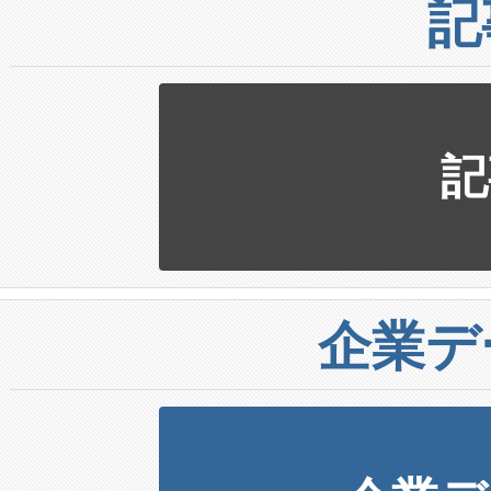
記
記
企業デ