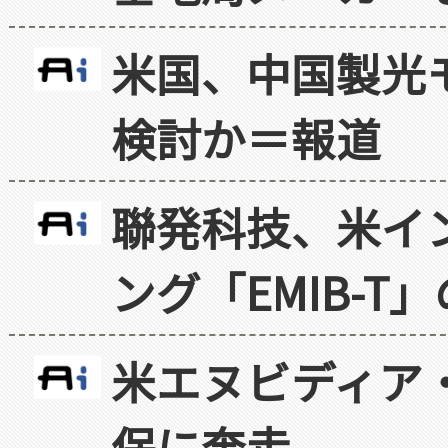
米国、中国製光
検討か＝報道
聯発科技、米イ
ング「EMIB-T
米エヌビディア・
保に奔走