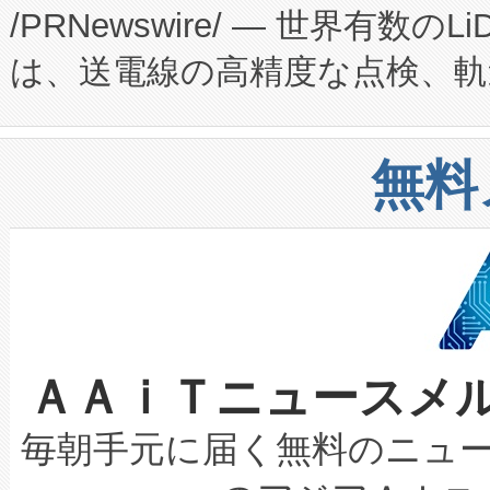
/PRNewswire/ — 世界有数の
た。 Voltaiq独自のAI搭
プログラムには、施設設計・内装
は、送電線の高精度な点検、軌
定、統合、導入、運用に至る
に関する技術移転および知的財産
や穀物倉庫におけるバルク材の
安全性を追跡し、確保する事を
構造化トレーニングカリキュ
リューション「Avia 2」を発
増加しているデータセンター
上げおよび商用化段階におけ
無料
したAvia 2は、1,000メ
る電力網に大きな負担をかけ
設備整備および立ち上げ調整
狭視野のFOVを切り替えるこ
事業者の負担軽減という課題
加組織は、Enzeneのバイオ
ケーブル、枝などの細かな対
系統連系を迅速にし、ピーク需
選定された製品について、自
なレーザースポットにより、高
限を超えて利用可能な電力容量
取得できる可能性もあります。
ＡＡｉＴニュースメ
な環境下でも豊かなディテー
持できるよう貢献します。こ
設には、3億～4億ドルかかるこ
キロメートル範囲を検出 Livox Unveil
ービスレベル契約（SLA）違
最高経営責任者（CEO）であるHi
毎朝手元に届く無料のニュ
LiDAR for Inspections, Transpor
テリー性能の劣化によるダウ
す。「当社のfully-connected c