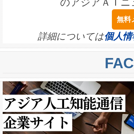
のアジアＡＩニ
は1535 nmレーザーを搭載
念は、現在データセンターが
ームを利用すれば、6,000万～
無料
イズの小径化を実現すること
ます。 Voltaiq provides a comple
きます。この効率性は、フェ
す。ノーマルモードでは、Avia
quality and reliability for AI da
詳細については
個人情
BESS stack to ensure battery qual
ートル先まで検出でき、これは
centers. Voltaiqは、a
トに対して約600メートルに
FA
からシステム統合、試運転、
では、反射率10％のターゲッ
クルの各段階のデータを監視
で向上し、最大検知距離は1,0
[…]
ットだけで最大1キロメートル
ルの変電所周囲を監視でき、
作業と点群処理を簡素化できま