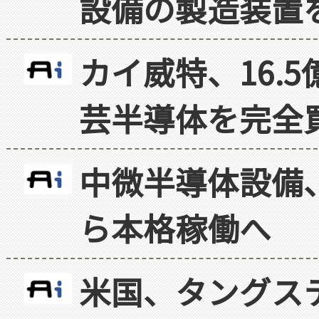
設備の製造装置
カイ威特、16.
芸半導体を完全
中微半導体設備
ら本格稼働へ
米国、タングス