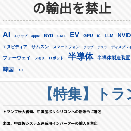
の輸出を禁止
AI
EV
NVID
GPU
BYD
LLM
AIチップ
apple
CATL
IC
サムスン
エヌビディア
スマートフォン
ディスプレ
チップ
テスラ
半導体
ファーウェイ
半導体製造装置
ロボット
メモリ
韓国
ＡＩ
【特集】トラン
トランプ米大統領、中国産ポリシリコンへの新政令に署名
米国、中国製システム連系用インバーターの輸入を禁止