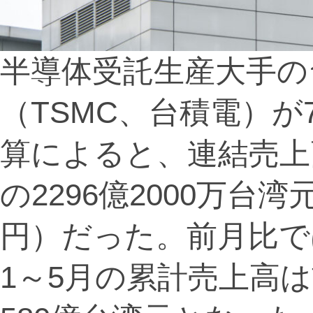
半導体受託生産大手の
（TSMC、台積電）が
算によると、連結売上高
の2296億2000万台湾元
円）だった。前月比では
1～5月の累計売上高は