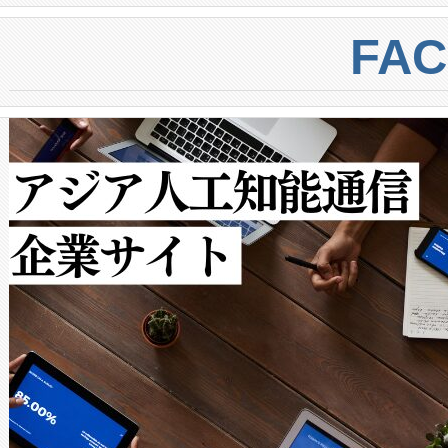
BESS stack to ensure battery qual
ートル先まで検出でき、これは
centers. Voltaiqは、a
トに対して約600メートルに
FA
からシステム統合、試運転、
では、反射率10％のターゲッ
クルの各段階のデータを監視
で向上し、最大検知距離は1,0
[…]
ットだけで最大1キロメートル
ルの変電所周囲を監視でき、
作業と点群処理を簡素化できま
Avia 2は、2種類のFOVオ
× 80°のノーマルモード、長距離
ードを切り替えて使用するこ
ることなく、単一のデバイス