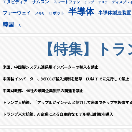
サムスン
エヌビディア
スマートフォン
ディスプレ
チップ
テスラ
半導体
ファーウェイ
半導体製造装置
ロボット
メモリ
韓国
ＡＩ
【特集】トラン
米国、中国製システム連系用インバーターの輸入を禁止
中国製インバーター、米FCCが輸入規制を起草 EUはすでに先行して禁止
中国財政部、46社の米国企業製品の調達を禁止
トランプ大統領、「アップルがインテルと協力して米国でチップを製造す
トランプ米大統領、AI企業による自主的なモデル提出制度を導入