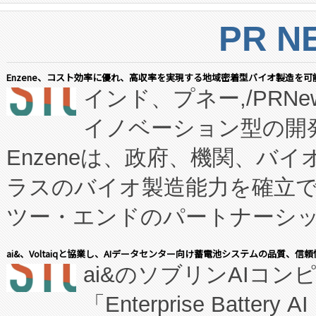
PR N
Enzene、コスト効率に優れ、高収率を実現する地域密着型バイオ製造を可
インド、プネー,/PRNe
イノベーション型の開発
Enzeneは、政府、機関、バ
ラスのバイオ製造能力を確立
ツー・エンドのパートナーシッ
表しました。 同社の実績あるEnzeneX®
ai&、Voltaiqと協業し、AIデータセンター向け蓄電池システムの品質、信
ai&のソブリンAIコンピ
manufacturing™ (FC
「Enterprise Batte
たNeXは、バイオ医薬品製造