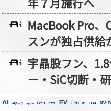
年７月施行へ
MacBook Pr
スンが独占供給
宇晶股フン、1.
ー・SiC切断・
AI
EV
NVID
GPU
BYD
LLM
AIチップ
apple
CATL
IC