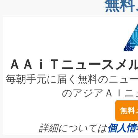
無料
したAvia 2は、1,000メ
る電力網に大きな負担をかけ
設備整備および立ち上げ調整
狭視野のFOVを切り替えるこ
事業者の負担軽減という課題
加組織は、Enzeneのバイオ
ケーブル、枝などの細かな対
系統連系を迅速にし、ピーク需
選定された製品について、自
なレーザースポットにより、高
限を超えて利用可能な電力容量
取得できる可能性もあります。
ＡＡｉＴニュースメ
な環境下でも豊かなディテー
持できるよう貢献します。こ
設には、3億～4億ドルかかるこ
キロメートル範囲を検出 Livox Unveil
ービスレベル契約（SLA）違
最高経営責任者（CEO）であるHi
毎朝手元に届く無料のニュ
LiDAR for Inspections, Transpor
テリー性能の劣化によるダウ
す。「当社のfully-connected c
のアジアＡＩニ
は1535 nmレーザーを搭載
念は、現在データセンターが
ームを利用すれば、6,000万～
無料
イズの小径化を実現すること
ます。 Voltaiq provides a comple
きます。この効率性は、フェ
す。ノーマルモードでは、Avia
quality and reliability for AI da
詳細については
個人情