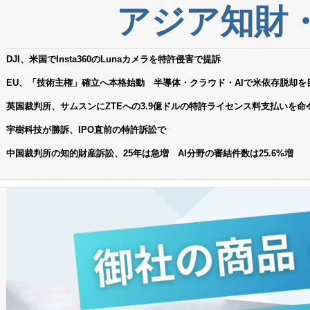
アジア知財
DJI、米国でInsta360のLunaカメラを特許侵害で提訴
EU、「技術主権」確立へ本格始動 半導体・クラウド・AIで米依存脱却を
英国裁判所、サムスンにZTEへの3.9億ドルの特許ライセンス料支払いを命
宇樹科技が勝訴、IPO直前の特許訴訟で
中国裁判所の知的財産訴訟、25年は急増 AI分野の審結件数は25.6%増