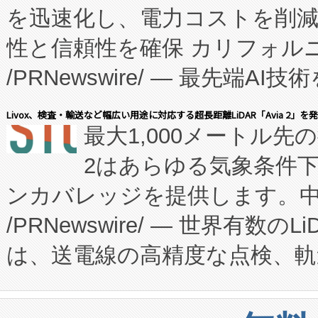
を迅速化し、電力コストを削
従来のフェッドバッチ施設の
性と信頼性を確保 カリフォルニア
に、患者やサプライチェーン
/PRNewswire/ — 最先端
キー方式で拡張性が高く、持
会社エーアイ・アンド：本社横
す。FCCM‑を活用した現地
Livox、検査・輸送など幅広い用途に対応する超長距離LiDAR「Avia 2」を
最大1,000メートル先
President原信平）と、エ
患者にとっての費用負担を大幅
2はあらゆる気象条件
ードするVoltaiqは、日本に
のアクセスを大幅に拡大することができ
ンカバレッジを提供します。中国
ーエネルギー貯蔵システム（B
Fully-Connected Continuous M
/PRNewswire/ — 世界有数の
た。 Voltaiq独自のAI搭
プログラムには、施設設計・内装
は、送電線の高精度な点検、軌
定、統合、導入、運用に至る
に関する技術移転および知的財産
や穀物倉庫におけるバルク材の
安全性を追跡し、確保する事を
構造化トレーニングカリキュ
リューション「Avia 2」を発
増加しているデータセンター
上げおよび商用化段階におけ