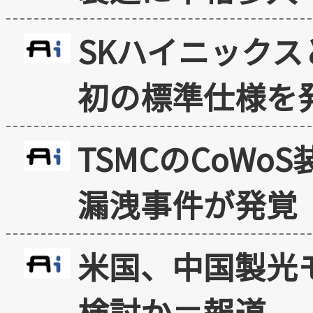
SKハイニックス
初の標準仕様を
TSMCのCoW
漏洩事件が発覚
米国、中国製光
検討か＝報道