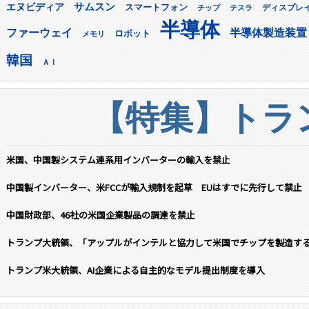
サムスン
エヌビディア
スマートフォン
ディスプレ
チップ
テスラ
半導体
ファーウェイ
半導体製造装置
ロボット
メモリ
韓国
ＡＩ
【特集】トラン
米国、中国製システム連系用インバーターの輸入を禁止
中国製インバーター、米FCCが輸入規制を起草 EUはすでに先行して禁止
中国財政部、46社の米国企業製品の調達を禁止
トランプ大統領、「アップルがインテルと協力して米国でチップを製造す
トランプ米大統領、AI企業による自主的なモデル提出制度を導入