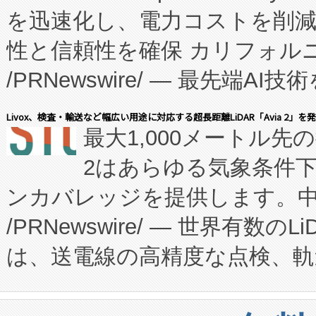
を迅速化し、電力コストを削
従来のフェッドバッチ施設の
性と信頼性を確保 カリフォルニア
に、患者やサプライチェーン
/PRNewswire/ — 最先端
キー方式で拡張性が高く、持
会社エーアイ・アンド：本社横
す。FCCM‑を活用した現地
Livox、検査・輸送など幅広い用途に対応する超長距離LiDAR「Avia 2」を
最大1,000メートル先
President原信平）と、エ
患者にとっての費用負担を大幅
2はあらゆる気象条件
ードするVoltaiqは、日本に
のアクセスを大幅に拡大することができ
ンカバレッジを提供します。中国
ーエネルギー貯蔵システム（B
Fully-Connected Continuous M
/PRNewswire/ — 世界有数の
た。 Voltaiq独自のAI搭
プログラムには、施設設計・内装
は、送電線の高精度な点検、軌
定、統合、導入、運用に至る
に関する技術移転および知的財産
や穀物倉庫におけるバルク材の
安全性を追跡し、確保する事を
構造化トレーニングカリキュ
リューション「Avia 2」を発