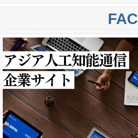
BESS stack to ensure battery qual
ートル先まで検出でき、これは
centers. Voltaiqは、a
トに対して約600メートルに
FA
からシステム統合、試運転、
では、反射率10％のターゲッ
クルの各段階のデータを監視
で向上し、最大検知距離は1,0
[…]
ットだけで最大1キロメートル
ルの変電所周囲を監視でき、
作業と点群処理を簡素化できま
Avia 2は、2種類のFOVオ
× 80°のノーマルモード、長距離
ードを切り替えて使用するこ
ることなく、単一のデバイス