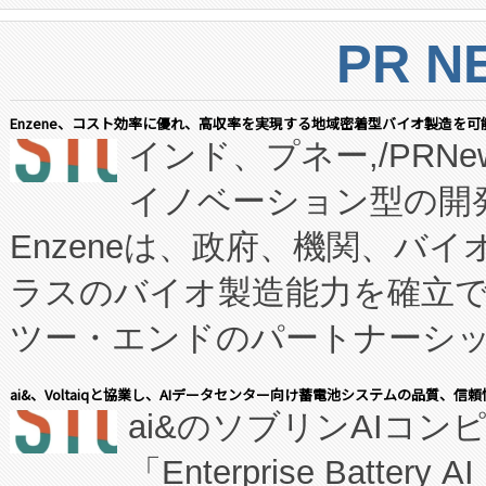
PR N
Enzene、コスト効率に優れ、高収率を実現する地域密着型バイオ製造を可
インド、プネー,/PRNe
イノベーション型の開発
Enzeneは、政府、機関、バ
ラスのバイオ製造能力を確立
ツー・エンドのパートナーシッ
表しました。 同社の実績あるEnzeneX®
ai&、Voltaiqと協業し、AIデータセンター向け蓄電池システムの品質、信
ai&のソブリンAIコンピ
manufacturing™ (FC
「Enterprise Batte
たNeXは、バイオ医薬品製造