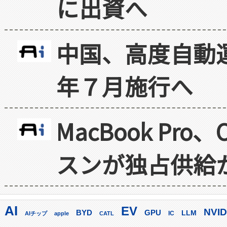
に出資へ
中国、高度自動
年７月施行へ
MacBook Pr
スンが独占供給
AI
EV
NVID
GPU
BYD
LLM
AIチップ
apple
CATL
IC