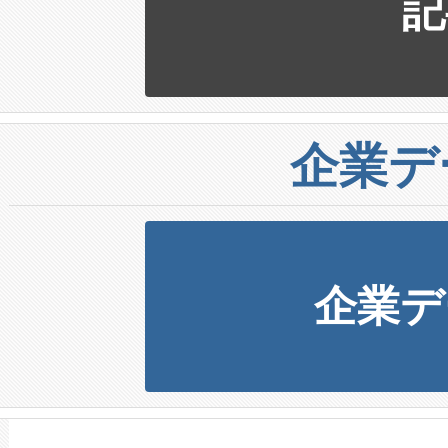
記
企業デ
企業デ