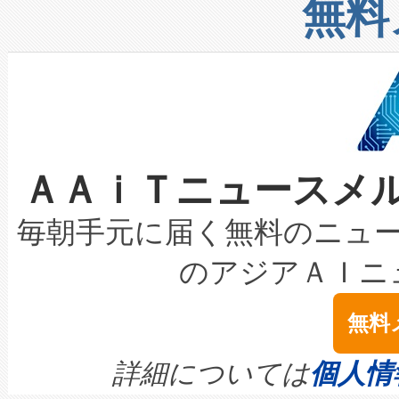
増加しているデータセンター
上げおよび商用化段階におけ
無料
したAvia 2は、1,000メ
る電力網に大きな負担をかけ
設備整備および立ち上げ調整
狭視野のFOVを切り替えるこ
事業者の負担軽減という課題
加組織は、Enzeneのバイオ
ケーブル、枝などの細かな対
系統連系を迅速にし、ピーク需
選定された製品について、自
なレーザースポットにより、高
限を超えて利用可能な電力容量
取得できる可能性もあります。
ＡＡｉＴニュースメ
な環境下でも豊かなディテー
持できるよう貢献します。こ
設には、3億～4億ドルかかるこ
キロメートル範囲を検出 Livox Unveil
ービスレベル契約（SLA）違
最高経営責任者（CEO）であるHi
毎朝手元に届く無料のニュ
LiDAR for Inspections, Transpor
テリー性能の劣化によるダウ
す。「当社のfully-connected c
のアジアＡＩニ
は1535 nmレーザーを搭載
念は、現在データセンターが
ームを利用すれば、6,000万～
無料
イズの小径化を実現すること
ます。 Voltaiq provides a comple
きます。この効率性は、フェ
す。ノーマルモードでは、Avia
quality and reliability for AI da
詳細については
個人情