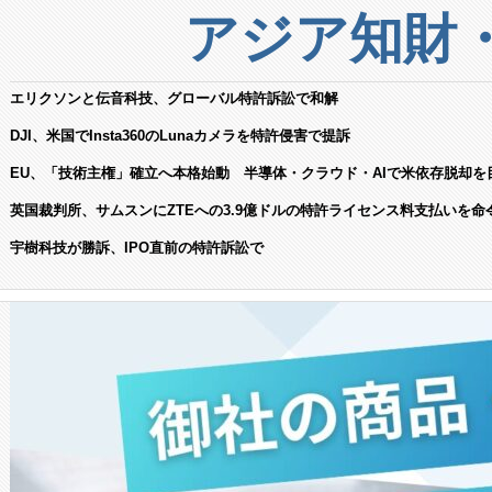
アジア知財
エリクソンと伝音科技、グローバル特許訴訟で和解
DJI、米国でInsta360のLunaカメラを特許侵害で提訴
EU、「技術主権」確立へ本格始動 半導体・クラウド・AIで米依存脱却を
英国裁判所、サムスンにZTEへの3.9億ドルの特許ライセンス料支払いを命
宇樹科技が勝訴、IPO直前の特許訴訟で