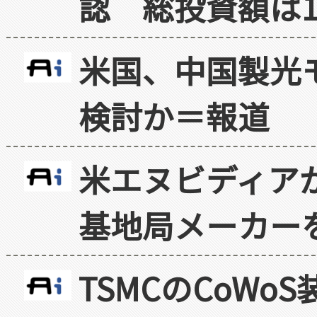
認 総投資額は1
米国、中国製光
検討か＝報道
米エヌビディア
基地局メーカー
TSMCのCoW