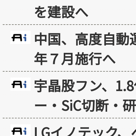
を建設へ
中国、高度自動
年７月施行へ
宇晶股フン、1.
ー・SiC切断・
LGイノテック、