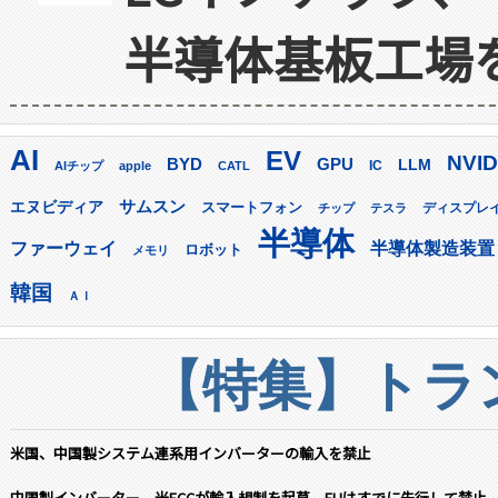
半導体基板工場
AI
EV
NVID
GPU
BYD
LLM
AIチップ
apple
CATL
IC
サムスン
エヌビディア
スマートフォン
ディスプレ
チップ
テスラ
半導体
ファーウェイ
半導体製造装置
ロボット
メモリ
韓国
ＡＩ
【特集】トラン
米国、中国製システム連系用インバーターの輸入を禁止
中国製インバーター、米FCCが輸入規制を起草 EUはすでに先行して禁止