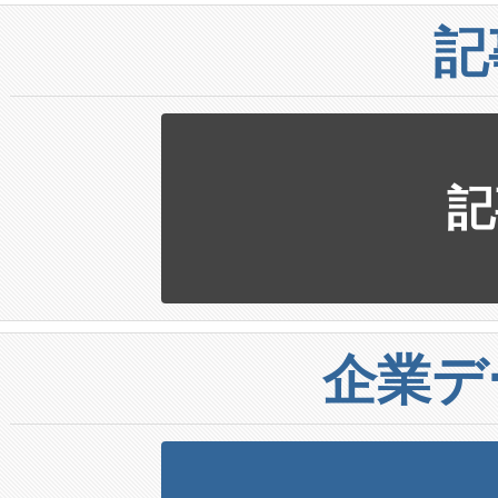
記
記
企業デ