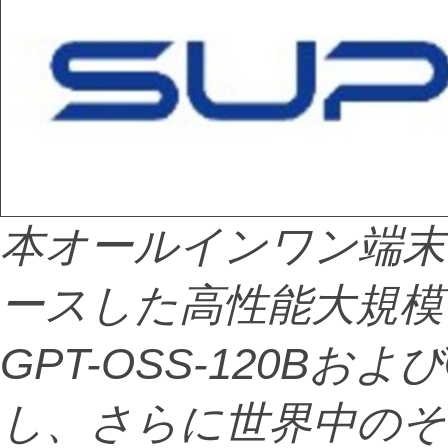
本オールインワン端末に
ースした高性能大規模
GPT-OSS-120B
およびG
し、さらに世界中のそ