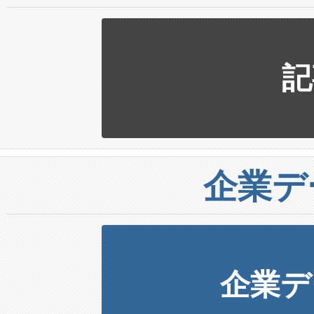
記
企業デ
企業デ