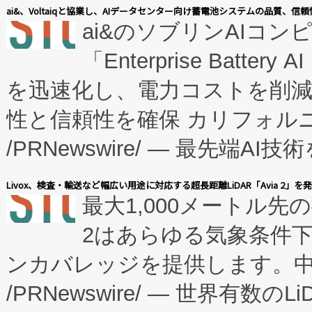
表しました。 同社の実績あるEnzeneX®
ai&、Voltaiqと協業し、AIデータセンター向け蓄電池システムの品質、信
ai&のソブリンAIコンピ
manufacturing™ (FC
「Enterprise Batte
たNeXは、バイオ医薬品製造
を迅速化し、電力コストを削
従来のフェッドバッチ施設の
性と信頼性を確保 カリフォルニア
に、患者やサプライチェーン
/PRNewswire/ — 最先端
キー方式で拡張性が高く、持
会社エーアイ・アンド：本社横
す。FCCM‑を活用した現地
Livox、検査・輸送など幅広い用途に対応する超長距離LiDAR「Avia 2」を
最大1,000メートル先
President原信平）と、エ
患者にとっての費用負担を大幅
2はあらゆる気象条件
ードするVoltaiqは、日本に
のアクセスを大幅に拡大することができ
ンカバレッジを提供します。中国
ーエネルギー貯蔵システム（B
Fully-Connected Continuous M
/PRNewswire/ — 世界有数の
た。 Voltaiq独自のAI搭
プログラムには、施設設計・内装