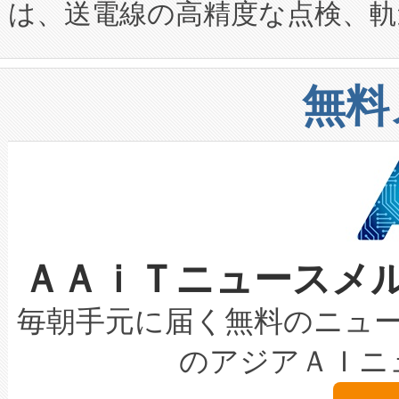
は、送電線の高精度な点検、軌
定、統合、導入、運用に至る
に関する技術移転および知的財産
や穀物倉庫におけるバルク材の
安全性を追跡し、確保する事を
構造化トレーニングカリキュ
リューション「Avia 2」を発
増加しているデータセンター
上げおよび商用化段階におけ
無料
したAvia 2は、1,000メ
る電力網に大きな負担をかけ
設備整備および立ち上げ調整
狭視野のFOVを切り替えるこ
事業者の負担軽減という課題
加組織は、Enzeneのバイオ
ケーブル、枝などの細かな対
系統連系を迅速にし、ピーク需
選定された製品について、自
なレーザースポットにより、高
限を超えて利用可能な電力容量
取得できる可能性もあります。
ＡＡｉＴニュースメ
な環境下でも豊かなディテー
持できるよう貢献します。こ
設には、3億～4億ドルかかるこ
キロメートル範囲を検出 Livox Unveil
ービスレベル契約（SLA）違
最高経営責任者（CEO）であるHi
毎朝手元に届く無料のニュ
LiDAR for Inspections, Transpor
テリー性能の劣化によるダウ
す。「当社のfully-connected c
のアジアＡＩニ
は1535 nmレーザーを搭載
念は、現在データセンターが
ームを利用すれば、6,000万～