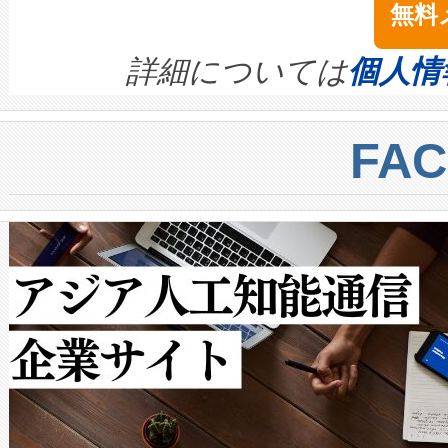
無料
イズの小径化を実現すること
ます。 Voltaiq provides a comple
きます。この効率性は、フェ
す。ノーマルモードでは、Avia
quality and reliability for AI da
詳細については
個人情
BESS stack to ensure battery qual
ートル先まで検出でき、これは
centers. Voltaiqは、a
トに対して約600メートルに
FA
からシステム統合、試運転、
では、反射率10％のターゲッ
クルの各段階のデータを監視
で向上し、最大検知距離は1,0
[…]
ットだけで最大1キロメートル
ルの変電所周囲を監視でき、
作業と点群処理を簡素化できま
Avia 2は、2種類のFOVオ
× 80°のノーマルモード、長距離