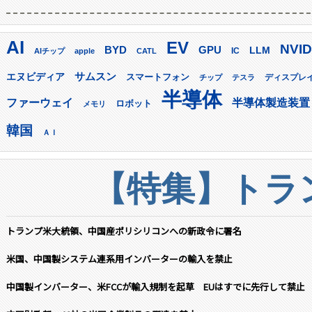
AI
EV
NVID
GPU
BYD
LLM
AIチップ
apple
CATL
IC
サムスン
エヌビディア
スマートフォン
ディスプレ
チップ
テスラ
半導体
ファーウェイ
半導体製造装置
ロボット
メモリ
韓国
ＡＩ
【特集】トラン
トランプ米大統領、中国産ポリシリコンへの新政令に署名
米国、中国製システム連系用インバーターの輸入を禁止
中国製インバーター、米FCCが輸入規制を起草 EUはすでに先行して禁止