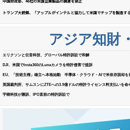
中国財政部、46社の米国企業製品の調達を禁止
トランプ大統領、「アップルがインテルと協力して米国でチップを製造す
アジア知財
エリクソンと伝音科技、グローバル特許訴訟で和解
DJI、米国でInsta360のLunaカメラを特許侵害で提訴
EU、「技術主権」確立へ本格始動 半導体・クラウド・AIで米依存脱却を
英国裁判所、サムスンにZTEへの3.9億ドルの特許ライセンス料支払いを命
宇樹科技が勝訴、IPO直前の特許訴訟で