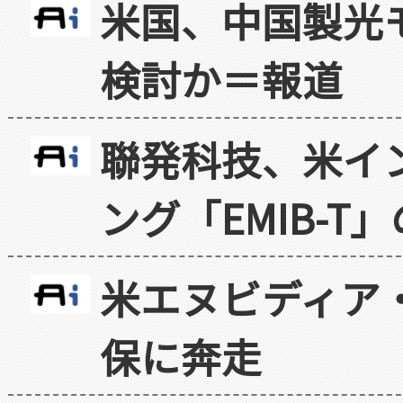
米国、中国製光
検討か＝報道
聯発科技、米イ
ング「EMIB-T
米エヌビディア・
保に奔走