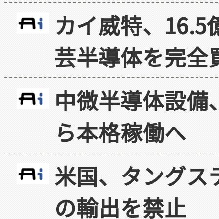
カイ威特、16.
芸半導体を完全
中微半導体設備
ら本格稼働へ
米国、タングス
の輸出を禁止