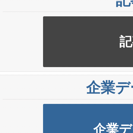
記
企業デ
企業デ