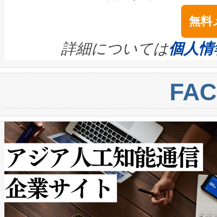
は1535 nmレーザーを搭載
念は、現在データセンターが
ームを利用すれば、6,000万～
無料
イズの小径化を実現すること
ます。 Voltaiq provides a comple
きます。この効率性は、フェ
す。ノーマルモードでは、Avia
quality and reliability for AI da
詳細については
個人情
BESS stack to ensure battery qual
ートル先まで検出でき、これは
centers. Voltaiqは、a
トに対して約600メートルに
FA
からシステム統合、試運転、
では、反射率10％のターゲッ
クルの各段階のデータを監視
で向上し、最大検知距離は1,0
[…]
ットだけで最大1キロメートル
ルの変電所周囲を監視でき、
作業と点群処理を簡素化できま
Avia 2は、2種類のFOVオ