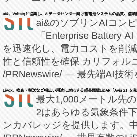
表しました。 同社の実績あるEnzeneX®
ai&、Voltaiqと協業し、AIデータセンター向け蓄電池システムの品質、信
ai&のソブリンAIコンピ
manufacturing™ (FC
「Enterprise Batte
たNeXは、バイオ医薬品製造
を迅速化し、電力コストを削
従来のフェッドバッチ施設の
性と信頼性を確保 カリフォルニア
に、患者やサプライチェーン
/PRNewswire/ — 最先端
キー方式で拡張性が高く、持
会社エーアイ・アンド：本社横
す。FCCM‑を活用した現地
Livox、検査・輸送など幅広い用途に対応する超長距離LiDAR「Avia 2」を
最大1,000メートル先
President原信平）と、エ
患者にとっての費用負担を大幅
2はあらゆる気象条件
ードするVoltaiqは、日本に
のアクセスを大幅に拡大することができ
ンカバレッジを提供します。中国
ーエネルギー貯蔵システム（B
Fully-Connected Continuous M