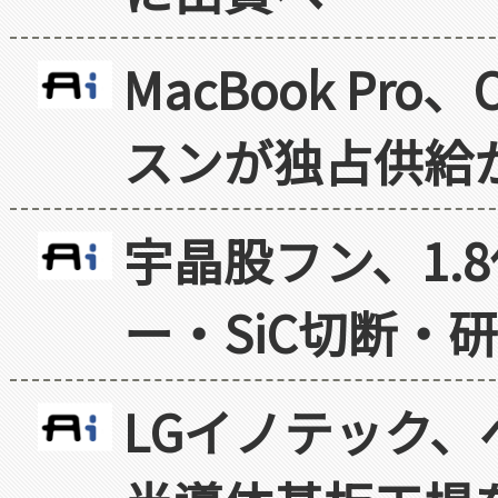
MacBook Pr
スンが独占供給
宇晶股フン、1.
ー・SiC切断・
LGイノテック、