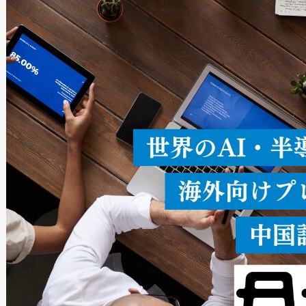
× 80°のノーマルモード、長距離
ードを切り替えて使用するこ
ることなく、単一のデバイス
うにします。遠距離まで届く
密度なスキャ
[…]