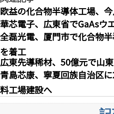
欧益の化合物半導体工場、今
華芯電子、広東省でGaAsウ
全磊光電、厦門市で化合物半
を着工
広東先導稀材、50億元で山東省
青島芯康、寧夏回族自治区に
料工場建設へ
記