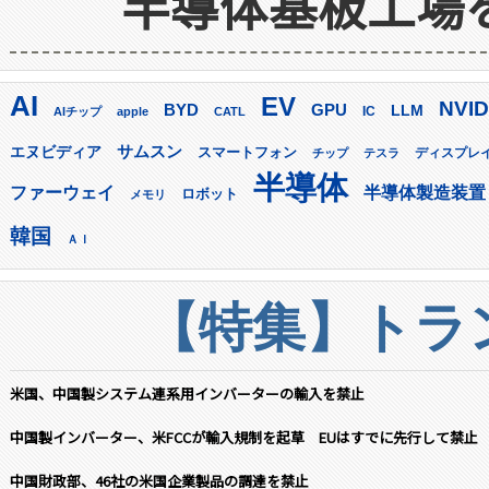
半導体基板工場
AI
EV
NVID
GPU
BYD
LLM
AIチップ
apple
CATL
IC
サムスン
エヌビディア
スマートフォン
ディスプレ
チップ
テスラ
半導体
ファーウェイ
半導体製造装置
ロボット
メモリ
韓国
ＡＩ
【特集】トラン
米国、中国製システム連系用インバーターの輸入を禁止
中国製インバーター、米FCCが輸入規制を起草 EUはすでに先行して禁止
中国財政部、46社の米国企業製品の調達を禁止