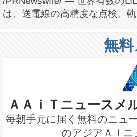
/PRNewswire/ — 世界有数の
た。 Voltaiq独自のAI搭
プログラムには、施設設計・内装
は、送電線の高精度な点検、軌
定、統合、導入、運用に至る
に関する技術移転および知的財産
や穀物倉庫におけるバルク材の
安全性を追跡し、確保する事を
構造化トレーニングカリキュ
リューション「Avia 2」を発
増加しているデータセンター
上げおよび商用化段階におけ
無料
したAvia 2は、1,000メ
る電力網に大きな負担をかけ
設備整備および立ち上げ調整
狭視野のFOVを切り替えるこ
事業者の負担軽減という課題
加組織は、Enzeneのバイオ
ケーブル、枝などの細かな対
系統連系を迅速にし、ピーク需
選定された製品について、自
なレーザースポットにより、高
限を超えて利用可能な電力容量
取得できる可能性もあります。
ＡＡｉＴニュースメ
な環境下でも豊かなディテー
持できるよう貢献します。こ
設には、3億～4億ドルかかるこ
キロメートル範囲を検出 Livox Unveil
ービスレベル契約（SLA）違
最高経営責任者（CEO）であるHi
毎朝手元に届く無料のニュ
LiDAR for Inspections, Transpor
テリー性能の劣化によるダウ
す。「当社のfully-connected c
のアジアＡＩニ