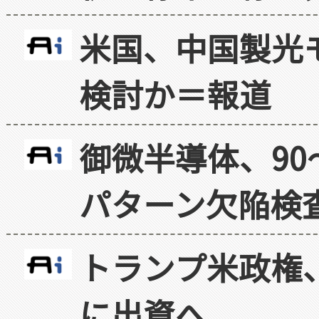
米国、中国製光
検討か＝報道
御微半導体、90
パターン欠陥検
トランプ米政権
に出資へ