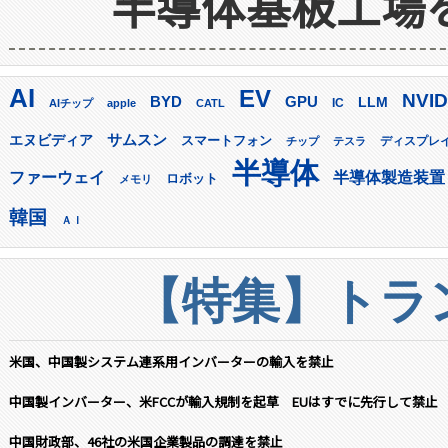
半導体基板工場
AI
EV
NVID
GPU
BYD
LLM
AIチップ
apple
CATL
IC
サムスン
エヌビディア
スマートフォン
ディスプレ
チップ
テスラ
半導体
ファーウェイ
半導体製造装置
ロボット
メモリ
韓国
ＡＩ
【特集】トラン
米国、中国製システム連系用インバーターの輸入を禁止
中国製インバーター、米FCCが輸入規制を起草 EUはすでに先行して禁止
中国財政部、46社の米国企業製品の調達を禁止