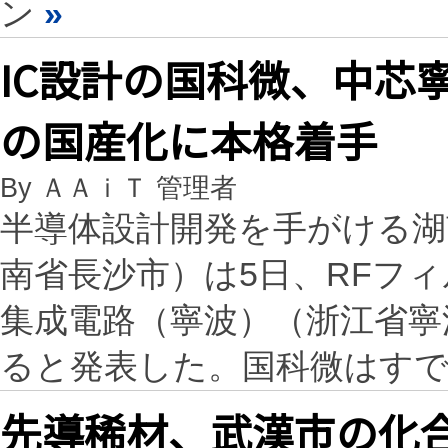
ン
»
IC設計の国科微、中芯
の国産化に本格着手
By ＡＡｉＴ 管理者
半導体設計開発を手がける湖
南省長沙市）は5日、RFフ
集成電路（寧波）（浙江省寧波
ると発表した。国科微はす
先導稀材、武漢市の化