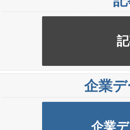
記
記
企業デ
企業デ