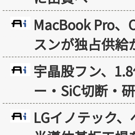
MacBook Pr
スンが独占供給
宇晶股フン、1.
ー・SiC切断・
LGイノテック、