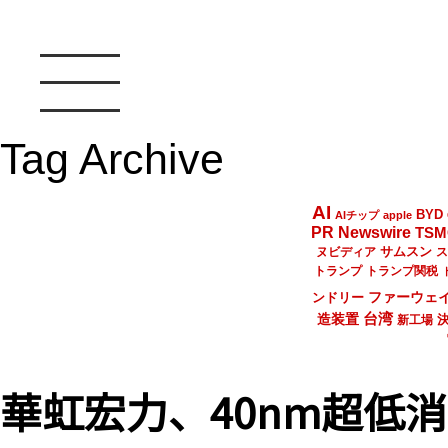
Tag Archive
AI
BYD
AIチップ
apple
PR Newswire
TSM
サムスン
ヌビディア
ス
トランプ
トランプ関税
ファーウェ
ンドリー
台湾
造装置
新工場
華虹宏力、40nm超低