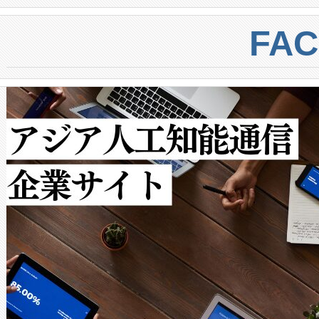
BESS stack to ensure battery qual
ートル先まで検出でき、これは
centers. Voltaiqは、a
トに対して約600メートルに
FA
からシステム統合、試運転、
では、反射率10％のターゲッ
クルの各段階のデータを監視
で向上し、最大検知距離は1,0
[…]
ットだけで最大1キロメートル
ルの変電所周囲を監視でき、
作業と点群処理を簡素化できま
Avia 2は、2種類のFOVオ
× 80°のノーマルモード、長距離
ードを切り替えて使用するこ
ることなく、単一のデバイス