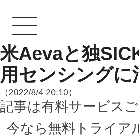
米Aevaと独SI
用センシングに
（2022/8/4 20:10）
記事は有料サービスご
今なら無料トライア