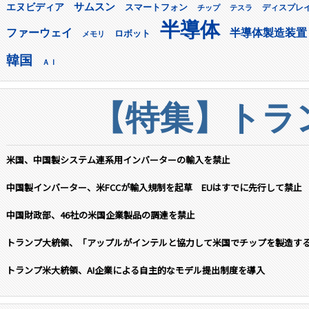
サムスン
エヌビディア
スマートフォン
ディスプレ
チップ
テスラ
半導体
ファーウェイ
半導体製造装置
ロボット
メモリ
韓国
ＡＩ
【特集】トラン
米国、中国製システム連系用インバーターの輸入を禁止
中国製インバーター、米FCCが輸入規制を起草 EUはすでに先行して禁止
中国財政部、46社の米国企業製品の調達を禁止
トランプ大統領、「アップルがインテルと協力して米国でチップを製造す
トランプ米大統領、AI企業による自主的なモデル提出制度を導入