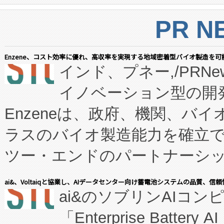
PR N
Enzene、コスト効率に優れ、高収率を実現する地域密着型バイオ製造を可
インド、プネー,/PRNe
イノベーション型の開発
Enzeneは、政府、機関、バ
ラスのバイオ製造能力を確立
ツー・エンドのパートナーシッ
表しました。 同社の実績あるEnzeneX®
ai&、Voltaiqと協業し、AIデータセンター向け蓄電池システムの品質、信
ai&のソブリンAIコンピ
manufacturing™ (FC
「Enterprise Batte
たNeXは、バイオ医薬品製造