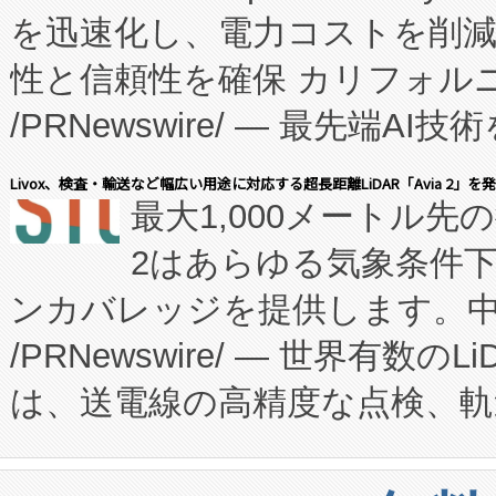
を迅速化し、電力コストを削
従来のフェッドバッチ施設の
性と信頼性を確保 カリフォルニア
に、患者やサプライチェーン
/PRNewswire/ — 最先端
キー方式で拡張性が高く、持
会社エーアイ・アンド：本社横
す。FCCM‑を活用した現地
Livox、検査・輸送など幅広い用途に対応する超長距離LiDAR「Avia 2」を
最大1,000メートル先
President原信平）と、エ
患者にとっての費用負担を大幅
2はあらゆる気象条件
ードするVoltaiqは、日本に
のアクセスを大幅に拡大することができ
ンカバレッジを提供します。中国
ーエネルギー貯蔵システム（B
Fully-Connected Continuous M
/PRNewswire/ — 世界有数の
た。 Voltaiq独自のAI搭
プログラムには、施設設計・内装
は、送電線の高精度な点検、軌
定、統合、導入、運用に至る
に関する技術移転および知的財産
や穀物倉庫におけるバルク材の
安全性を追跡し、確保する事を
構造化トレーニングカリキュ
リューション「Avia 2」を発