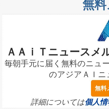
増加しているデータセンター
上げおよび商用化段階におけ
無料
したAvia 2は、1,000メ
る電力網に大きな負担をかけ
設備整備および立ち上げ調整
狭視野のFOVを切り替えるこ
事業者の負担軽減という課題
加組織は、Enzeneのバイオ
ケーブル、枝などの細かな対
系統連系を迅速にし、ピーク需
選定された製品について、自
なレーザースポットにより、高
限を超えて利用可能な電力容量
取得できる可能性もあります。
ＡＡｉＴニュースメ
な環境下でも豊かなディテー
持できるよう貢献します。こ
設には、3億～4億ドルかかるこ
キロメートル範囲を検出 Livox Unveil
ービスレベル契約（SLA）違
最高経営責任者（CEO）であるHi
毎朝手元に届く無料のニュ
LiDAR for Inspections, Transpor
テリー性能の劣化によるダウ
す。「当社のfully-connected c
のアジアＡＩニ
は1535 nmレーザーを搭載
念は、現在データセンターが
ームを利用すれば、6,000万～
無料
イズの小径化を実現すること
ます。 Voltaiq provides a comple
きます。この効率性は、フェ
す。ノーマルモードでは、Avia
quality and reliability for AI da
詳細については
個人情