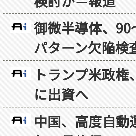
検討か＝報道
御微半導体、90
パターン欠陥検
トランプ米政権
に出資へ
中国、高度自動