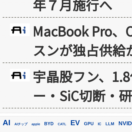
年７月施行へ
MacBook Pr
スンが独占供給
宇晶股フン、1.
ー・SiC切断・
AI
EV
NVID
GPU
BYD
LLM
AIチップ
apple
CATL
IC