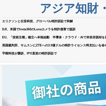
アジア知財
エリクソンと伝音科技、グローバル特許訴訟で和解
DJI、米国でInsta360のLunaカメラを特許侵害で提訴
EU、「技術主権」確立へ本格始動 半導体・クラウド・AIで米依存脱却を
英国裁判所、サムスンにZTEへの3.9億ドルの特許ライセンス料支払いを命
宇樹科技が勝訴、IPO直前の特許訴訟で