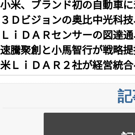
小米、ブランド初の自動車に
３Ｄビジョンの奥比中光科技
ＬｉＤＡＲセンサーの図達通、
速騰聚創と小馬智行が戦略提
米ＬｉＤＡＲ２社が経営統合
記