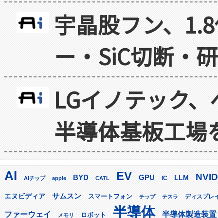
宇晶股フン、1.
ー・SiC切断・
LGイノテック、
半導体基板工場
AI
EV
NVID
GPU
BYD
LLM
AIチップ
apple
CATL
IC
サムスン
エヌビディア
スマートフォン
ディスプレ
チップ
テスラ
半導体
ファーウェイ
半導体製造装置
ロボット
メモリ