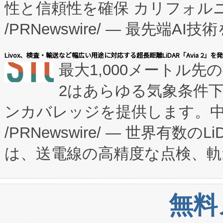
性と信頼性を確保 カリフォルニア
に、患者やサプライチェーン
/PRNewswire/ — 最先端
キー方式で拡張性が高く、持
会社エーアイ・アンド：本社横
す。FCCM‑を活用した現地
Livox、検査・輸送など幅広い用途に対応する超長距離LiDAR「Avia 2」を
最大1,000メートル先
President原信平）と、エ
患者にとっての費用負担を大幅
2はあらゆる気象条件
ードするVoltaiqは、日本に
のアクセスを大幅に拡大することができ
ンカバレッジを提供します。中国
ーエネルギー貯蔵システム（B
Fully-Connected Continuous M
/PRNewswire/ — 世界有数の
た。 Voltaiq独自のAI搭
プログラムには、施設設計・内装
は、送電線の高精度な点検、軌
定、統合、導入、運用に至る
に関する技術移転および知的財産
や穀物倉庫におけるバルク材の
安全性を追跡し、確保する事を
構造化トレーニングカリキュ
リューション「Avia 2」を発
増加しているデータセンター
上げおよび商用化段階におけ
無料
したAvia 2は、1,000メ
る電力網に大きな負担をかけ
設備整備および立ち上げ調整