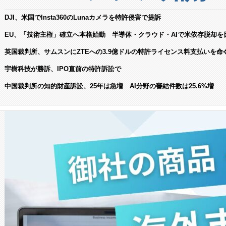
DJI、米国でInsta360のLunaカメラを特許侵害で提訴
EU、「技術主権」確立へ本格始動 半導体・クラウド・AIで米依存脱却を
英国裁判所、サムスンにZTEへの3.9億ドルの特許ライセンス料支払いを命
宇樹科技が勝訴、IPO直前の特許訴訟で
中国裁判所の知的財産訴訟、25年は急増 AI分野の審結件数は25.6%増