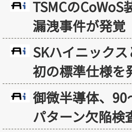
TSMCのCoW
漏洩事件が発覚
SKハイニックス
初の標準仕様を
御微半導体、90
パターン欠陥検