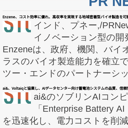
PR N
Enzene、コスト効率に優れ、高収率を実現する地域密着型バイオ製造を可
インド、プネー,/PRNe
イノベーション型の開発
Enzeneは、政府、機関、バ
ラスのバイオ製造能力を確立
ツー・エンドのパートナーシッ
表しました。 同社の実績あるEnzeneX®
ai&、Voltaiqと協業し、AIデータセンター向け蓄電池システムの品質、信
ai&のソブリンAIコンピ
manufacturing™ (FC
「Enterprise Batte
たNeXは、バイオ医薬品製造
を迅速化し、電力コストを削
従来のフェッドバッチ施設の