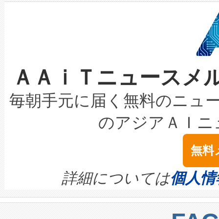
狭視野のFOVを切り替えるこ
事業者の負担軽減という課題
加組織は、Enzeneのバイオ
ケーブル、枝などの細かな対
系統連系を迅速にし、ピーク需
選定された製品について、自
なレーザースポットにより、高
限を超えて利用可能な電力容量
取得できる可能性もあります。
ＡＡｉＴニュースメ
な環境下でも豊かなディテー
持できるよう貢献します。こ
設には、3億～4億ドルかかるこ
キロメートル範囲を検出 Livox Unveil
ービスレベル契約（SLA）違
最高経営責任者（CEO）であるHi
毎朝手元に届く無料のニュ
LiDAR for Inspections, Transpor
テリー性能の劣化によるダウ
す。「当社のfully-connected c
のアジアＡＩニ
は1535 nmレーザーを搭載
念は、現在データセンターが
ームを利用すれば、6,000万～
無料
イズの小径化を実現すること
ます。 Voltaiq provides a comple
きます。この効率性は、フェ
す。ノーマルモードでは、Avia
quality and reliability for AI da
詳細については
個人情
BESS stack to ensure battery qual
ートル先まで検出でき、これは
centers. Voltaiqは、a
トに対して約600メートルに