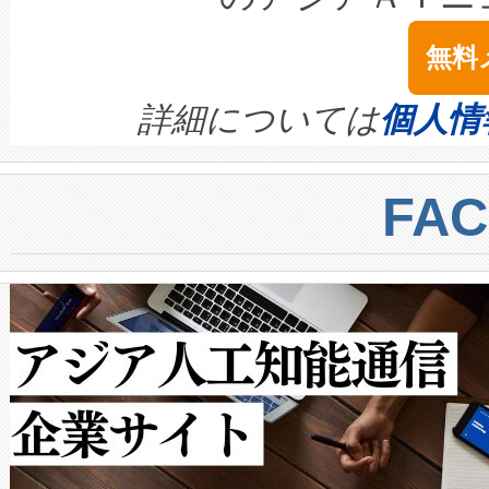
は1535 nmレーザーを搭載
念は、現在データセンターが
ームを利用すれば、6,000万～
無料
イズの小径化を実現すること
ます。 Voltaiq provides a comple
きます。この効率性は、フェ
す。ノーマルモードでは、Avia
quality and reliability for AI da
詳細については
個人情
BESS stack to ensure battery qual
ートル先まで検出でき、これは
centers. Voltaiqは、a
トに対して約600メートルに
FA
からシステム統合、試運転、
では、反射率10％のターゲッ
クルの各段階のデータを監視
で向上し、最大検知距離は1,0
[…]
ットだけで最大1キロメートル
ルの変電所周囲を監視でき、
作業と点群処理を簡素化できま
Avia 2は、2種類のFOVオ