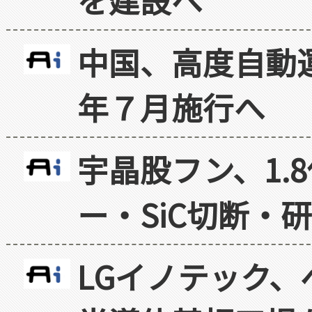
中国、高度自動
年７月施行へ
宇晶股フン、1.
ー・SiC切断・
LGイノテック、