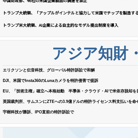
中国財政部、46社の米国企業製品の調達を禁止
トランプ大統領、「アップルがインテルと協力して米国でチップを製造す
トランプ米大統領、AI企業による自主的なモデル提出制度を導入
アジア知財
エリクソンと伝音科技、グローバル特許訴訟で和解
DJI、米国でInsta360のLunaカメラを特許侵害で提訴
EU、「技術主権」確立へ本格始動 半導体・クラウド・AIで米依存脱却を
英国裁判所、サムスンにZTEへの3.9億ドルの特許ライセンス料支払いを命
宇樹科技が勝訴、IPO直前の特許訴訟で