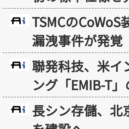
TSMCのCoW
漏洩事件が発覚
聯発科技、米イ
ング「EMIB-T
長シン存儲、北京
を建設へ