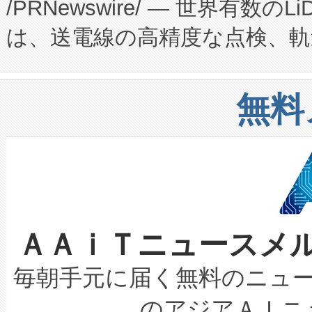
/PRNewswire/ — 世界有数の
た。 Voltaiq独自のAI搭
プログラムには、施設設計・内装
は、送電線の高精度な点検、軌
定、統合、導入、運用に至る
に関する技術移転および知的財産
や穀物倉庫におけるバルク材の
安全性を追跡し、確保する事を
構造化トレーニングカリキュ
リューション「Avia 2」を発
増加しているデータセンター
上げおよび商用化段階におけ
無料
したAvia 2は、1,000メ
る電力網に大きな負担をかけ
設備整備および立ち上げ調整
狭視野のFOVを切り替えるこ
事業者の負担軽減という課題
加組織は、Enzeneのバイオ
ケーブル、枝などの細かな対
系統連系を迅速にし、ピーク需
選定された製品について、自
なレーザースポットにより、高
限を超えて利用可能な電力容量
取得できる可能性もあります。
ＡＡｉＴニュースメ
な環境下でも豊かなディテー
持できるよう貢献します。こ
設には、3億～4億ドルかかるこ
キロメートル範囲を検出 Livox Unveil
ービスレベル契約（SLA）違
最高経営責任者（CEO）であるHi
毎朝手元に届く無料のニュ
LiDAR for Inspections, Transpor
テリー性能の劣化によるダウ
す。「当社のfully-connected c
のアジアＡＩニ