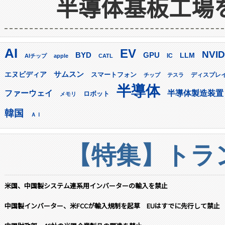
半導体基板工場
AI
EV
NVID
GPU
BYD
LLM
AIチップ
apple
CATL
IC
サムスン
エヌビディア
スマートフォン
ディスプレ
チップ
テスラ
半導体
ファーウェイ
半導体製造装置
ロボット
メモリ
韓国
ＡＩ
【特集】トラン
米国、中国製システム連系用インバーターの輸入を禁止
中国製インバーター、米FCCが輸入規制を起草 EUはすでに先行して禁止