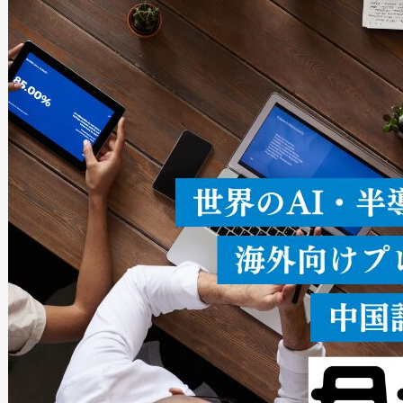
× 80°のノーマルモード、長距離
ードを切り替えて使用するこ
ることなく、単一のデバイス
うにします。遠距離まで届く
密度なスキャ
[…]