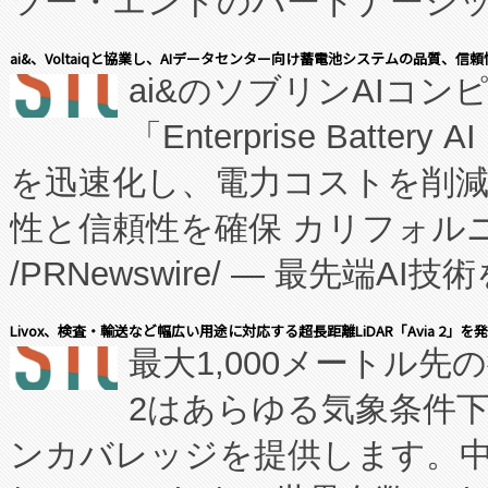
ツー・エンドのパートナーシッ
表しました。 同社の実績あるEnzeneX®
ai&、Voltaiqと協業し、AIデータセンター向け蓄電池システムの品質、信
ai&のソブリンAIコンピ
manufacturing™ (FC
「Enterprise Batte
たNeXは、バイオ医薬品製造
を迅速化し、電力コストを削
従来のフェッドバッチ施設の
性と信頼性を確保 カリフォルニア
に、患者やサプライチェーン
/PRNewswire/ — 最先端
キー方式で拡張性が高く、持
会社エーアイ・アンド：本社横
す。FCCM‑を活用した現地
Livox、検査・輸送など幅広い用途に対応する超長距離LiDAR「Avia 2」を
最大1,000メートル先
President原信平）と、エ
患者にとっての費用負担を大幅
2はあらゆる気象条件
ードするVoltaiqは、日本に
のアクセスを大幅に拡大することができ
ンカバレッジを提供します。中国
ーエネルギー貯蔵システム（B
Fully-Connected Continuous M