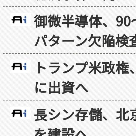
御微半導体、90
パターン欠陥検
トランプ米政権
に出資へ
長シン存儲、北京
を建設へ