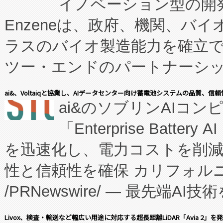
イノベーション型の開発
Enzeneは、政府、機関、バ
ラスのバイオ製造能力を確立
ツー・エンドのパートナーシッ
表しました。 同社の実績あるEnzeneX®
ai&、Voltaiqと協業し、AIデータセンター向け蓄電池システムの品質、信
ai&のソブリンAIコンピ
manufacturing™ (FC
「Enterprise Batte
たNeXは、バイオ医薬品製造
を迅速化し、電力コストを削
従来のフェッドバッチ施設の
性と信頼性を確保 カリフォルニア
に、患者やサプライチェーン
/PRNewswire/ — 最先端
キー方式で拡張性が高く、持
会社エーアイ・アンド：本社横
す。FCCM‑を活用した現地
Livox、検査・輸送など幅広い用途に対応する超長距離LiDAR「Avia 2」を