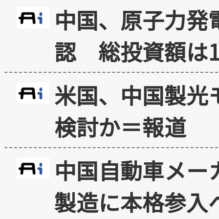
中国、原子力発
認 総投資額は1
米国、中国製光
検討か＝報道
中国自動車メー
製造に本格参入