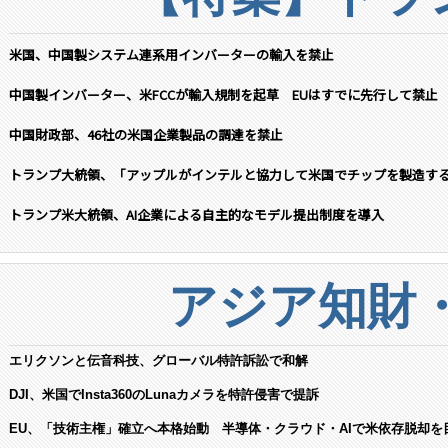
米国、中国製システム連系用インバーターの輸入を禁止
中国製インバーター、米FCCが輸入規制を起草 EUはすでに先行して禁止
中国財政部、46社の米国企業製品の調達を禁止
トランプ大統領、「アップルがインテルと協力して米国でチップを製造す
トランプ米大統領、AI企業による自主的なモデル提出制度を導入
アジア知財
エリクソンと伝音科技、グローバル特許訴訟で和解
DJI、米国でInsta360のLunaカメラを特許侵害で提訴
EU、「技術主権」確立へ本格始動 半導体・クラウド・AIで米依存脱却を