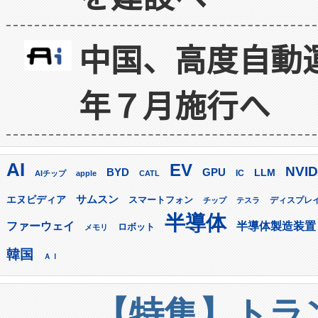
中国、高度自動
年７月施行へ
AI
EV
NVID
GPU
BYD
LLM
AIチップ
apple
CATL
IC
サムスン
エヌビディア
スマートフォン
ディスプレ
チップ
テスラ
半導体
ファーウェイ
半導体製造装置
ロボット
メモリ
韓国
ＡＩ
【特集】トラン