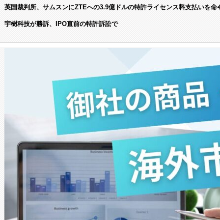
英国裁判所、サムスンにZTEへの3.9億ドルの特許ライセンス料支払いを命
宇樹科技が勝訴、IPO直前の特許訴訟で