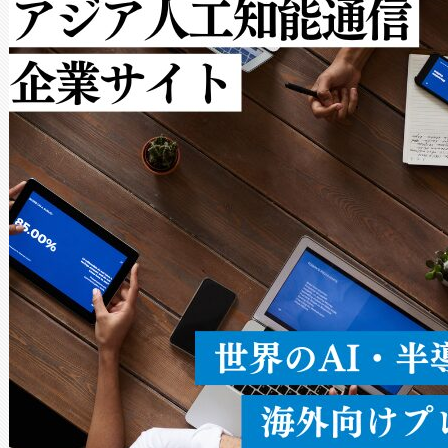
ルの変電所周囲を監視でき、
作業と点群処理を簡素化できま
Avia 2は、2種類のFOVオ
× 80°のノーマルモード、長距離
ードを切り替えて使用するこ
ることなく、単一のデバイス
うにします。遠距離まで届く
密度なスキャ
[…]