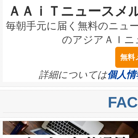
ＡＡｉＴニュースメ
な環境下でも豊かなディテー
持できるよう貢献します。こ
設には、3億～4億ドルかかるこ
キロメートル範囲を検出 Livox Unveil
ービスレベル契約（SLA）違
最高経営責任者（CEO）であるHi
毎朝手元に届く無料のニュ
LiDAR for Inspections, Transpor
テリー性能の劣化によるダウ
す。「当社のfully-connected c
のアジアＡＩニ
は1535 nmレーザーを搭載
念は、現在データセンターが
ームを利用すれば、6,000万～
無料
イズの小径化を実現すること
ます。 Voltaiq provides a comple
きます。この効率性は、フェ
す。ノーマルモードでは、Avia
quality and reliability for AI da
詳細については
個人情
BESS stack to ensure battery qual
ートル先まで検出でき、これは
centers. Voltaiqは、a
トに対して約600メートルに
FA
からシステム統合、試運転、
では、反射率10％のターゲッ
クルの各段階のデータを監視
で向上し、最大検知距離は1,0
[…]
ットだけで最大1キロメートル