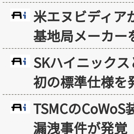
米エヌビディア
基地局メーカー
SKハイニックス
初の標準仕様を
TSMCのCoW
漏洩事件が発覚