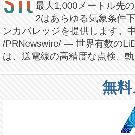
最大1,000メートル先
President原信平）と、エ
患者にとっての費用負担を大幅
2はあらゆる気象条件
ードするVoltaiqは、日本に
のアクセスを大幅に拡大することができ
ンカバレッジを提供します。中国
ーエネルギー貯蔵システム（B
Fully-Connected Continuous M
/PRNewswire/ — 世界有数の
た。 Voltaiq独自のAI搭
プログラムには、施設設計・内装
は、送電線の高精度な点検、軌
定、統合、導入、運用に至る
に関する技術移転および知的財産
や穀物倉庫におけるバルク材の
安全性を追跡し、確保する事を
構造化トレーニングカリキュ
リューション「Avia 2」を発
増加しているデータセンター
上げおよび商用化段階におけ
無料
したAvia 2は、1,000メ
る電力網に大きな負担をかけ
設備整備および立ち上げ調整
狭視野のFOVを切り替えるこ
事業者の負担軽減という課題
加組織は、Enzeneのバイオ
ケーブル、枝などの細かな対
系統連系を迅速にし、ピーク需
選定された製品について、自
なレーザースポットにより、高
限を超えて利用可能な電力容量
取得できる可能性もあります。