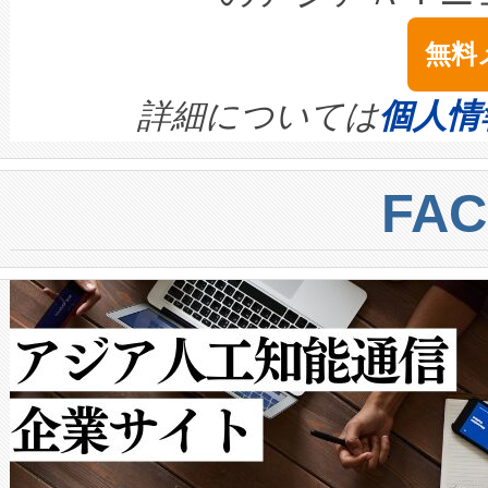
は1535 nmレーザーを搭載
念は、現在データセンターが
ームを利用すれば、6,000万～
無料
イズの小径化を実現すること
ます。 Voltaiq provides a comple
きます。この効率性は、フェ
す。ノーマルモードでは、Avia
quality and reliability for AI da
詳細については
個人情
BESS stack to ensure battery qual
ートル先まで検出でき、これは
centers. Voltaiqは、a
トに対して約600メートルに
FA
からシステム統合、試運転、
では、反射率10％のターゲッ
クルの各段階のデータを監視
で向上し、最大検知距離は1,0
[…]
ットだけで最大1キロメートル
ルの変電所周囲を監視でき、
作業と点群処理を簡素化できま
Avia 2は、2種類のFOVオ