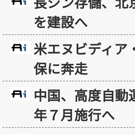
長シン存儲、北京
を建設へ
米エヌビディア・
保に奔走
中国、高度自動
年７月施行へ