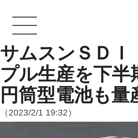
サムスンＳＤＩ
プル生産を下半
円筒型電池も量
（2023/2/1 19:32）