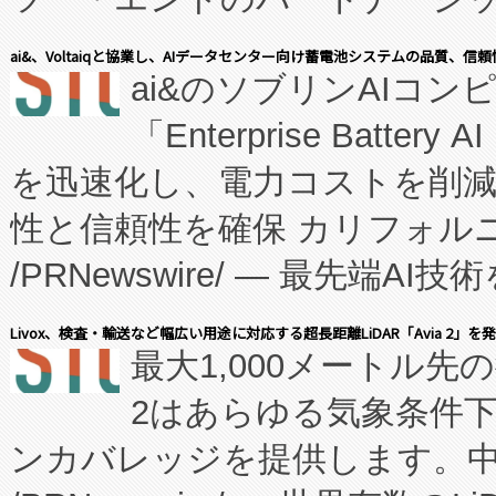
表しました。 同社の実績あるEnzeneX®
ai&、Voltaiqと協業し、AIデータセンター向け蓄電池システムの品質、信
ai&のソブリンAIコンピ
manufacturing™ (FC
「Enterprise Batte
たNeXは、バイオ医薬品製造
を迅速化し、電力コストを削
従来のフェッドバッチ施設の
性と信頼性を確保 カリフォルニア
に、患者やサプライチェーン
/PRNewswire/ — 最先端
キー方式で拡張性が高く、持
会社エーアイ・アンド：本社横
す。FCCM‑を活用した現地
Livox、検査・輸送など幅広い用途に対応する超長距離LiDAR「Avia 2」を
最大1,000メートル先
President原信平）と、エ
患者にとっての費用負担を大幅
2はあらゆる気象条件
ードするVoltaiqは、日本に
のアクセスを大幅に拡大することができ
ンカバレッジを提供します。中国
ーエネルギー貯蔵システム（B
Fully-Connected Continuous M