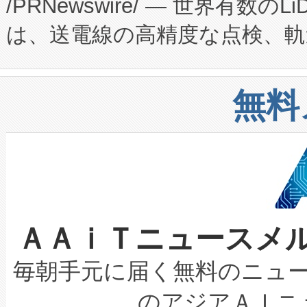
/PRNewswire/ — 世界有数の
た。 Voltaiq独自のAI搭
プログラムには、施設設計・内装
は、送電線の高精度な点検、軌
定、統合、導入、運用に至る
に関する技術移転および知的財産
や穀物倉庫におけるバルク材の
安全性を追跡し、確保する事を
構造化トレーニングカリキュ
リューション「Avia 2」を発
増加しているデータセンター
上げおよび商用化段階におけ
無料
したAvia 2は、1,000メ
る電力網に大きな負担をかけ
設備整備および立ち上げ調整
狭視野のFOVを切り替えるこ
事業者の負担軽減という課題
加組織は、Enzeneのバイオ
ケーブル、枝などの細かな対
系統連系を迅速にし、ピーク需
選定された製品について、自
なレーザースポットにより、高
限を超えて利用可能な電力容量
取得できる可能性もあります。
ＡＡｉＴニュースメ
な環境下でも豊かなディテー
持できるよう貢献します。こ
設には、3億～4億ドルかかるこ
キロメートル範囲を検出 Livox Unveil
ービスレベル契約（SLA）違
最高経営責任者（CEO）であるHi
毎朝手元に届く無料のニュ
LiDAR for Inspections, Transpor
テリー性能の劣化によるダウ
す。「当社のfully-connected c
のアジアＡＩニ