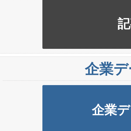
記
企業デ
企業デ