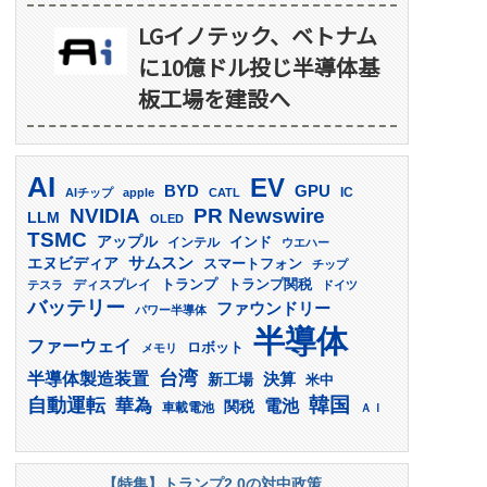
LGイノテック、ベトナム
に10億ドル投じ半導体基
板工場を建設へ
AI
EV
GPU
BYD
AIチップ
apple
CATL
IC
PR Newswire
NVIDIA
LLM
OLED
TSMC
アップル
インド
インテル
ウエハー
サムスン
エヌビディア
スマートフォン
チップ
トランプ
ディスプレイ
トランプ関税
テスラ
ドイツ
バッテリー
ファウンドリー
パワー半導体
半導体
ファーウェイ
ロボット
メモリ
台湾
半導体製造装置
決算
新工場
米中
韓国
自動運転
華為
電池
関税
車載電池
ＡＩ
【特集】トランプ2.0の対中政策