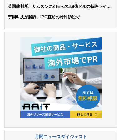
AIで米依存脱却を目指す
英国裁判所、サムスンにZTEへの3.9億ドルの特許ライセ
ンス料支払いを命令
宇樹科技が勝訴、IPO直前の特許訴訟で
月間ニュースダイジェスト