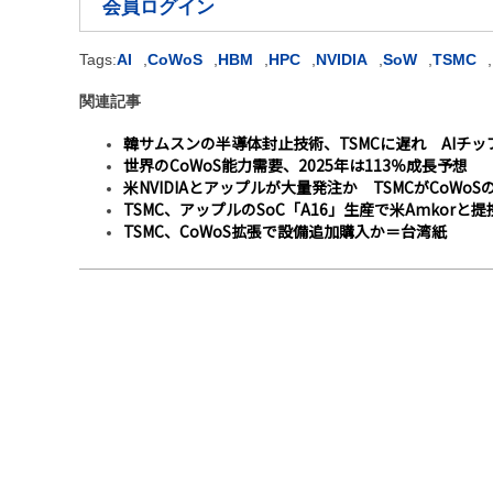
会員ログイン
Tags:
AI
,
CoWoS
,
HBM
,
HPC
,
NVIDIA
,
SoW
,
TSMC
,
関連記事
韓サムスンの半導体封止技術、TSMCに遅れ AIチ
世界のCoWoS能力需要、2025年は113％成長予想
米NVIDIAとアップルが大量発注か TSMCがCoWoS
TSMC、アップルのSoC「A16」生産で米Amkorと
TSMC、CoWoS拡張で設備追加購入か＝台湾紙