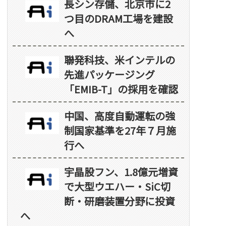
長シン存儲、北京市に2
つ目のDRAM工場を建設
へ
聯発科技、米インテルの
先進パッケージング
「EMIB-T」の採用を確認
中国、高度自動運転の強
制国家基準を27年７月施
行へ
宇晶股フン、1.8億元増資
で大型ウエハー・SiC切
断・研磨装置分野に投資
へ