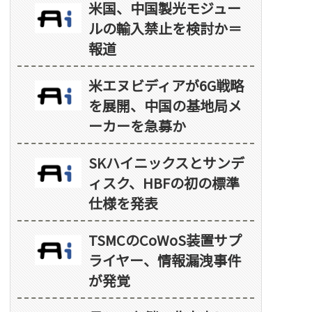
米国、中国製光モジュー
ルの輸入禁止を検討か＝
報道
米エヌビディアが6G戦略
を展開、中国の基地局メ
ーカーを急募か
SKハイニックスとサンデ
ィスク、HBFの初の標準
仕様を発表
TSMCのCoWoS装置サプ
ライヤー、情報漏洩事件
が発覚