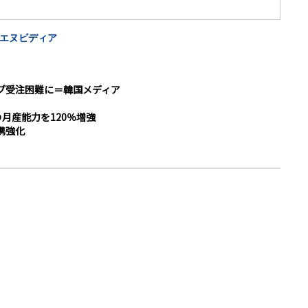
エヌビディア
ップ受注困難に＝韓国メディア
の月産能力を120％増強
提携強化