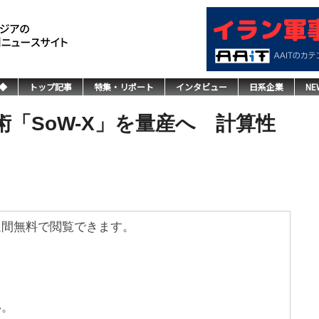
◆
トップ記事
特集・リポート
インタビュー
日系企業
NE
術「SoW-X」を量産へ 計算性
週間無料で閲覧できます。
い。