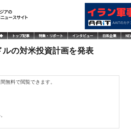
◆
トップ記事
特集・リポート
インタビュー
日系企業
NE
ドルの対米投資計画を発表
週間無料で閲覧できます。
い。