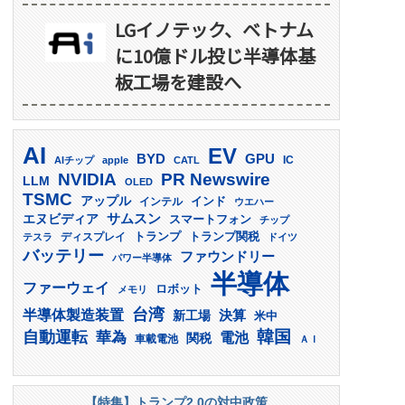
LGイノテック、ベトナム
に10億ドル投じ半導体基
板工場を建設へ
AI
EV
GPU
BYD
AIチップ
apple
CATL
IC
PR Newswire
NVIDIA
LLM
OLED
TSMC
アップル
インド
インテル
ウエハー
サムスン
エヌビディア
スマートフォン
チップ
トランプ
ディスプレイ
トランプ関税
テスラ
ドイツ
バッテリー
ファウンドリー
パワー半導体
半導体
ファーウェイ
ロボット
メモリ
台湾
半導体製造装置
決算
新工場
米中
韓国
自動運転
華為
電池
関税
車載電池
ＡＩ
【特集】トランプ2.0の対中政策