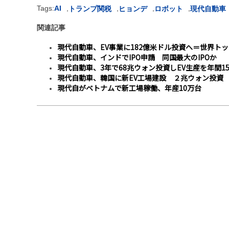
Tags:
AI
,
,
,
,
トランプ関税
ヒョンデ
ロボット
現代自動車
関連記事
現代自動車、EV事業に182億米ドル投資へ＝世界ト
現代自動車、インドでIPO申請 同国最大のIPOか
現代自動車、3年で68兆ウォン投資しEV生産を年間1
現代自動車、韓国に新EV工場建設 ２兆ウォン投資
現代自がベトナムで新工場稼働、年産10万台