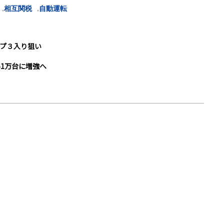
,
,
相互関税
自動運転
ップ３入り狙い
51万台に増強へ