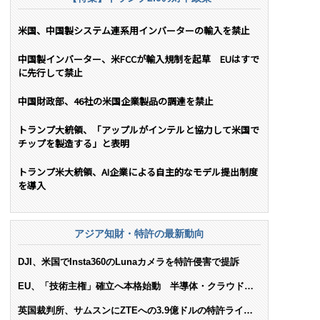
米国、中国製システム連系用インバーターの輸入を禁止
中国製インバーター、米FCCが輸入規制を起草 EUはすで
に先行して禁止
中国財政部、46社の米国企業製品の調達を禁止
トランプ大統領、「アップルがインテルと協力して米国で
チップを製造する」と表明
トランプ米大統領、AI企業による自主的なモデル提出制度
を導入
アジア知財・特許の最新動向
DJI、米国でInsta360のLunaカメラを特許侵害で提訴
EU、「技術主権」確立へ本格始動 半導体・クラウド・
AIで米依存脱却を目指す
英国裁判所、サムスンにZTEへの3.9億ドルの特許ライセ