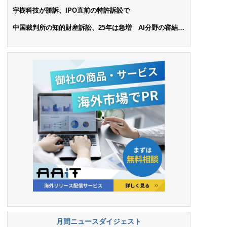
ンス料支払いを命令
宇樹科技が勝訴、IPO直前の特許訴訟で
中国裁判所の知的財産訴訟、25年は急増 AI分野の審結件
数は25.6%増
月間ニュースダイジェスト