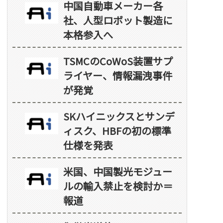
中国自動車メーカー各
社、人型ロボット製造に
本格参入へ
TSMCのCoWoS装置サプ
ライヤー、情報漏洩事件
が発覚
SKハイニックスとサンデ
ィスク、HBFの初の標準
仕様を発表
米国、中国製光モジュー
ルの輸入禁止を検討か＝
報道