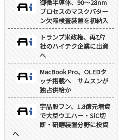
御微半導体、90～28nm
プロセスのマスクパター
ン欠陥検査装置を初納入
トランプ米政権、再び7
社のハイテク企業に出資
へ
MacBook Pro、OLEDタ
ッチ搭載へ サムスンが
独占供給か
宇晶股フン、1.8億元増資
で大型ウエハー・SiC切
断・研磨装置分野に投資
へ