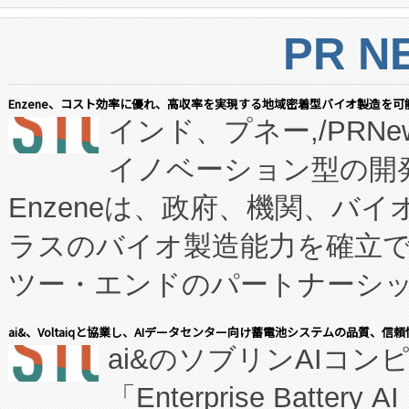
PR N
Enzene、コスト効率に優れ、高収率を実現する地域密着型バイオ製造を可
インド、プネー,/PRNe
イノベーション型の開発
Enzeneは、政府、機関、バ
ラスのバイオ製造能力を確立
ツー・エンドのパートナーシッ
表しました。 同社の実績あるEnzeneX®
ai&、Voltaiqと協業し、AIデータセンター向け蓄電池システムの品質、信
ai&のソブリンAIコンピ
manufacturing™ (FC
「Enterprise Batte
たNeXは、バイオ医薬品製造