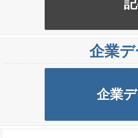
記
企業デ
企業デ