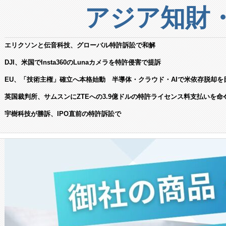
アジア知財
エリクソンと伝音科技、グローバル特許訴訟で和解
DJI、米国でInsta360のLunaカメラを特許侵害で提訴
EU、「技術主権」確立へ本格始動 半導体・クラウド・AIで米依存脱却を
英国裁判所、サムスンにZTEへの3.9億ドルの特許ライセンス料支払いを命
宇樹科技が勝訴、IPO直前の特許訴訟で