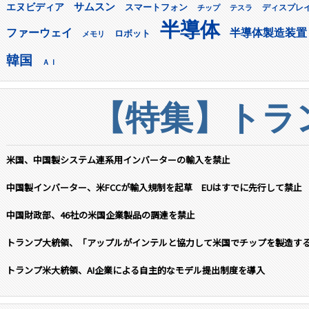
サムスン
エヌビディア
スマートフォン
ディスプレ
チップ
テスラ
半導体
ファーウェイ
半導体製造装置
ロボット
メモリ
韓国
ＡＩ
【特集】トラン
米国、中国製システム連系用インバーターの輸入を禁止
中国製インバーター、米FCCが輸入規制を起草 EUはすでに先行して禁止
中国財政部、46社の米国企業製品の調達を禁止
トランプ大統領、「アップルがインテルと協力して米国でチップを製造す
トランプ米大統領、AI企業による自主的なモデル提出制度を導入