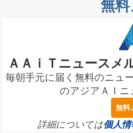
増加しているデータセンター
上げおよび商用化段階におけ
無料
したAvia 2は、1,000メ
る電力網に大きな負担をかけ
設備整備および立ち上げ調整
狭視野のFOVを切り替えるこ
事業者の負担軽減という課題
加組織は、Enzeneのバイオ
ケーブル、枝などの細かな対
系統連系を迅速にし、ピーク需
選定された製品について、自
なレーザースポットにより、高
限を超えて利用可能な電力容量
取得できる可能性もあります。
ＡＡｉＴニュースメ
な環境下でも豊かなディテー
持できるよう貢献します。こ
設には、3億～4億ドルかかるこ
キロメートル範囲を検出 Livox Unveil
ービスレベル契約（SLA）違
最高経営責任者（CEO）であるHi
毎朝手元に届く無料のニュ
LiDAR for Inspections, Transpor
テリー性能の劣化によるダウ
す。「当社のfully-connected c
のアジアＡＩニ
は1535 nmレーザーを搭載
念は、現在データセンターが
ームを利用すれば、6,000万～
無料
イズの小径化を実現すること
ます。 Voltaiq provides a comple
きます。この効率性は、フェ
す。ノーマルモードでは、Avia
quality and reliability for AI da
詳細については
個人情