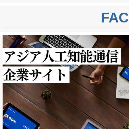
BESS stack to ensure battery qual
ートル先まで検出でき、これは
centers. Voltaiqは、a
トに対して約600メートルに
FA
からシステム統合、試運転、
では、反射率10％のターゲッ
クルの各段階のデータを監視
で向上し、最大検知距離は1,0
[…]
ットだけで最大1キロメートル
ルの変電所周囲を監視でき、
作業と点群処理を簡素化できま
Avia 2は、2種類のFOVオ
× 80°のノーマルモード、長距離
ードを切り替えて使用するこ
ることなく、単一のデバイス