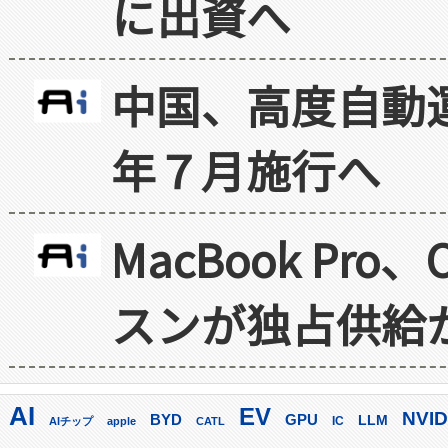
に出資へ
中国、高度自動
年７月施行へ
MacBook Pr
スンが独占供給
AI
EV
NVID
GPU
BYD
LLM
AIチップ
apple
CATL
IC