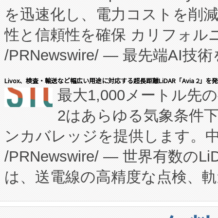
を迅速化し、電力コストを削
従来のフェッドバッチ施設の
性と信頼性を確保 カリフォルニア
に、患者やサプライチェーン
/PRNewswire/ — 最先端
キー方式で拡張性が高く、持
会社エーアイ・アンド：本社横
す。FCCM‑を活用した現地
Livox、検査・輸送など幅広い用途に対応する超長距離LiDAR「Avia 2」を
最大1,000メートル先
President原信平）と、エ
患者にとっての費用負担を大幅
2はあらゆる気象条件
ードするVoltaiqは、日本に
のアクセスを大幅に拡大することができ
ンカバレッジを提供します。中国
ーエネルギー貯蔵システム（B
Fully-Connected Continuous M
/PRNewswire/ — 世界有数の
た。 Voltaiq独自のAI搭
プログラムには、施設設計・内装
は、送電線の高精度な点検、軌
定、統合、導入、運用に至る
に関する技術移転および知的財産
や穀物倉庫におけるバルク材の
安全性を追跡し、確保する事を
構造化トレーニングカリキュ
リューション「Avia 2」を発