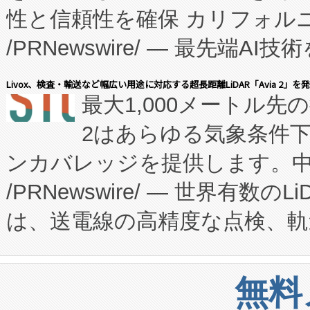
性と信頼性を確保 カリフォルニア
に、患者やサプライチェーン
/PRNewswire/ — 最先端
キー方式で拡張性が高く、持
会社エーアイ・アンド：本社横
す。FCCM‑を活用した現地
Livox、検査・輸送など幅広い用途に対応する超長距離LiDAR「Avia 2」を
最大1,000メートル先
President原信平）と、エ
患者にとっての費用負担を大幅
2はあらゆる気象条件
ードするVoltaiqは、日本に
のアクセスを大幅に拡大することができ
ンカバレッジを提供します。中国
ーエネルギー貯蔵システム（B
Fully-Connected Continuous M
/PRNewswire/ — 世界有数の
た。 Voltaiq独自のAI搭
プログラムには、施設設計・内装
は、送電線の高精度な点検、軌
定、統合、導入、運用に至る
に関する技術移転および知的財産
や穀物倉庫におけるバルク材の
安全性を追跡し、確保する事を
構造化トレーニングカリキュ
リューション「Avia 2」を発
増加しているデータセンター
上げおよび商用化段階におけ
無料
したAvia 2は、1,000メ
る電力網に大きな負担をかけ