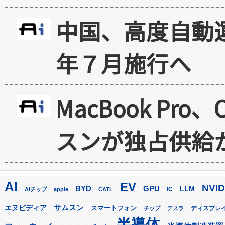
中国、高度自動
年７月施行へ
MacBook Pr
スンが独占供給
AI
EV
NVID
GPU
BYD
LLM
AIチップ
apple
CATL
IC
サムスン
エヌビディア
スマートフォン
ディスプレ
チップ
テスラ
半導体