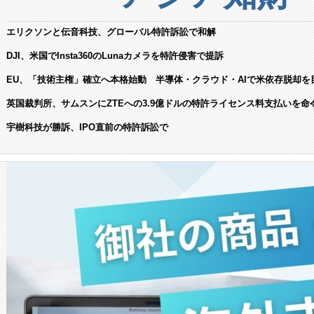
エリクソンと伝音科技、グローバル特許訴訟で和解
DJI、米国でInsta360のLunaカメラを特許侵害で提訴
EU、「技術主権」確立へ本格始動 半導体・クラウド・AIで米依存脱却を
英国裁判所、サムスンにZTEへの3.9億ドルの特許ライセンス料支払いを命
宇樹科技が勝訴、IPO直前の特許訴訟で