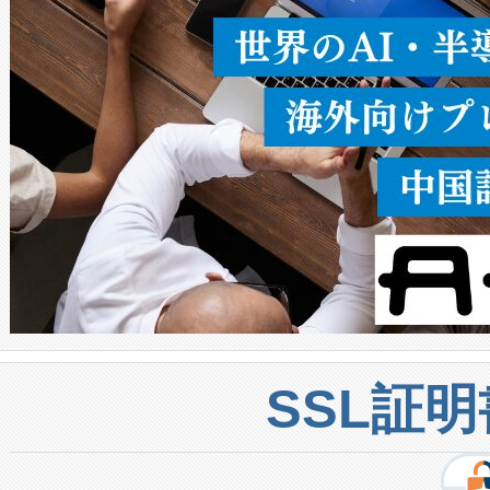
密度なスキャ
[…]
SSL証