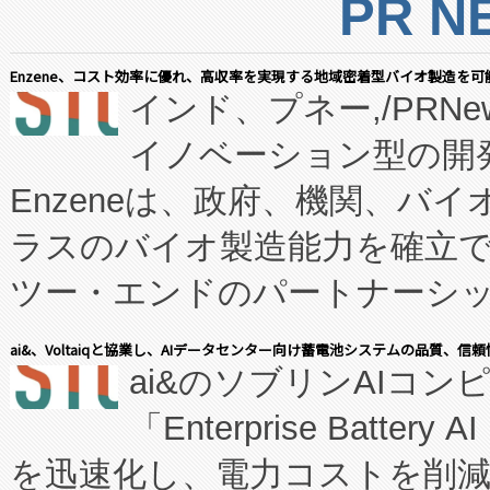
PR N
Enzene、コスト効率に優れ、高収率を実現する地域密着型バイオ製造を可
インド、プネー,/PRNe
イノベーション型の開発
Enzeneは、政府、機関、バ
ラスのバイオ製造能力を確立
ツー・エンドのパートナーシッ
表しました。 同社の実績あるEnzeneX®
ai&、Voltaiqと協業し、AIデータセンター向け蓄電池システムの品質、信
ai&のソブリンAIコンピ
manufacturing™ (FC
「Enterprise Batte
たNeXは、バイオ医薬品製造
を迅速化し、電力コストを削
従来のフェッドバッチ施設の