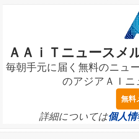
設備整備および立ち上げ調整
狭視野のFOVを切り替えるこ
事業者の負担軽減という課題
加組織は、Enzeneのバイオ
ケーブル、枝などの細かな対
系統連系を迅速にし、ピーク需
選定された製品について、自
なレーザースポットにより、高
限を超えて利用可能な電力容量
取得できる可能性もあります。
ＡＡｉＴニュースメ
な環境下でも豊かなディテー
持できるよう貢献します。こ
設には、3億～4億ドルかかるこ
キロメートル範囲を検出 Livox Unveil
ービスレベル契約（SLA）違
最高経営責任者（CEO）であるHi
毎朝手元に届く無料のニュ
LiDAR for Inspections, Transpor
テリー性能の劣化によるダウ
す。「当社のfully-connected c
のアジアＡＩニ
は1535 nmレーザーを搭載
念は、現在データセンターが
ームを利用すれば、6,000万～
無料
イズの小径化を実現すること
ます。 Voltaiq provides a comple
きます。この効率性は、フェ
す。ノーマルモードでは、Avia
quality and reliability for AI da
詳細については
個人情
BESS stack to ensure battery qual
ートル先まで検出でき、これは