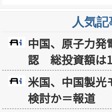
人気記
中国、原子力発
認 総投資額は1
米国、中国製光
検討か＝報道