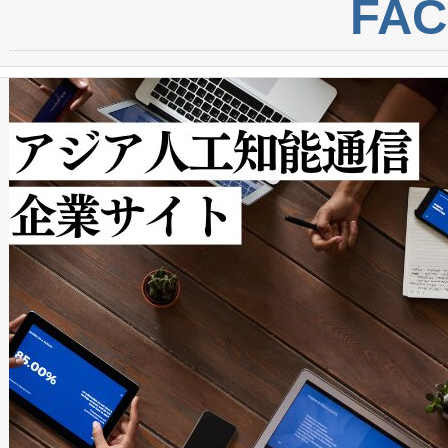
centers. Voltaiqは、a
トに対して約600メートルに
FA
からシステム統合、試運転、
では、反射率10％のターゲッ
クルの各段階のデータを監視
で向上し、最大検知距離は1,0
[…]
ットだけで最大1キロメートル
ルの変電所周囲を監視でき、
作業と点群処理を簡素化できま
Avia 2は、2種類のFOVオ
× 80°のノーマルモード、長距離
ードを切り替えて使用するこ
ることなく、単一のデバイス
うにします。遠距離まで届く