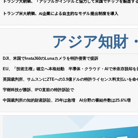
トランプ大統領、「アップルがインテルと協力して米国でチップを製造す
トランプ米大統領、AI企業による自主的なモデル提出制度を導入
アジア知財
DJI、米国でInsta360のLunaカメラを特許侵害で提訴
EU、「技術主権」確立へ本格始動 半導体・クラウド・AIで米依存脱却を
英国裁判所、サムスンにZTEへの3.9億ドルの特許ライセンス料支払いを命
宇樹科技が勝訴、IPO直前の特許訴訟で
中国裁判所の知的財産訴訟、25年は急増 AI分野の審結件数は25.6%増