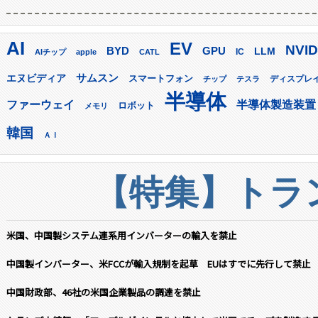
AI
EV
NVID
GPU
BYD
LLM
AIチップ
apple
CATL
IC
サムスン
エヌビディア
スマートフォン
ディスプレ
チップ
テスラ
半導体
ファーウェイ
半導体製造装置
ロボット
メモリ
韓国
ＡＩ
【特集】トラン
米国、中国製システム連系用インバーターの輸入を禁止
中国製インバーター、米FCCが輸入規制を起草 EUはすでに先行して禁止
中国財政部、46社の米国企業製品の調達を禁止