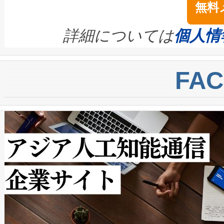
無料
イズの小径化を実現すること
ます。 Voltaiq provides a comple
きます。この効率性は、フェ
す。ノーマルモードでは、Avia
quality and reliability for AI da
詳細については
個人情
BESS stack to ensure battery qual
ートル先まで検出でき、これは
centers. Voltaiqは、a
トに対して約600メートルに
FA
からシステム統合、試運転、
では、反射率10％のターゲッ
クルの各段階のデータを監視
で向上し、最大検知距離は1,0
[…]
ットだけで最大1キロメートル
ルの変電所周囲を監視でき、
作業と点群処理を簡素化できま
Avia 2は、2種類のFOVオ
× 80°のノーマルモード、長距離