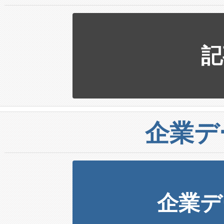
記
企業デ
企業デ