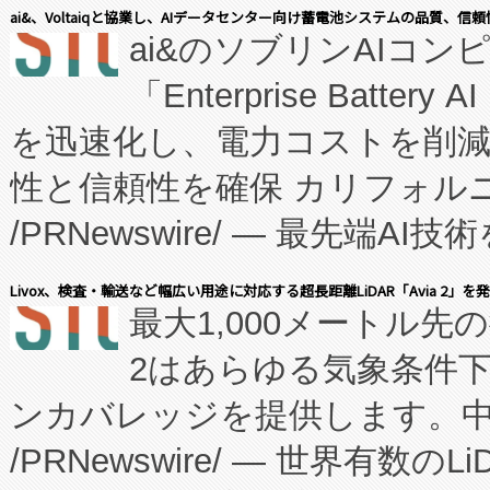
表しました。 同社の実績あるEnzeneX®
ai&、Voltaiqと協業し、AIデータセンター向け蓄電池システムの品質、信
ai&のソブリンAIコンピ
manufacturing™ (FC
「Enterprise Batte
たNeXは、バイオ医薬品製造
を迅速化し、電力コストを削
従来のフェッドバッチ施設の
性と信頼性を確保 カリフォルニア
に、患者やサプライチェーン
/PRNewswire/ — 最先端
キー方式で拡張性が高く、持
会社エーアイ・アンド：本社横
す。FCCM‑を活用した現地
Livox、検査・輸送など幅広い用途に対応する超長距離LiDAR「Avia 2」を
最大1,000メートル先
President原信平）と、エ
患者にとっての費用負担を大幅
2はあらゆる気象条件
ードするVoltaiqは、日本に
のアクセスを大幅に拡大することができ
ンカバレッジを提供します。中国
ーエネルギー貯蔵システム（B
Fully-Connected Continuous M
/PRNewswire/ — 世界有数の
た。 Voltaiq独自のAI搭
プログラムには、施設設計・内装