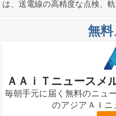
は、送電線の高精度な点検、軌
定、統合、導入、運用に至る
に関する技術移転および知的財産
や穀物倉庫におけるバルク材の
安全性を追跡し、確保する事を
構造化トレーニングカリキュ
リューション「Avia 2」を発
増加しているデータセンター
上げおよび商用化段階におけ
無料
したAvia 2は、1,000メ
る電力網に大きな負担をかけ
設備整備および立ち上げ調整
狭視野のFOVを切り替えるこ
事業者の負担軽減という課題
加組織は、Enzeneのバイオ
ケーブル、枝などの細かな対
系統連系を迅速にし、ピーク需
選定された製品について、自
なレーザースポットにより、高
限を超えて利用可能な電力容量
取得できる可能性もあります。
ＡＡｉＴニュースメ
な環境下でも豊かなディテー
持できるよう貢献します。こ
設には、3億～4億ドルかかるこ
キロメートル範囲を検出 Livox Unveil
ービスレベル契約（SLA）違
最高経営責任者（CEO）であるHi
毎朝手元に届く無料のニュ
LiDAR for Inspections, Transpor
テリー性能の劣化によるダウ
す。「当社のfully-connected c
のアジアＡＩニ
は1535 nmレーザーを搭載
念は、現在データセンターが
ームを利用すれば、6,000万～