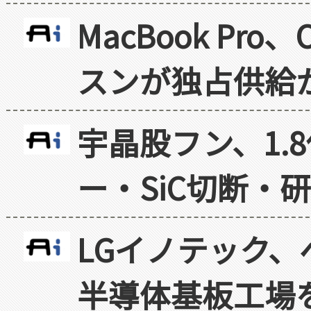
MacBook Pr
スンが独占供給
宇晶股フン、1.
ー・SiC切断・
LGイノテック、
半導体基板工場