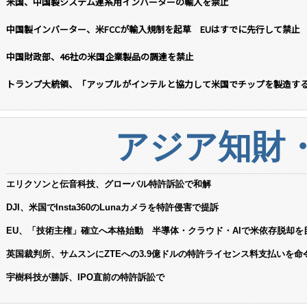
米国、中国製システム連系用インバーターの輸入を禁止
中国製インバーター、米FCCが輸入規制を起草 EUはすでに先行して禁止
中国財政部、46社の米国企業製品の調達を禁止
トランプ大統領、「アップルがインテルと協力して米国でチップを製造す
アジア知財
エリクソンと伝音科技、グローバル特許訴訟で和解
DJI、米国でInsta360のLunaカメラを特許侵害で提訴
EU、「技術主権」確立へ本格始動 半導体・クラウド・AIで米依存脱却を
英国裁判所、サムスンにZTEへの3.9億ドルの特許ライセンス料支払いを命
宇樹科技が勝訴、IPO直前の特許訴訟で