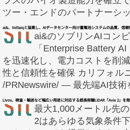
ラスのバイオ製造能力を確立
ツー・エンドのパートナーシッ
表しました。 同社の実績あるEnzeneX®
ai&、Voltaiqと協業し、AIデータセンター向け蓄電池システムの品質、信
ai&のソブリンAIコンピ
manufacturing™ (FC
「Enterprise Batte
たNeXは、バイオ医薬品製造
を迅速化し、電力コストを削
従来のフェッドバッチ施設の
性と信頼性を確保 カリフォルニア
に、患者やサプライチェーン
/PRNewswire/ — 最先端
キー方式で拡張性が高く、持
会社エーアイ・アンド：本社横
す。FCCM‑を活用した現地
Livox、検査・輸送など幅広い用途に対応する超長距離LiDAR「Avia 2」を
最大1,000メートル先
President原信平）と、エ
患者にとっての費用負担を大幅
2はあらゆる気象条件
ードするVoltaiqは、日本に
のアクセスを大幅に拡大することができ