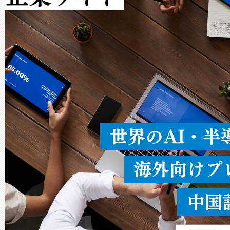
Avia 2は、2種類のFOVオ
× 80°のノーマルモード、長距離
ードを切り替えて使用するこ
ることなく、単一のデバイス
うにします。遠距離まで届く
密度なスキャ
[…]