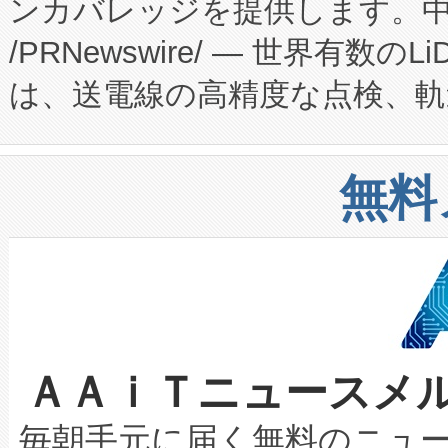
ンカバレッジを提供します。中国
ーエネルギー貯蔵システム（B
Fully-Connected Continuous M
/PRNewswire/ — 世界有数の
た。 Voltaiq独自のAI搭
プログラムには、施設設計・内装
は、送電線の高精度な点検、軌
定、統合、導入、運用に至る
に関する技術移転および知的財産
や穀物倉庫におけるバルク材の
安全性を追跡し、確保する事を
構造化トレーニングカリキュ
リューション「Avia 2」を発
増加しているデータセンター
上げおよび商用化段階におけ
無料
したAvia 2は、1,000メ
る電力網に大きな負担をかけ
設備整備および立ち上げ調整
狭視野のFOVを切り替えるこ
事業者の負担軽減という課題
加組織は、Enzeneのバイオ
ケーブル、枝などの細かな対
系統連系を迅速にし、ピーク需
選定された製品について、自
なレーザースポットにより、高
限を超えて利用可能な電力容量
取得できる可能性もあります。
ＡＡｉＴニュースメ
な環境下でも豊かなディテー
持できるよう貢献します。こ
設には、3億～4億ドルかかるこ
キロメートル範囲を検出 Livox Unveil
ービスレベル契約（SLA）違
最高経営責任者（CEO）であるHi
毎朝手元に届く無料のニュ