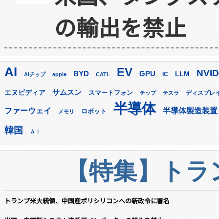
の輸出を禁止
AI
EV
NVID
GPU
BYD
LLM
AIチップ
apple
CATL
IC
サムスン
エヌビディア
スマートフォン
ディスプレ
チップ
テスラ
半導体
ファーウェイ
半導体製造装置
ロボット
メモリ
韓国
ＡＩ
【特集】トラン
トランプ米大統領、中国産ポリシリコンへの新政令に署名