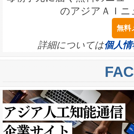
LiDAR for Inspections, Transpor
テリー性能の劣化によるダウ
す。「当社のfully-connected c
のアジアＡＩニ
は1535 nmレーザーを搭載
念は、現在データセンターが
ームを利用すれば、6,000万～
無料
イズの小径化を実現すること
ます。 Voltaiq provides a comple
きます。この効率性は、フェ
す。ノーマルモードでは、Avia
quality and reliability for AI da
詳細については
個人情
BESS stack to ensure battery qual
ートル先まで検出でき、これは
centers. Voltaiqは、a
トに対して約600メートルに
FA
からシステム統合、試運転、
では、反射率10％のターゲッ
クルの各段階のデータを監視
で向上し、最大検知距離は1,0
[…]
ットだけで最大1キロメートル
ルの変電所周囲を監視でき、
作業と点群処理を簡素化できま