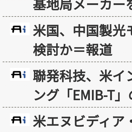
基地局メーカー
米国、中国製光
検討か＝報道
聯発科技、米イ
ング「EMIB-T
米エヌビディア・