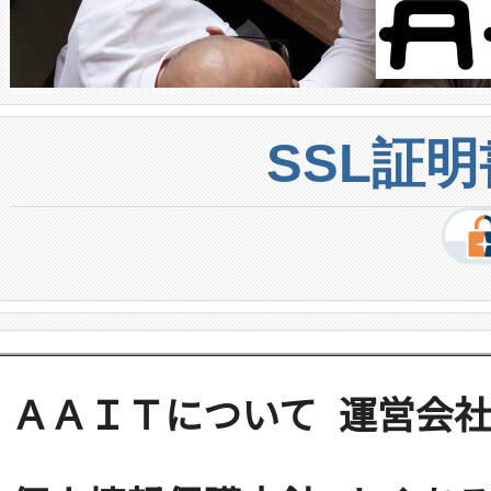
SSL証
ＡＡＩＴについて
運営会