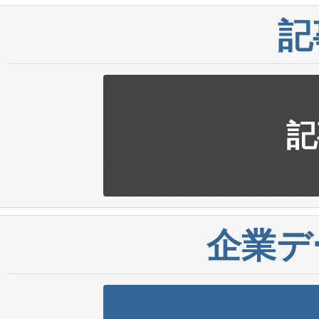
記
記
企業デ