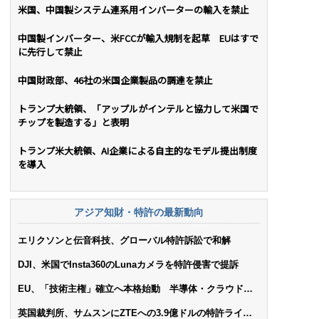
米国、中国製システム連系用インバーターの輸入を禁止
中国製インバーター、米FCCが輸入規制を起草 EUはすで
に先行して禁止
中国財政部、46社の米国企業製品の調達を禁止
トランプ大統領、「アップルがインテルと協力して米国で
チップを製造する」と表明
トランプ米大統領、AI企業による自主的なモデル提出制度
を導入
アジア知財・特許の最新動向
エリクソンと伝音科技、グローバル特許訴訟で和解
DJI、米国でInsta360のLunaカメラを特許侵害で提訴
EU、「技術主権」確立へ本格始動 半導体・クラウド・
AIで米依存脱却を目指す
英国裁判所、サムスンにZTEへの3.9億ドルの特許ライセ