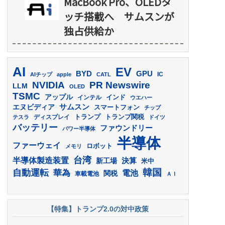
MacBook Pro、OLEDタ
ッチ搭載へ サムスンが
独占供給か
AI
EV
GPU
BYD
AIチップ
apple
CATL
IC
PR Newswire
NVIDIA
LLM
OLED
TSMC
アップル
インド
インテル
ウエハー
サムスン
エヌビディア
スマートフォン
チップ
トランプ
ディスプレイ
トランプ関税
テスラ
ドイツ
バッテリー
ファウンドリー
パワー半導体
半導体
ファーウェイ
ロボット
メモリ
台湾
半導体製造装置
決算
新工場
米中
韓国
自動運転
華為
電池
関税
車載電池
ＡＩ
【特集】トランプ2.0の対中政策