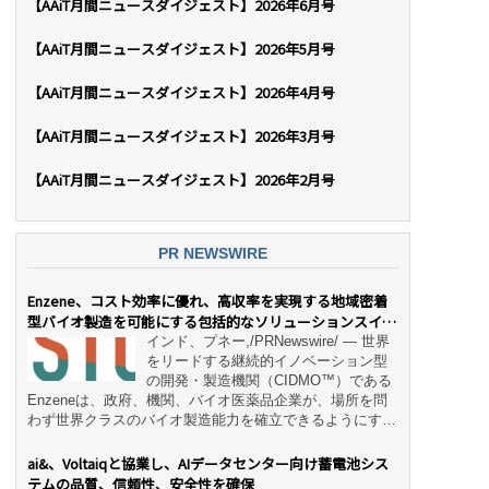
【AAiT月間ニュースダイジェスト】2026年6月号
【AAiT月間ニュースダイジェスト】2026年5月号
【AAiT月間ニュースダイジェスト】2026年4月号
【AAiT月間ニュースダイジェスト】2026年3月号
【AAiT月間ニュースダイジェスト】2026年2月号
PR NEWSWIRE
Enzene、コスト効率に優れ、高収率を実現する地域密着
型バイオ製造を可能にする包括的なソリューションスイー
ト「NeX™」 をリリース
インド、プネー,/PRNewswire/ — 世界
をリードする継続的イノベーション型
の開発・製造機関（CIDMO™）である
Enzeneは、政府、機関、バイオ医薬品企業が、場所を問
わず世界クラスのバイオ製造能力を確立できるようにす
る、変革的なエンド・ツー・エンドのパートナーシップモ
デル「NeX™」の立ち上げを発表しました。 同社の実績
ai&、Voltaiqと協業し、AIデータセンター向け蓄電池シス
あるEnzeneX® fully‑connected continuous
テムの品質、信頼性、安全性を確保