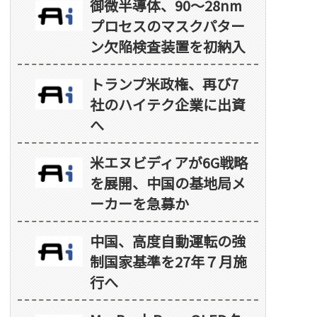
御微半導体、90～28nm
プロセスのマスクパター
ン欠陥検査装置を初納入
トランプ米政権、再び7
社のハイテク企業に出資
へ
米エヌビディアが6G戦略
を展開、中国の基地局メ
ーカーを急募か
中国、高度自動運転の強
制国家基準を27年７月施
行へ