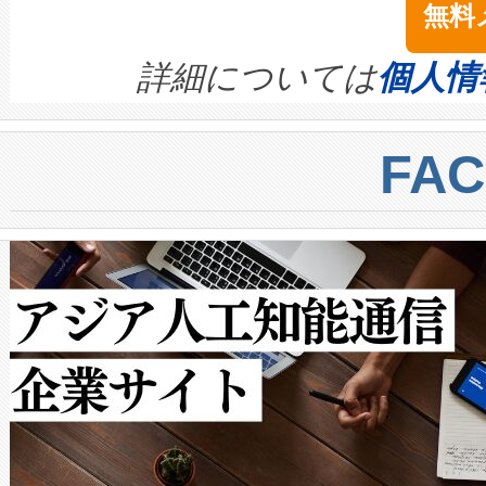
無料
イズの小径化を実現すること
ます。 Voltaiq provides a comple
きます。この効率性は、フェ
す。ノーマルモードでは、Avia
quality and reliability for AI da
詳細については
個人情
BESS stack to ensure battery qual
ートル先まで検出でき、これは
centers. Voltaiqは、a
トに対して約600メートルに
FA
からシステム統合、試運転、
では、反射率10％のターゲッ
クルの各段階のデータを監視
で向上し、最大検知距離は1,0
[…]
ットだけで最大1キロメートル
ルの変電所周囲を監視でき、
作業と点群処理を簡素化できま
Avia 2は、2種類のFOVオ
× 80°のノーマルモード、長距離