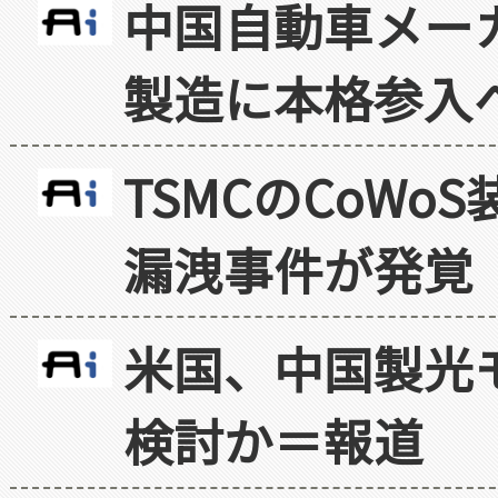
中国自動車メー
製造に本格参入
TSMCのCoW
漏洩事件が発覚
米国、中国製光
検討か＝報道