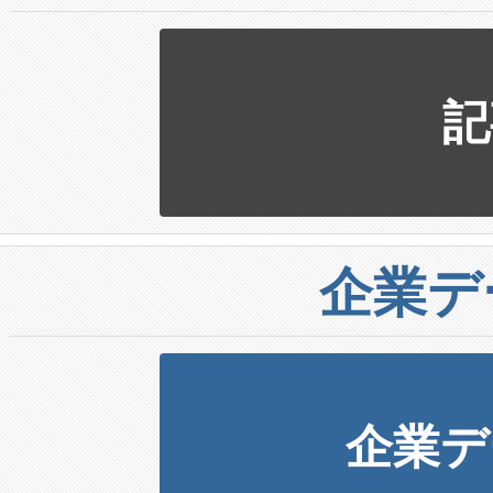
記
企業デ
企業デ