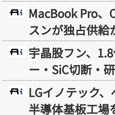
MacBook Pr
スンが独占供給
宇晶股フン、1.
ー・SiC切断・
LGイノテック、
半導体基板工場