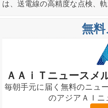
は、送電線の高精度な点検、軌
定、統合、導入、運用に至る
に関する技術移転および知的財産
や穀物倉庫におけるバルク材の
安全性を追跡し、確保する事を
構造化トレーニングカリキュ
リューション「Avia 2」を発
増加しているデータセンター
上げおよび商用化段階におけ
無料
したAvia 2は、1,000メ
る電力網に大きな負担をかけ
設備整備および立ち上げ調整
狭視野のFOVを切り替えるこ
事業者の負担軽減という課題
加組織は、Enzeneのバイオ
ケーブル、枝などの細かな対
系統連系を迅速にし、ピーク需
選定された製品について、自
なレーザースポットにより、高
限を超えて利用可能な電力容量
取得できる可能性もあります。
ＡＡｉＴニュースメ
な環境下でも豊かなディテー
持できるよう貢献します。こ
設には、3億～4億ドルかかるこ
キロメートル範囲を検出 Livox Unveil
ービスレベル契約（SLA）違
最高経営責任者（CEO）であるHi
毎朝手元に届く無料のニュ
LiDAR for Inspections, Transpor
テリー性能の劣化によるダウ
す。「当社のfully-connected c
のアジアＡＩニ
は1535 nmレーザーを搭載
念は、現在データセンターが
ームを利用すれば、6,000万～