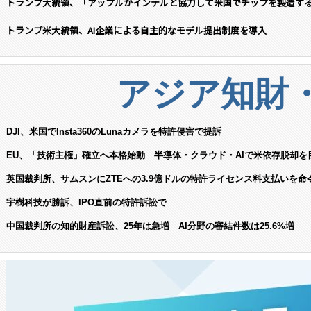
トランプ大統領、「アップルがインテルと協力して米国でチップを製造す
トランプ米大統領、AI企業による自主的なモデル提出制度を導入
アジア知財
DJI、米国でInsta360のLunaカメラを特許侵害で提訴
EU、「技術主権」確立へ本格始動 半導体・クラウド・AIで米依存脱却を
英国裁判所、サムスンにZTEへの3.9億ドルの特許ライセンス料支払いを命
宇樹科技が勝訴、IPO直前の特許訴訟で
中国裁判所の知的財産訴訟、25年は急増 AI分野の審結件数は25.6%増