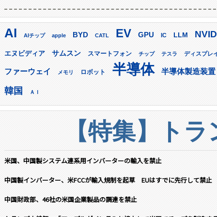
AI
EV
NVID
GPU
BYD
LLM
AIチップ
apple
CATL
IC
サムスン
エヌビディア
スマートフォン
ディスプレ
チップ
テスラ
半導体
ファーウェイ
半導体製造装置
ロボット
メモリ
韓国
ＡＩ
【特集】トラン
米国、中国製システム連系用インバーターの輸入を禁止
中国製インバーター、米FCCが輸入規制を起草 EUはすでに先行して禁止
中国財政部、46社の米国企業製品の調達を禁止