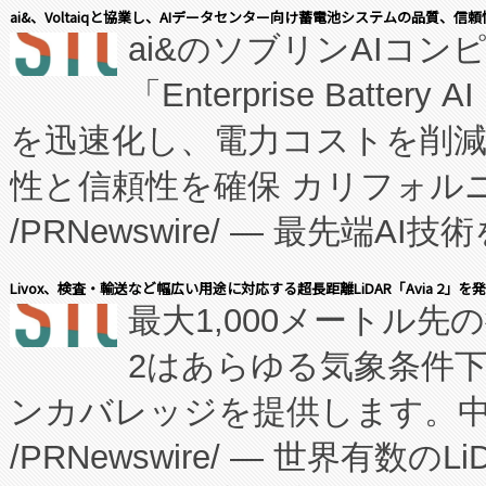
表しました。 同社の実績あるEnzeneX®
ai&、Voltaiqと協業し、AIデータセンター向け蓄電池システムの品質、信
ai&のソブリンAIコンピ
manufacturing™ (FC
「Enterprise Batte
たNeXは、バイオ医薬品製造
を迅速化し、電力コストを削
従来のフェッドバッチ施設の
性と信頼性を確保 カリフォルニア
に、患者やサプライチェーン
/PRNewswire/ — 最先端
キー方式で拡張性が高く、持
会社エーアイ・アンド：本社横
す。FCCM‑を活用した現地
Livox、検査・輸送など幅広い用途に対応する超長距離LiDAR「Avia 2」を
最大1,000メートル先
President原信平）と、エ
患者にとっての費用負担を大幅
2はあらゆる気象条件
ードするVoltaiqは、日本に
のアクセスを大幅に拡大することができ
ンカバレッジを提供します。中国
ーエネルギー貯蔵システム（B
Fully-Connected Continuous M
/PRNewswire/ — 世界有数の
た。 Voltaiq独自のAI搭
プログラムには、施設設計・内装