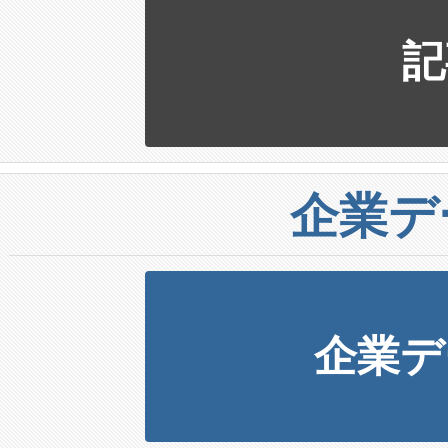
記
企業デ
企業デ