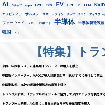
AI
EV
NVID
GPU
BYD
LLM
AIチップ
apple
CATL
IC
サムスン
エヌビディア
スマートフォン
ディスプレ
チップ
テスラ
半導体
ファーウェイ
半導体製造装置
ロボット
メモリ
韓国
ＡＩ
【特集】トラン
米国、中国製システム連系用インバーターの輸入を禁止
中国製インバーター、米FCCが輸入規制を起草 EUはすでに先行して禁止
中国財政部、46社の米国企業製品の調達を禁止
トランプ大統領、「アップルがインテルと協力して米国でチップを製造す
トランプ米大統領、AI企業による自主的なモデル提出制度を導入