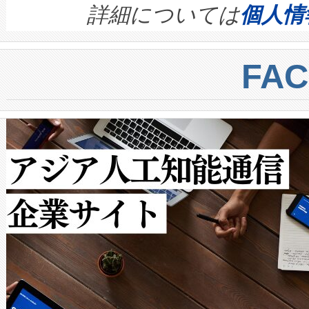
す。ノーマルモードでは、Avia
quality and reliability for AI da
詳細については
個人情
BESS stack to ensure battery qual
ートル先まで検出でき、これは
centers. Voltaiqは、a
トに対して約600メートルに
FA
からシステム統合、試運転、
では、反射率10％のターゲッ
クルの各段階のデータを監視
で向上し、最大検知距離は1,0
[…]
ットだけで最大1キロメートル
ルの変電所周囲を監視でき、
作業と点群処理を簡素化できま
Avia 2は、2種類のFOVオ
× 80°のノーマルモード、長距離
ードを切り替えて使用するこ