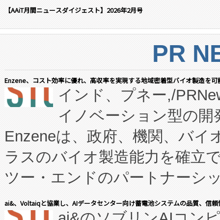
【AAiT月間ニュースダイジェスト】2026年2月号
PR N
Enzene、コスト効率に優れ、高収率を実現する地域密着型バイオ製造を可
インド、プネー,/PRNe
イノベーション型の開発
Enzeneは、政府、機関、バ
ラスのバイオ製造能力を確立
ツー・エンドのパートナーシッ
表しました。 同社の実績あるEnzeneX®
ai&、Voltaiqと協業し、AIデータセンター向け蓄電池システムの品質、信
ai&のソブリンAIコンピ
manufacturing™ (FC