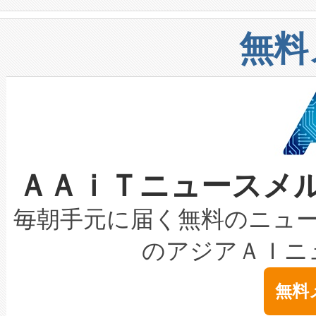
や穀物倉庫におけるバルク材の
安全性を追跡し、確保する事を
構造化トレーニングカリキュ
リューション「Avia 2」を発
増加しているデータセンター
上げおよび商用化段階におけ
無料
したAvia 2は、1,000メ
る電力網に大きな負担をかけ
設備整備および立ち上げ調整
狭視野のFOVを切り替えるこ
事業者の負担軽減という課題
加組織は、Enzeneのバイオ
ケーブル、枝などの細かな対
系統連系を迅速にし、ピーク需
選定された製品について、自
なレーザースポットにより、高
限を超えて利用可能な電力容量
取得できる可能性もあります。
ＡＡｉＴニュースメ
な環境下でも豊かなディテー
持できるよう貢献します。こ
設には、3億～4億ドルかかるこ
キロメートル範囲を検出 Livox Unveil
ービスレベル契約（SLA）違
最高経営責任者（CEO）であるHi
毎朝手元に届く無料のニュ
LiDAR for Inspections, Transpor
テリー性能の劣化によるダウ
す。「当社のfully-connected c
のアジアＡＩニ
は1535 nmレーザーを搭載
念は、現在データセンターが
ームを利用すれば、6,000万～
無料
イズの小径化を実現すること
ます。 Voltaiq provides a comple
きます。この効率性は、フェ