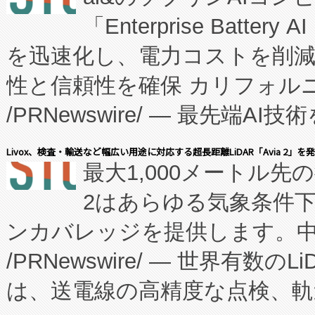
「Enterprise Batte
たNeXは、バイオ医薬品製造
を迅速化し、電力コストを削
従来のフェッドバッチ施設の
性と信頼性を確保 カリフォルニア
に、患者やサプライチェーン
/PRNewswire/ — 最先端
キー方式で拡張性が高く、持
会社エーアイ・アンド：本社横
す。FCCM‑を活用した現地
Livox、検査・輸送など幅広い用途に対応する超長距離LiDAR「Avia 2」を
最大1,000メートル先
President原信平）と、エ
患者にとっての費用負担を大幅
2はあらゆる気象条件
ードするVoltaiqは、日本に
のアクセスを大幅に拡大することができ
ンカバレッジを提供します。中国
ーエネルギー貯蔵システム（B
Fully-Connected Continuous M
/PRNewswire/ — 世界有数の
た。 Voltaiq独自のAI搭
プログラムには、施設設計・内装
は、送電線の高精度な点検、軌
定、統合、導入、運用に至る
に関する技術移転および知的財産