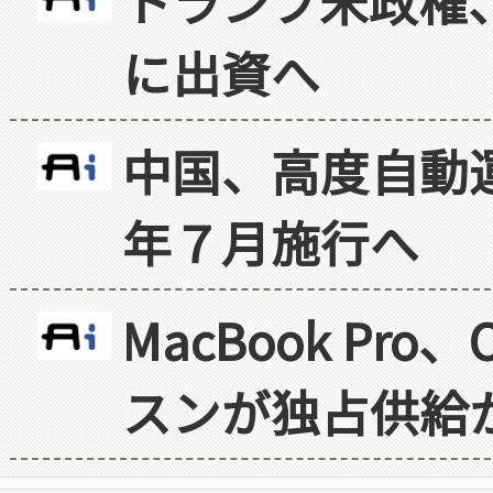
トランプ米政権
に出資へ
中国、高度自動
年７月施行へ
MacBook Pr
スンが独占供給