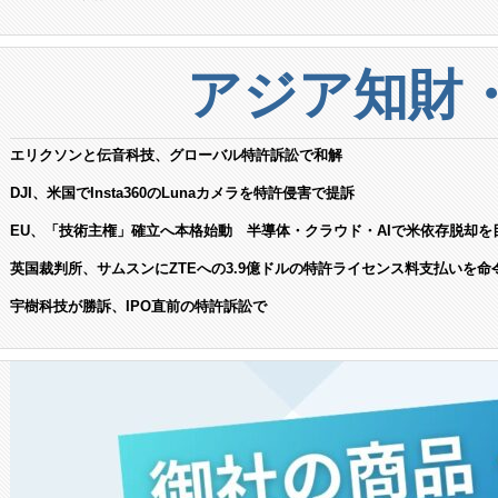
アジア知財
エリクソンと伝音科技、グローバル特許訴訟で和解
DJI、米国でInsta360のLunaカメラを特許侵害で提訴
EU、「技術主権」確立へ本格始動 半導体・クラウド・AIで米依存脱却を
英国裁判所、サムスンにZTEへの3.9億ドルの特許ライセンス料支払いを命
宇樹科技が勝訴、IPO直前の特許訴訟で