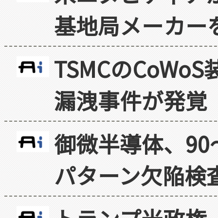
基地局メーカー
TSMCのCoW
漏洩事件が発覚
御微半導体、90
パターン欠陥検