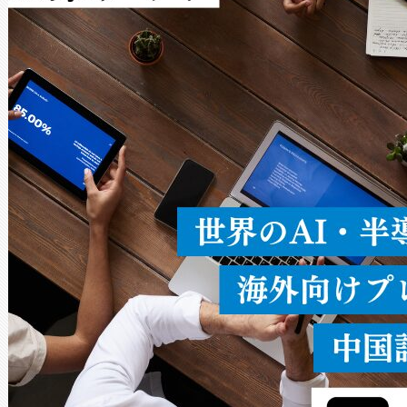
Avia 2は、2種類のFOVオ
× 80°のノーマルモード、長距離
ードを切り替えて使用するこ
ることなく、単一のデバイス
うにします。遠距離まで届く
密度なスキャ
[…]