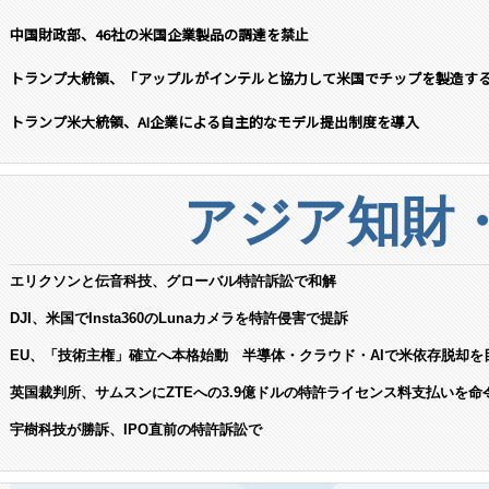
中国財政部、46社の米国企業製品の調達を禁止
トランプ大統領、「アップルがインテルと協力して米国でチップを製造す
トランプ米大統領、AI企業による自主的なモデル提出制度を導入
アジア知財
エリクソンと伝音科技、グローバル特許訴訟で和解
DJI、米国でInsta360のLunaカメラを特許侵害で提訴
EU、「技術主権」確立へ本格始動 半導体・クラウド・AIで米依存脱却を
英国裁判所、サムスンにZTEへの3.9億ドルの特許ライセンス料支払いを命
宇樹科技が勝訴、IPO直前の特許訴訟で