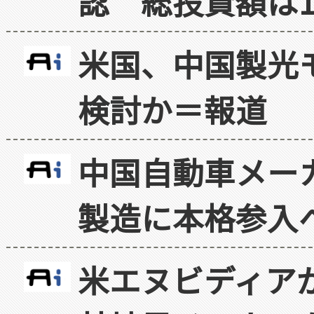
認 総投資額は1
米国、中国製光
検討か＝報道
中国自動車メー
製造に本格参入
米エヌビディア