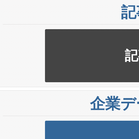
記
記
企業デ