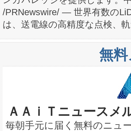
ーエネルギー貯蔵システム（B
Fully-Connected Continuous M
/PRNewswire/ — 世界有数の
た。 Voltaiq独自のAI搭
プログラムには、施設設計・内装
は、送電線の高精度な点検、軌
定、統合、導入、運用に至る
に関する技術移転および知的財産
や穀物倉庫におけるバルク材の
安全性を追跡し、確保する事を
構造化トレーニングカリキュ
リューション「Avia 2」を発
増加しているデータセンター
上げおよび商用化段階におけ
無料
したAvia 2は、1,000メ
る電力網に大きな負担をかけ
設備整備および立ち上げ調整
狭視野のFOVを切り替えるこ
事業者の負担軽減という課題
加組織は、Enzeneのバイオ
ケーブル、枝などの細かな対
系統連系を迅速にし、ピーク需
選定された製品について、自
なレーザースポットにより、高
限を超えて利用可能な電力容量
取得できる可能性もあります。
ＡＡｉＴニュースメ
な環境下でも豊かなディテー
持できるよう貢献します。こ
設には、3億～4億ドルかかるこ
キロメートル範囲を検出 Livox Unveil
ービスレベル契約（SLA）違
最高経営責任者（CEO）であるHi
毎朝手元に届く無料のニュ