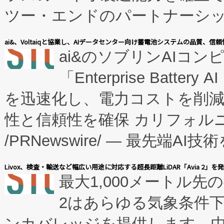
ツー・エンドのパートナーシッ
表しました。 同社の実績あるEnzeneX®
ai&、Voltaiqと協業し、AIデータセンター向け蓄電池システムの品質、信
ai&のソブリンAIコンピ
manufacturing™ (FC
「Enterprise Batte
たNeXは、バイオ医薬品製造
を迅速化し、電力コストを削
従来のフェッドバッチ施設の
性と信頼性を確保 カリフォルニア
に、患者やサプライチェーン
/PRNewswire/ — 最先端
キー方式で拡張性が高く、持
会社エーアイ・アンド：本社横
す。FCCM‑を活用した現地
Livox、検査・輸送など幅広い用途に対応する超長距離LiDAR「Avia 2」を
最大1,000メートル先
President原信平）と、エ
患者にとっての費用負担を大幅
2はあらゆる気象条件
ードするVoltaiqは、日本に
のアクセスを大幅に拡大することができ
ンカバレッジを提供します。中国