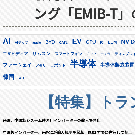
ング「EMIB-T
AI
EV
NVID
GPU
BYD
LLM
AIチップ
apple
CATL
IC
サムスン
エヌビディア
スマートフォン
ディスプレ
チップ
テスラ
半導体
ファーウェイ
半導体製造装置
ロボット
メモリ
韓国
ＡＩ
【特集】トラン
米国、中国製システム連系用インバーターの輸入を禁止
中国製インバーター、米FCCが輸入規制を起草 EUはすでに先行して禁止