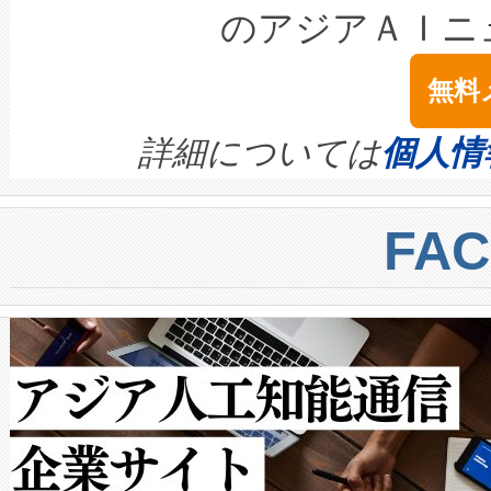
LiDAR for Inspections, Transpor
テリー性能の劣化によるダウ
す。「当社のfully-connected c
のアジアＡＩニ
は1535 nmレーザーを搭載
念は、現在データセンターが
ームを利用すれば、6,000万～
無料
イズの小径化を実現すること
ます。 Voltaiq provides a comple
きます。この効率性は、フェ
す。ノーマルモードでは、Avia
quality and reliability for AI da
詳細については
個人情
BESS stack to ensure battery qual
ートル先まで検出でき、これは
centers. Voltaiqは、a
トに対して約600メートルに
FA
からシステム統合、試運転、
では、反射率10％のターゲッ
クルの各段階のデータを監視
で向上し、最大検知距離は1,0
[…]
ットだけで最大1キロメートル
ルの変電所周囲を監視でき、
作業と点群処理を簡素化できま