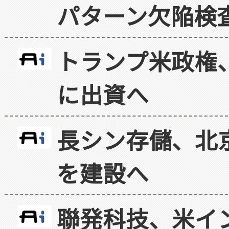
パターン欠陥検
トランプ米政権
に出資へ
長シン存儲、北京
を建設へ
聯発科技、米イ