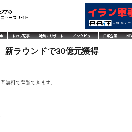
◆
トップ記事
特集・リポート
インタビュー
日系企業
NE
、新ラウンドで30億元獲得
週間無料で閲覧できます。
い。