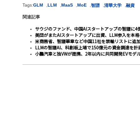
Tags:
GLM
,
LLM
,
MaaS
,
MoE
,
,
,
智譜
清華大学
融資
関連記事
サウジのファンド、中国AIスタートアップの智譜に4
美団がまたAIスタートアップに出資、LLM参入を本格
米商務省、智譜華章など中国11社を禁輸リストに追
LLMの智譜AI、科創板上場で150億元の資金調達を計
小鵬汽車と独VWが提携、2年以内に共同開発EVモデ