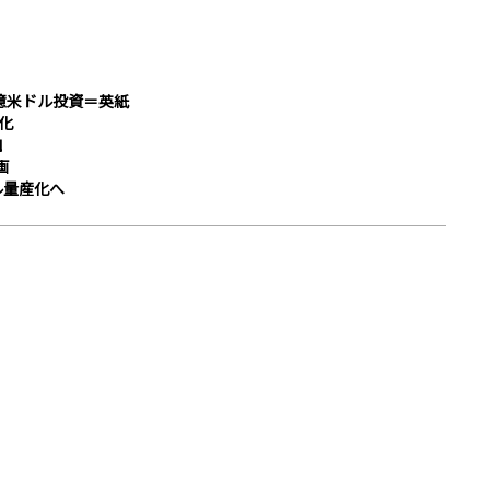
億米ドル投資＝英紙
化
加
画
ル量産化へ