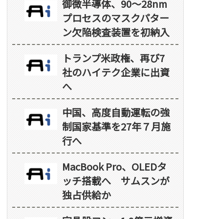
御微半導体、90～28nm
プロセスのマスクパター
ン欠陥検査装置を初納入
トランプ米政権、再び7
社のハイテク企業に出資
へ
中国、高度自動運転の強
制国家基準を27年７月施
行へ
MacBook Pro、OLEDタ
ッチ搭載へ サムスンが
独占供給か