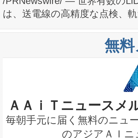
/PRNewswire/ — 世界有数の
た。 Voltaiq独自のAI搭
プログラムには、施設設計・内装
は、送電線の高精度な点検、軌
定、統合、導入、運用に至る
に関する技術移転および知的財産
や穀物倉庫におけるバルク材の
安全性を追跡し、確保する事を
構造化トレーニングカリキュ
リューション「Avia 2」を発
増加しているデータセンター
上げおよび商用化段階におけ
無料
したAvia 2は、1,000メ
る電力網に大きな負担をかけ
設備整備および立ち上げ調整
狭視野のFOVを切り替えるこ
事業者の負担軽減という課題
加組織は、Enzeneのバイオ
ケーブル、枝などの細かな対
系統連系を迅速にし、ピーク需
選定された製品について、自
なレーザースポットにより、高
限を超えて利用可能な電力容量
取得できる可能性もあります。
ＡＡｉＴニュースメ
な環境下でも豊かなディテー
持できるよう貢献します。こ
設には、3億～4億ドルかかるこ
キロメートル範囲を検出 Livox Unveil
ービスレベル契約（SLA）違
最高経営責任者（CEO）であるHi
毎朝手元に届く無料のニュ
LiDAR for Inspections, Transpor
テリー性能の劣化によるダウ
す。「当社のfully-connected c
のアジアＡＩニ