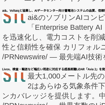
表しました。 同社の実績あるEnzeneX®
ai&、Voltaiqと協業し、AIデータセンター向け蓄電池システムの品質、信
ai&のソブリンAIコンピ
manufacturing™ (FC
「Enterprise Batte
たNeXは、バイオ医薬品製造
を迅速化し、電力コストを削
従来のフェッドバッチ施設の
性と信頼性を確保 カリフォルニア
に、患者やサプライチェーン
/PRNewswire/ — 最先端
キー方式で拡張性が高く、持
会社エーアイ・アンド：本社横
す。FCCM‑を活用した現地
Livox、検査・輸送など幅広い用途に対応する超長距離LiDAR「Avia 2」を
最大1,000メートル先
President原信平）と、エ
患者にとっての費用負担を大幅
2はあらゆる気象条件
ードするVoltaiqは、日本に
のアクセスを大幅に拡大することができ
ンカバレッジを提供します。中国
ーエネルギー貯蔵システム（B
Fully-Connected Continuous M