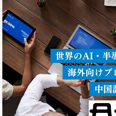
× 80°のノーマルモード、長距離
ードを切り替えて使用するこ
ることなく、単一のデバイス
うにします。遠距離まで届く
密度なスキャ
[…]