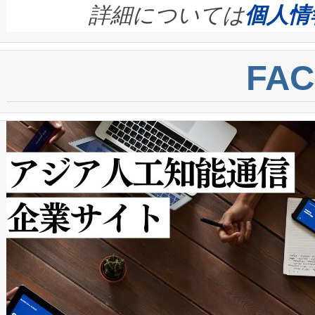
す。ノーマルモードでは、Avia
quality and reliability for AI da
詳細については
個人情
BESS stack to ensure battery qual
ートル先まで検出でき、これは
centers. Voltaiqは、a
トに対して約600メートルに
FA
からシステム統合、試運転、
では、反射率10％のターゲッ
クルの各段階のデータを監視
で向上し、最大検知距離は1,0
[…]
ットだけで最大1キロメートル
ルの変電所周囲を監視でき、
作業と点群処理を簡素化できま
Avia 2は、2種類のFOVオ
× 80°のノーマルモード、長距離
ードを切り替えて使用するこ