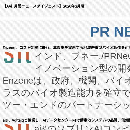
【AAiT月間ニュースダイジェスト】2026年2月号
PR N
Enzene、コスト効率に優れ、高収率を実現する地域密着型バイオ製造を可
インド、プネー,/PRNe
イノベーション型の開発
Enzeneは、政府、機関、バ
ラスのバイオ製造能力を確立
ツー・エンドのパートナーシッ
表しました。 同社の実績あるEnzeneX®
ai&、Voltaiqと協業し、AIデータセンター向け蓄電池システムの品質、信
ai&のソブリンAIコンピ
manufacturing™ (FC