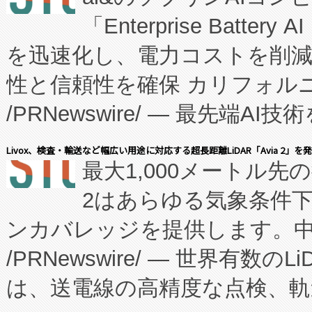
「Enterprise Batte
たNeXは、バイオ医薬品製造
を迅速化し、電力コストを削
従来のフェッドバッチ施設の
性と信頼性を確保 カリフォルニア
に、患者やサプライチェーン
/PRNewswire/ — 最先端
キー方式で拡張性が高く、持
会社エーアイ・アンド：本社横
す。FCCM‑を活用した現地
Livox、検査・輸送など幅広い用途に対応する超長距離LiDAR「Avia 2」を
最大1,000メートル先
President原信平）と、エ
患者にとっての費用負担を大幅
2はあらゆる気象条件
ードするVoltaiqは、日本に
のアクセスを大幅に拡大することができ
ンカバレッジを提供します。中国
ーエネルギー貯蔵システム（B
Fully-Connected Continuous M
/PRNewswire/ — 世界有数の
た。 Voltaiq独自のAI搭
プログラムには、施設設計・内装
は、送電線の高精度な点検、軌
定、統合、導入、運用に至る
に関する技術移転および知的財産