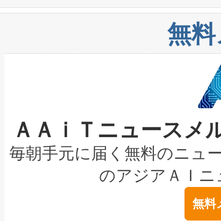
や穀物倉庫におけるバルク材の
安全性を追跡し、確保する事を
構造化トレーニングカリキュ
リューション「Avia 2」を発
増加しているデータセンター
上げおよび商用化段階におけ
無料
したAvia 2は、1,000メ
る電力網に大きな負担をかけ
設備整備および立ち上げ調整
狭視野のFOVを切り替えるこ
事業者の負担軽減という課題
加組織は、Enzeneのバイオ
ケーブル、枝などの細かな対
系統連系を迅速にし、ピーク需
選定された製品について、自
なレーザースポットにより、高
限を超えて利用可能な電力容量
取得できる可能性もあります。
ＡＡｉＴニュースメ
な環境下でも豊かなディテー
持できるよう貢献します。こ
設には、3億～4億ドルかかるこ
キロメートル範囲を検出 Livox Unveil
ービスレベル契約（SLA）違
最高経営責任者（CEO）であるHi
毎朝手元に届く無料のニュ
LiDAR for Inspections, Transpor
テリー性能の劣化によるダウ
す。「当社のfully-connected c
のアジアＡＩニ
は1535 nmレーザーを搭載
念は、現在データセンターが
ームを利用すれば、6,000万～
無料
イズの小径化を実現すること
ます。 Voltaiq provides a comple
きます。この効率性は、フェ