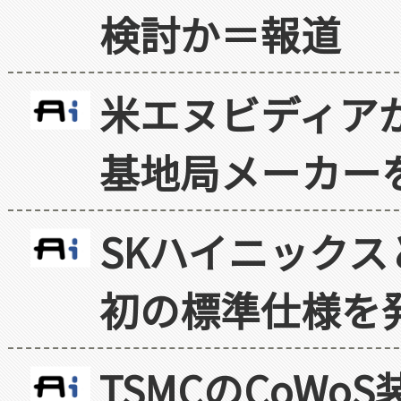
検討か＝報道
米エヌビディア
基地局メーカー
SKハイニックス
初の標準仕様を
TSMCのCoW