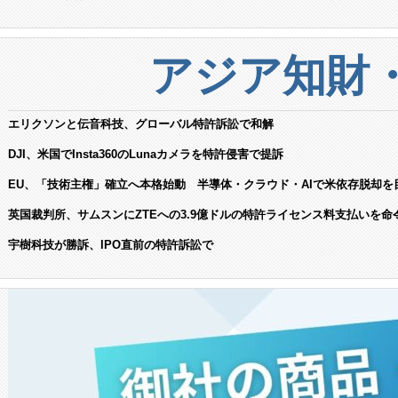
アジア知財
エリクソンと伝音科技、グローバル特許訴訟で和解
DJI、米国でInsta360のLunaカメラを特許侵害で提訴
EU、「技術主権」確立へ本格始動 半導体・クラウド・AIで米依存脱却を
英国裁判所、サムスンにZTEへの3.9億ドルの特許ライセンス料支払いを命
宇樹科技が勝訴、IPO直前の特許訴訟で