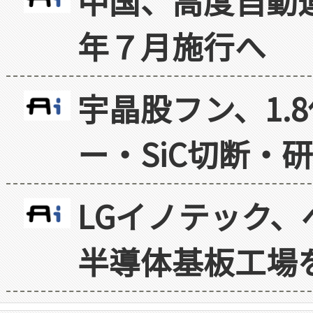
中国、高度自動
年７月施行へ
宇晶股フン、1.
ー・SiC切断・
LGイノテック、
半導体基板工場