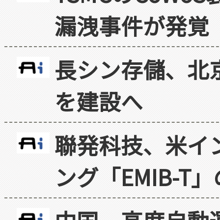
漏洩事件が発覚
長シン存儲、北京
を建設へ
聯発科技、米イ
ング「EMIB-T