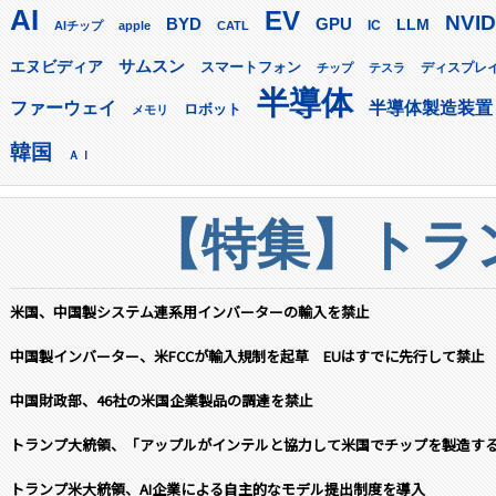
AI
EV
NVID
GPU
BYD
LLM
AIチップ
apple
CATL
IC
サムスン
エヌビディア
スマートフォン
ディスプレ
チップ
テスラ
半導体
ファーウェイ
半導体製造装置
ロボット
メモリ
韓国
ＡＩ
【特集】トラン
米国、中国製システム連系用インバーターの輸入を禁止
中国製インバーター、米FCCが輸入規制を起草 EUはすでに先行して禁止
中国財政部、46社の米国企業製品の調達を禁止
トランプ大統領、「アップルがインテルと協力して米国でチップを製造す
トランプ米大統領、AI企業による自主的なモデル提出制度を導入