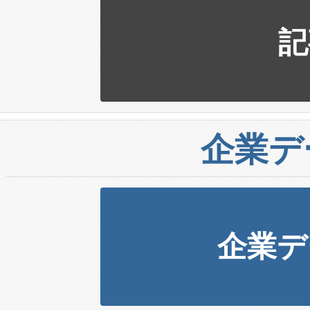
記
企業デ
企業デ