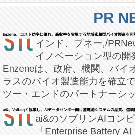
PR N
Enzene、コスト効率に優れ、高収率を実現する地域密着型バイオ製造を可
インド、プネー,/PRNe
イノベーション型の開発
Enzeneは、政府、機関、バ
ラスのバイオ製造能力を確立
ツー・エンドのパートナーシッ
表しました。 同社の実績あるEnzeneX®
ai&、Voltaiqと協業し、AIデータセンター向け蓄電池システムの品質、信
ai&のソブリンAIコンピ
manufacturing™ (FC
「Enterprise Batte
たNeXは、バイオ医薬品製造