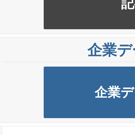
記
企業デ
企業デ