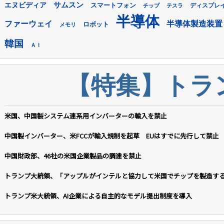
サムスン
エヌビディア
スマートフォン
ディスプレ
チップ
テスラ
半導体
ファーウェイ
半導体製造装置
ロボット
メモリ
韓国
ＡＩ
【特集】トラン
米国、中国製システム連系用インバーターの輸入を禁止
中国製インバーター、米FCCが輸入規制を起草 EUはすでに先行して禁止
中国財政部、46社の米国企業製品の調達を禁止
トランプ大統領、「アップルがインテルと協力して米国でチップを製造す
トランプ米大統領、AI企業による自主的なモデル提出制度を導入