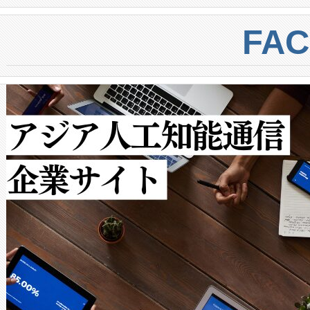
BESS stack to ensure battery qual
ートル先まで検出でき、これは
centers. Voltaiqは、a
トに対して約600メートルに
FA
からシステム統合、試運転、
では、反射率10％のターゲッ
クルの各段階のデータを監視
で向上し、最大検知距離は1,0
[…]
ットだけで最大1キロメートル
ルの変電所周囲を監視でき、
作業と点群処理を簡素化できま
Avia 2は、2種類のFOVオ
× 80°のノーマルモード、長距離
ードを切り替えて使用するこ
ることなく、単一のデバイス