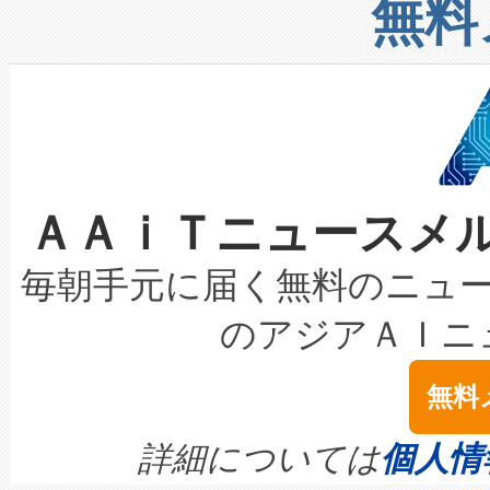
増加しているデータセンター
上げおよび商用化段階におけ
無料
したAvia 2は、1,000メ
る電力網に大きな負担をかけ
設備整備および立ち上げ調整
狭視野のFOVを切り替えるこ
事業者の負担軽減という課題
加組織は、Enzeneのバイオ
ケーブル、枝などの細かな対
系統連系を迅速にし、ピーク需
選定された製品について、自
なレーザースポットにより、高
限を超えて利用可能な電力容量
取得できる可能性もあります。
ＡＡｉＴニュースメ
な環境下でも豊かなディテー
持できるよう貢献します。こ
設には、3億～4億ドルかかるこ
キロメートル範囲を検出 Livox Unveil
ービスレベル契約（SLA）違
最高経営責任者（CEO）であるHi
毎朝手元に届く無料のニュ
LiDAR for Inspections, Transpor
テリー性能の劣化によるダウ
す。「当社のfully-connected c
のアジアＡＩニ
は1535 nmレーザーを搭載
念は、現在データセンターが
ームを利用すれば、6,000万～
無料
イズの小径化を実現すること
ます。 Voltaiq provides a comple
きます。この効率性は、フェ
す。ノーマルモードでは、Avia
quality and reliability for AI da
詳細については
個人情