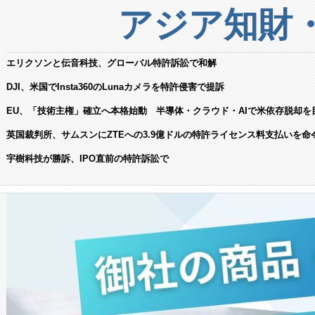
アジア知財
エリクソンと伝音科技、グローバル特許訴訟で和解
DJI、米国でInsta360のLunaカメラを特許侵害で提訴
EU、「技術主権」確立へ本格始動 半導体・クラウド・AIで米依存脱却を
英国裁判所、サムスンにZTEへの3.9億ドルの特許ライセンス料支払いを命
宇樹科技が勝訴、IPO直前の特許訴訟で