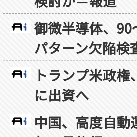
検討か＝報道
御微半導体、90
パターン欠陥検
トランプ米政権
に出資へ
中国、高度自動