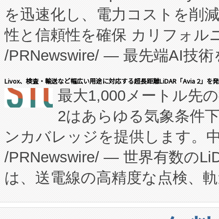
を迅速化し、電力コストを削
従来のフェッドバッチ施設の
性と信頼性を確保 カリフォルニア
に、患者やサプライチェーン
/PRNewswire/ — 最先端
キー方式で拡張性が高く、持
会社エーアイ・アンド：本社横
す。FCCM‑を活用した現地
Livox、検査・輸送など幅広い用途に対応する超長距離LiDAR「Avia 2」を
最大1,000メートル先
President原信平）と、エ
患者にとっての費用負担を大幅
2はあらゆる気象条件
ードするVoltaiqは、日本に
のアクセスを大幅に拡大することができ
ンカバレッジを提供します。中国
ーエネルギー貯蔵システム（B
Fully-Connected Continuous M
/PRNewswire/ — 世界有数の
た。 Voltaiq独自のAI搭
プログラムには、施設設計・内装
は、送電線の高精度な点検、軌
定、統合、導入、運用に至る
に関する技術移転および知的財産
や穀物倉庫におけるバルク材の
安全性を追跡し、確保する事を
構造化トレーニングカリキュ
リューション「Avia 2」を発