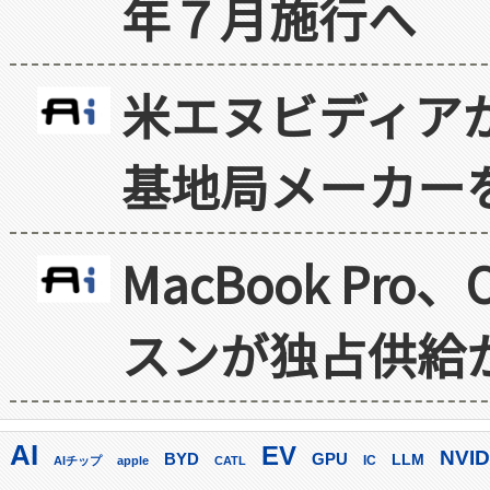
年７月施行へ
米エヌビディア
基地局メーカー
MacBook Pr
スンが独占供給
AI
EV
NVID
GPU
BYD
LLM
AIチップ
apple
CATL
IC