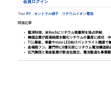
会員ログイン
Tags:
EV
,
,
セントラル硝子
リチウムイオン電池
関連記事
藍深科技、米Kochにリチウム吸着剤を独占供給
韓国企業が超高純度水酸化リチウムの量産に成功 中
TCL華星、車載やmini LED向けバックライト調
金楊股フン、厦門市に6億元投じリチウム電池構造部
広汽集団と紫金鉱業が新会社設立、電池製造も事業範